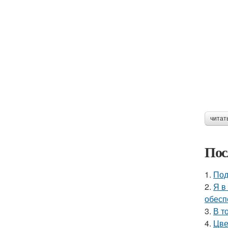
читат
Пос
1.
Под
2.
Я в
обесп
3.
В т
4.
Цве