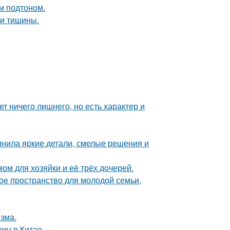
ым подтоном.
и и тишины.
т ничего лишнего, но есть характер и
инила яркие детали, смелые решения и
ом для хозяйки и её трёх дочерей.
е пространство для молодой семьи,
зма.
ин в Китае.