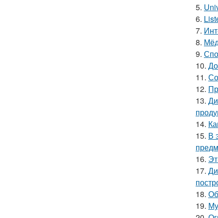
5.
Uni
6.
Lis
7.
Инт
8.
Мёд
9.
Спо
10.
До
11.
Со
12.
Пр
13.
Ди
проду
14.
Ка
15.
В 
предм
16.
Эт
17.
Ди
постр
18.
Об
19.
Му
20.
Ог