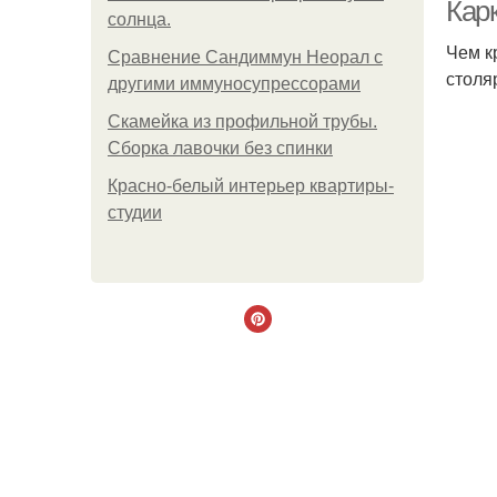
Кар
солнца.
Чем к
Сравнение Сандиммун Неорал с
столя
Ч
другими иммуносупрессорами
Скамейка из профильной трубы.
Сборка лавочки без спинки
Красно-белый интерьер квартиры-
студии