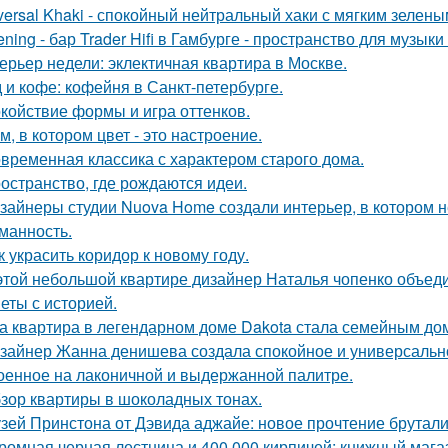
versal Khaki - спокойный нейтральный хаки с мягким зелен
tening - бар Trader Hifi в Гамбурге - пространство для музык
ерьер недели: эклектичная квартира в Москве.
 и кофе: кофейня в Санкт-петербурге.
койствие формы и игра оттенков.
м, в котором цвет - это настроение.
временная классика с характером старого дома.
остранство, где рождаются идеи.
зайнеры студии Nuova Home создали интерьер, в котором не
манность.
к украсить коридор к новому году.
этой небольшой квартире дизайнер Наталья чопенко объед
еты с историей.
а квартира в легендарном доме Dakota стала семейным дом
зайнер Жанна денишева создала спокойное и универсально
оенное на лаконичной и выдержанной палитре.
зор квартиры в шоколадных тонах.
зей Принстона от Дэвида аджайе: новое прочтение брутали
ромная черная лестница и 400 000 кирпичей: книжный магаз