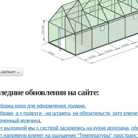
ь дальше →
ледние обновления на сайте:
борка идеи для оформления лоджии.
 браке, а у подруги - ни штампа, ни обязательств, зато ключ
еченный мужчина.
от выходной мы с сестрой засиделись на кухне допоздна, об
т напрямую влияет на ощущение "Температуры" пространств