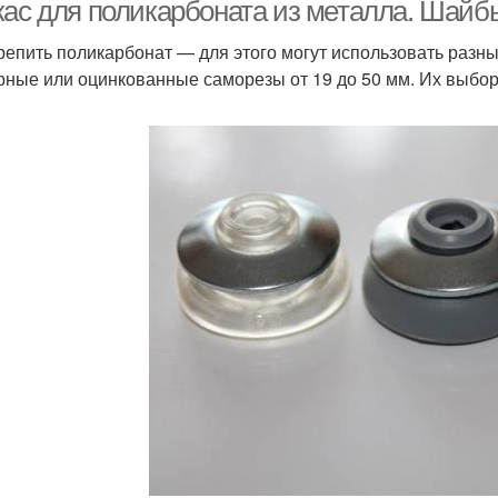
теплицы
кас для поликарбоната из металла. Шайб
репить поликарбонат — для этого могут использовать раз
рные или оцинкованные саморезы от 19 до 50 мм. Их выбор
ертежи теплицы из
поликарбоната