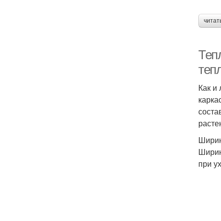
читат
Теп
теп
Как и
карка
соста
расте
Шири
Ширин
при у