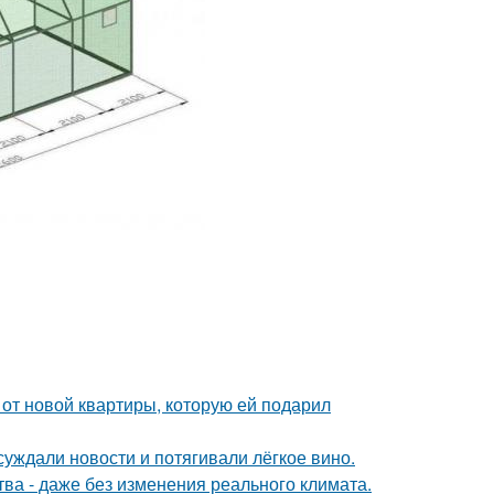
и от новой квартиры, которую ей подарил
суждали новости и потягивали лёгкое вино.
а - даже без изменения реального климата.