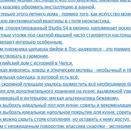
к красиво оформить инсталляцию в ванной.
терьер этого летнего дома - пример того, как искусство мо
зор двухкомнатной квартиры в стиле неоклассика.
м, спроектированный Studia 54 в репино, напоминает роск
тные уголки под скатной крышей часто становятся настоящ
делают интерьер особенным.
м художника шепарда фейри в Лос-анджелесе - это пример т
ествовать в гармонии.
глийский дом с историей в Челси.
кая живопись, ковры и этнические мотивы - необычный и т
ильная однушка, в которой есть всё.
 скромной площади удалось разместить всё необходимое бе
ея для дополнительного хранения на кухне: выдвижной узк
ивковый в интерьере: мягкая альтернатива бежевому.
к выбрать идеальный пол для кухни: советы и рекомендаци
к выбрать идеальное напольное покрытие для кухни: совет
к можно скрыть стояк отопления, но оставить к нему доступ.
м с неожиданным поворотом: классика снаружи - экспериме