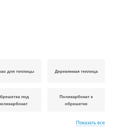
кас для теплицы
Деревянная теплица
брешетка под
Поликарбонат к
поликарбонат
обрешетке
Показать все
Парник из
очные теплицы