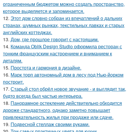
ограниченным бюджетом можно создать пространство,
которое выделяется и запоминается.
12.
Этот дом словно собран из впечатлений о дальних
странах, шумных рынках, текстильных лавках и старых
английских коттеджах.
13.
Дом, где прошлое говорит с настоящим.
14.
Команда Oblik Design Studio оформила ресторан с
тонким французским настроением и вниманием к
деталям.
15.
Простота и гармония в дизайне.
16.
Марк торп автономный дом в лесу под Нью-йорком
построит.
17.
Старый стол обрёл новое звучание - и выглядит так,
будто всегда был частью интерьера.
18.
Панорамное остекление действительно обходится
дороже стандартного, однако заметно повышает
привлекательность жилья при продаже или сдаче.
19.
Подвесной стеллаж своими руками.
20.
Три самых практичных цвета для кухни.