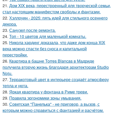
21.
Дом XIX века, перестроенный для творческой семьи,
стал настоящим манифестом свободы и фантазии.
22.
Хэллоуин - 2025: пять идей для стильного осеннего
декора.
23.
Санузел после ремонта.
24.
Топ - 10 цветов для маленькой комнаты.
25.
Никола хардинг доказала, что даже дом конца XIX
века можно спасти без сноса и капитальной
перестройки.
26.
Квартира в башне Torres Blancas в Мадриде
получила вторую жизнь благодаря архитекторам Studio
Noju.
27.
Терракотовый цвет в интерьере создаёт атмосферу
тепла и уюта.
28.
Яркая квартира у фонтана в Риме треви.
29.
Правила эргономики зоны умывания.
30.
Советская "Панелька" - не приговор, а вызов, с
которым можно справиться с фантазией и расчётом.