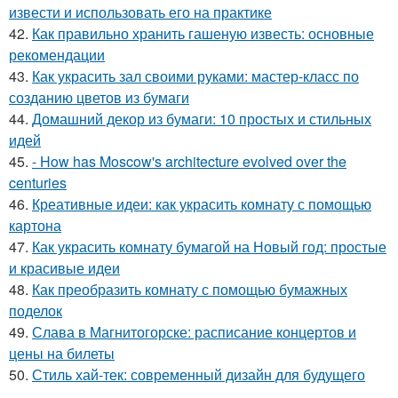
извести и использовать его на практике
42.
Как правильно хранить гашеную известь: основные
рекомендации
43.
Как украсить зал своими руками: мастер-класс по
созданию цветов из бумаги
44.
Домашний декор из бумаги: 10 простых и стильных
идей
45.
- How has Moscow's architecture evolved over the
centuries
46.
Креативные идеи: как украсить комнату с помощью
картона
47.
Как украсить комнату бумагой на Новый год: простые
и красивые идеи
48.
Как преобразить комнату с помощью бумажных
поделок
49.
Слава в Магнитогорске: расписание концертов и
цены на билеты
50.
Стиль хай-тек: современный дизайн для будущего