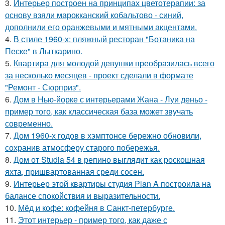
3.
Интерьер построен на принципах цветотерапии: за
основу взяли марокканский кобальтово - синий,
дополнили его оранжевыми и мятными акцентами.
4.
В стиле 1960-х: пляжный ресторан "Ботаника на
Песке" в Лыткарино.
5.
Квартира для молодой девушки преобразилась всего
за несколько месяцев - проект сделали в формате
"Ремонт - Сюрприз".
6.
Дом в Нью-йорке с интерьерами Жана - Луи деньо -
пример того, как классическая база может звучать
современно.
7.
Дом 1960-х годов в хэмптонсе бережно обновили,
сохранив атмосферу старого побережья.
8.
Дом от Studia 54 в репино выглядит как роскошная
яхта, пришвартованная среди сосен.
9.
Интерьер этой квартиры студия Plan A построила на
балансе спокойствия и выразительности.
10.
Мёд и кофе: кофейня в Санкт-петербурге.
11.
Этот интерьер - пример того, как даже с