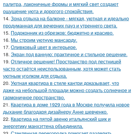
палитра, лаконичные формы и мягкий свет создают
ощущение уюта и дорогого спокойствия.
14.
Зона отдыха на балконе - мягкая, уютная и идеально
продуманная для вечерних пауз и утреннего света.
15.
Подоконник из обрезков: бюджетно и красиво.
16.
Мы строим уютную мансарду.
17.
Оливковый цвет в интерьере.
18.
Экран под ванную: практичное и стильное решение.
19.
Отличное решение! Пространство под лестницей
часто остаётся неиспользованным, хотя может стать
уютным уголком для отдыха.
20.
Уютная квартира в стиле кантри доказывает, что
даже на небольшой площади можно создать солнечное и
гармоничное пространство.
21.
Квартира в доме 1929 года в Москве получила новое
дыхание благодаря дизайнеру Анне шевченко.
22.
Квартира на пятой авеню итальянский шик и
энергетику манхэттена объединила.
23.
Стеклянная перегородка помогает разделить