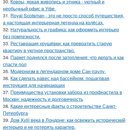
30.
Ковры, яркая живопись и этника - уютный и
необычный офис в Уфе.
31.
Royal Scotsman - это не просто способ путешествия,
а настоящая интерьерная легенда на колёсах.
32.
Натуральность и графика: как оформить интерьер
без помпезности.
33.
Реставрация хрущёвки: как превратить старую
квартиру в уютное пространство.
34.
Паркет поднялся после затопления: что делать и как
спасти пол
35.
Модернизм в легендарном доме Сан-паулу.
36.
Как сделать навес над бассейном: пошаговая
инструкция для начинающих
37.
Преимущества установки забора из профнастила в
Москве: надежность и долговечность
38.
Какие интересные факты о строительстве Санкт-
Петербурга
39.
Дом Xviii века в Лондоне: как освежить исторический
интерьер и не потерять характер.