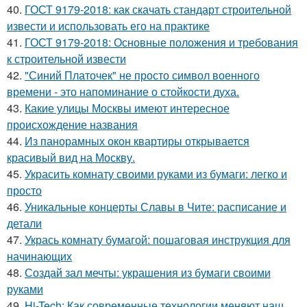
40.
ГОСТ 9179-2018: как скачать стандарт строительной
извести и использовать его на практике
41.
ГОСТ 9179-2018: Основные положения и требования
к строительной извести
42.
"Синий Платочек" не просто символ военного
времени - это напоминание о стойкости духа.
43.
Какие улицы Москвы имеют интересное
происхождение названия
44.
Из панорамных окон квартиры открывается
красивый вид на Москву.
45.
Украсить комнату своими руками из бумаги: легко и
просто
46.
Уникальные концерты Славы в Чите: расписание и
детали
47.
Укрась комнату бумагой: пошаговая инструкция для
начинающих
48.
Создай зал мечты: украшения из бумаги своими
руками
49.
Hi-Tech: Как современные технологии меняют наш