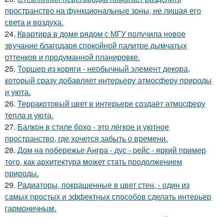
пространство на функциональные зоны, не лишая его
света и воздуха.
24.
Квартира в доме рядом с МГУ получила новое
звучание благодаря спокойной палитре дымчатых
оттенков и продуманной планировке.
25.
Торшер из коряги - необычный элемент декора,
который сразу добавляет интерьеру атмосферу природы
и уюта.
26.
Терракотовый цвет в интерьере создаёт атмосферу
тепла и уюта.
27.
Балкон в стиле бохо - это лёгкое и уютное
пространство, где хочется забыть о времени.
28.
Дом на побережье Ангра - дус - рейс - яркий пример
того, как архитектура может стать продолжением
природы.
29.
Радиаторы, покрашенные в цвет стен, - один из
самых простых и эффектных способов сделать интерьер
гармоничным.