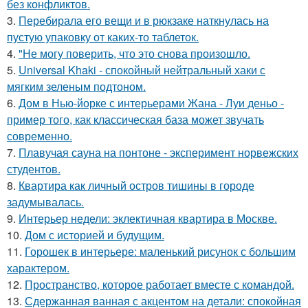
без конфликтов.
3.
Перебирала его вещи и в рюкзаке наткнулась на
пустую упаковку от каких-то таблеток.
4.
"Не могу поверить, что это снова произошло.
5.
Universal Khaki - спокойный нейтральный хаки с
мягким зеленым подтоном.
6.
Дом в Нью-йорке с интерьерами Жана - Луи деньо -
пример того, как классическая база может звучать
современно.
7.
Плавучая сауна на понтоне - эксперимент норвежских
студентов.
8.
Квартира как личный остров тишины в городе
задумывалась.
9.
Интерьер недели: эклектичная квартира в Москве.
10.
Дом с историей и будущим.
11.
Горошек в интерьере: маленький рисунок с большим
характером.
12.
Пространство, которое работает вместе с командой.
13.
Сдержанная ванная с акцентом на детали: спокойная