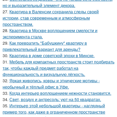
но и выразительный элемент декора.
27.
Квартира в Валенсии сохранила следы своей
истории, став современным и атмосферным
пространством.
28.
Квартира в Москве воплощением смелости и
эксперимента стала.
29.
Как превратить "Бабушкину" квартиру в
привлекательный вариант для аренды?
30.
Квартира в доме советской эпохи в Минске.
31.
Мебель для компактных пространств стоит подбирать
так, чтобы каждый предмет работал на
функциональность и визуальную лёгкость.
32.
Яркая живопись, ковры и этнические мотивы -
необычный и тёплый офис в Уфе.
33.
Когда интерьер воплощением нежности становится.
34.
Свет, воздух и антресоль: уют на 50 квадратах.
35.
Интерьер этой небольшой квартиры - наглядный
пример того, как даже в ограниченном пространстве