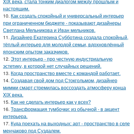
XIX века, стала тонким диалогом между прошлым и
настоящим.
10.
Как создать спокойный и универсальный интерьер
при ограниченном бюджете - показывают дизайнеры
Светлана Мельникова и Иван мельников.
11.
Дизайнер Екатерина Субботина создала спокойный,
тёплый интерьер для молодой семьи, вдохновлённый
японским опытом заказчиков.
12.
Этот интерьер - про честную индустриальную
эстетику, в которой нет случайных решений.
13.
Когда пространство вместе с командой работает.
14.
Создавая свой дом под Стокгольмом, дизайнер
мимми смарт стремилась воссоздать атмосферу конца
XIX века.
15.
Как не сделать интерьер как у всех?
16.
Трансформация тумбочки: из обычной - в акцент
интерьера.
17.
Куда поехать на выходных: арт - пространство в селе
менчаково под Суздалем.