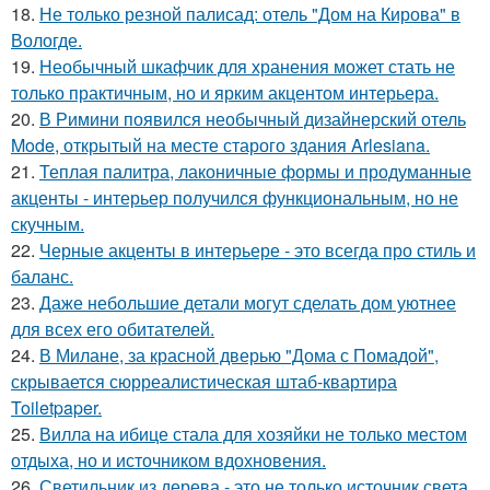
18.
Не только резной палисад: отель "Дом на Кирова" в
Вологде.
19.
Необычный шкафчик для хранения может стать не
только практичным, но и ярким акцентом интерьера.
20.
В Римини появился необычный дизайнерский отель
Mode, открытый на месте старого здания Arlesiana.
21.
Теплая палитра, лаконичные формы и продуманные
акценты - интерьер получился функциональным, но не
скучным.
22.
Черные акценты в интерьере - это всегда про стиль и
баланс.
23.
Даже небольшие детали могут сделать дом уютнее
для всех его обитателей.
24.
В Милане, за красной дверью "Дома с Помадой",
скрывается сюрреалистическая штаб-квартира
Toiletpaper.
25.
Вилла на ибице стала для хозяйки не только местом
отдыха, но и источником вдохновения.
26.
Светильник из дерева - это не только источник света,