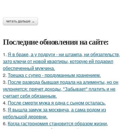
читать дальше →
Последние обновления на сайте:
1.
Я в браке, а у подруги - ни штампа, ни обязательств,
зато ключи от новой квартиры, которую ей подарил
обеспеченный мужчина.
2.
Трешка с супер - продуманным хранением.
3.
После развода бывшая подала на алименты, но он
уклоняется: прячет доходы, "Забывает" платить и не
считает себя обязанным.
4.
После смерти мужа я одна с сыном осталась.
5.
Я вышла замуж за москвича, а сама родом из
небольшой деревни.
6.
Когда гастрономия становится образом жизни,