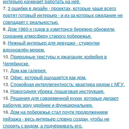
интерьер начинает работать на неё.
7.
3 ошибки в дизайн - проектах, которые чаще всего
портят готовый интерьер - и из-за которых ожидание не
совпадает с реальностью.
8.
Дом 1960-х годов в хэмптонсе бережно обновили,
сохранив атмосферу старого побережья.
9.
Нежный интерьер для девушки - студентки
вдохновлён морем.
10.
Природные текстуры и джапанди: кофейня в
Челябинске.
11.
Дом как галерея.
12.
Офис, который ощущается как дом.
13.
Спокойная интеллигентность: квартира рядом с МГУ.
14.
Новогодняя уборка: пошаговая инструкция.
15.
Решения для современной кухни, которые делают
рабочую зону удобнее и функциональнее.
16.
Дом на побережье стал почти продолжением
пейзажа - весь интерьер словно создан, чтобы не
спорить с видом, а подчёркивать его.