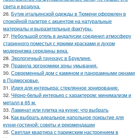
света и воздуха.
26.
Бутик итальянской одежды в Тюмени оформлен в
спокойной палитре с акцентом на натуральные
материалы и выразительные фактуры.
27.
Небольшой отель в андалусии соединил атмосферу
старинного поместья с яркими красками и духом
модернизма середины века.
28.
Экологичный таунхаус в Бруклине.
29.
Правила эргономики зоны умывания.
30.
Современный дом с камином и панорамными окнами
в Подмосковье.
31.
Идея для интерьера: стеклянное зонирование.
32.
Чёрно-белый интерьер с характером: минимализм и
металл в 65 м.
33.
Ламинат или плитка на кухне: что выбрать
34.
Как выбрать идеальное напольное покрытие для
кухни-гостиной: советы и рекомендации
35.
Светлая квартира с парижским настроением в