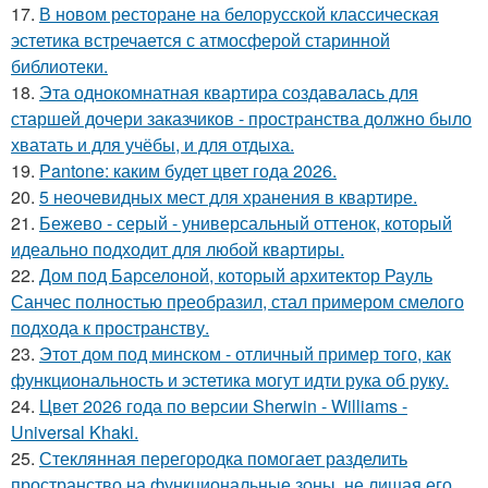
17.
В новом ресторане на белорусской классическая
эстетика встречается с атмосферой старинной
библиотеки.
18.
Эта однокомнатная квартира создавалась для
старшей дочери заказчиков - пространства должно было
хватать и для учёбы, и для отдыха.
19.
Pantone: каким будет цвет года 2026.
20.
5 неочевидных мест для хранения в квартире.
21.
Бежево - серый - универсальный оттенок, который
идеально подходит для любой квартиры.
22.
Дом под Барселоной, который архитектор Рауль
Санчес полностью преобразил, стал примером смелого
подхода к пространству.
23.
Этот дом под минском - отличный пример того, как
функциональность и эстетика могут идти рука об руку.
24.
Цвет 2026 года по версии Sherwin - Williams -
Universal Khaki.
25.
Стеклянная перегородка помогает разделить
пространство на функциональные зоны, не лишая его