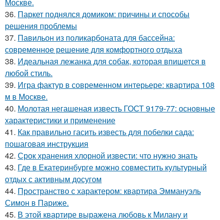
Москве.
36.
Паркет поднялся домиком: причины и способы
решения проблемы
37.
Павильон из поликарбоната для бассейна:
современное решение для комфортного отдыха
38.
Идеальная лежанка для собак, которая впишется в
любой стиль.
39.
Игра фактур в современном интерьере: квартира 108
м в Москве.
40.
Молотая негашеная известь ГОСТ 9179-77: основные
характеристики и применение
41.
Как правильно гасить известь для побелки сада:
пошаговая инструкция
42.
Срок хранения хлорной извести: что нужно знать
43.
Где в Екатеринбурге можно совместить культурный
отдых с активным досугом
44.
Пространство с характером: квартира Эммануэль
Симон в Париже.
45.
В этой квартире выражена любовь к Милану и