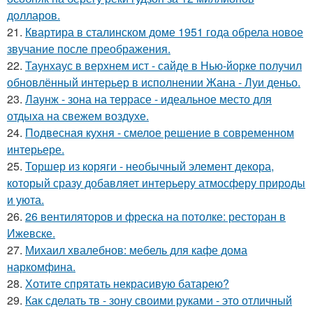
долларов.
21.
Квартира в сталинском доме 1951 года обрела новое
звучание после преображения.
22.
Таунхаус в верхнем ист - сайде в Нью-йорке получил
обновлённый интерьер в исполнении Жана - Луи деньо.
23.
Лаунж - зона на террасе - идеальное место для
отдыха на свежем воздухе.
24.
Подвесная кухня - смелое решение в современном
интерьере.
25.
Торшер из коряги - необычный элемент декора,
который сразу добавляет интерьеру атмосферу природы
и уюта.
26.
26 вентиляторов и фреска на потолке: ресторан в
Ижевске.
27.
Михаил хвалебнов: мебель для кафе дома
наркомфина.
28.
Хотите спрятать некрасивую батарею?
29.
Как сделать тв - зону своими руками - это отличный