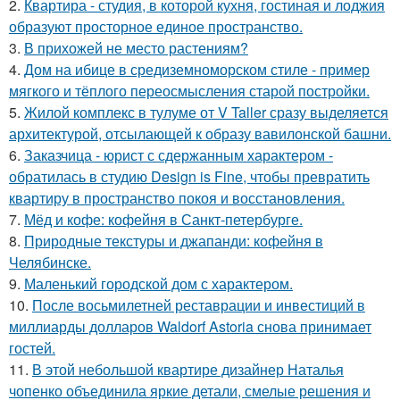
2.
Квартира - студия, в которой кухня, гостиная и лоджия
образуют просторное единое пространство.
3.
В прихожей не место растениям?
4.
Дом на ибице в средиземноморском стиле - пример
мягкого и тёплого переосмысления старой постройки.
5.
Жилой комплекс в тулуме от V Taller сразу выделяется
архитектурой, отсылающей к образу вавилонской башни.
6.
Заказчица - юрист с сдержанным характером -
обратилась в студию Design is Fine, чтобы превратить
квартиру в пространство покоя и восстановления.
7.
Мёд и кофе: кофейня в Санкт-петербурге.
8.
Природные текстуры и джапанди: кофейня в
Челябинске.
9.
Маленький городской дом с характером.
10.
После восьмилетней реставрации и инвестиций в
миллиарды долларов Waldorf Astoria снова принимает
гостей.
11.
В этой небольшой квартире дизайнер Наталья
чопенко объединила яркие детали, смелые решения и