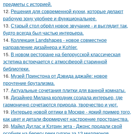
предметы с историей.
12.
Решения для современной кухни, которые делают
рабочую зону удобнее и функциональнее.
13.
Старый стол обрёл новое звучание - и выглядит так,
будто всегда был частью интерьера.
14.
Коллекция Landshapes - новое совместное
направление дизайнера и Kohler.
15.
В новом ресторане на белорусской классическая
эстетика встречается с атмосферой старинной
библиотеки.
16.
Музей Принстона от Дэвида аджайе: новое
прочтение брутализма.
17.
Актуальные сочетания плитки для ванной комнаты.
18.
Дизайнер Милана колодник создала интерьер, где
гармонично сочетаются природа, творчество и уют.
19.
Интерьер новой оптики в Москве - яркий пример того,
как цвет и детали формируют настроение пространства.
20.
Майкл Дуглас и Кэтрин зета - Джонс продали свой
особняк на берегу реки гудзон за 12 миллионов