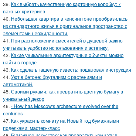
39.
Как выбрать качественную картонную коробку: 7
важных критериев
40.
Небольшая квартира в кенсингтоне преобразилась
из стандартного жилья в оригинальное пространство с
элементами неожиданности.
41.
При расположении смесителей в душевой важно
учитывать удобство использования и эстетику.
42.
Какие уникальные архитектурные объекты можно
найти в городе
43.
Как сделать гашеную известь: пошаговая инструкция
44.
Уют в бетоне: брутализм с растениями и
автоматикой.
45.
Своими руками: как превратить цветную бумагу в
уникальный декор
46.
- How has Moscow's architecture evolved over the
centuries
47.
Как украсить комнату на Новый год бумажными
поделками: мастер-класс
48.
Бумажное искусство: как превратить комнату в