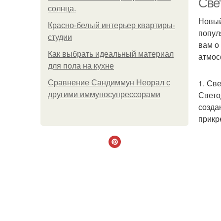
Све
солнца.
Новый
Красно-белый интерьер квартиры-
попул
студии
вам о
Как выбрать идеальный материал
атмос
для пола на кухне
1. Св
Сравнение Сандиммун Неорал с
Свето
другими иммуносупрессорами
созда
прикр