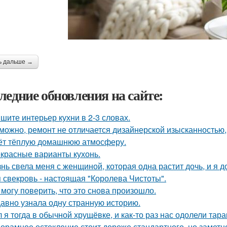
ь дальше →
ледние обновления на сайте:
шите интерьер кухни в 2-3 словах.
можно, ремонт не отличается дизайнерской изысканностью, 
ёт тёплую домашнюю атмосферу.
красные варианты кухонь.
нь свела меня с женщиной, которая одна растит дочь, и я 
 свекровь - настоящая "Королева Чистоты".
 могу поверить, что это снова произошло.
авно узнала одну странную историю.
 я тогда в обычной хрущёвке, и как-то раз нас одолели тара
орамное остекление стоит дороже стандартного, но замет