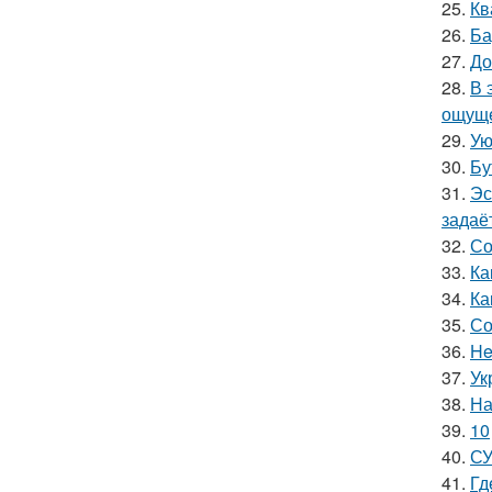
25.
Кв
26.
Ба
27.
До
28.
В 
ощуще
29.
Ую
30.
Бу
31.
Эс
задаё
32.
Со
33.
Ка
34.
Ка
35.
Со
36.
He
37.
Ук
38.
На
39.
10
40.
СУ
41.
Гд