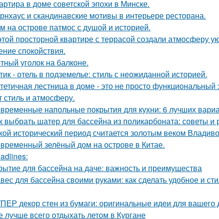
артира в доме советской эпохи в Минске.
рнхаус и скандинавские мотивы в интерьере ресторана.
м на острове патмос с душой и историей.
этой просторной квартире с террасой создали атмосферу ую
ние спокойствия.
тный уголок на балконе.
тик - отель в подземелье: стиль с неожиданной историей.
тетичная лестница в доме - это не просто функциональный 
т стиль и атмосферу.
временные напольные покрытия для кухни: 6 лучших вари
к выбрать шатер для бассейна из поликарбоната: советы и
кой исторический период считается золотым веком Владиво
временный зелёный дом на острове в Китае.
adlines:
рытие для бассейна на даче: важность и преимущества
вес для бассейна своими руками: как сделать удобное и ст
ПЕР декор стен из бумаги: оригинальные идеи для вашего
е лучше всего отдыхать летом в Кургане