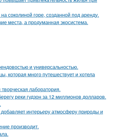
 на соколиной горе, созданной под аренду.
чие места, а продуманная экосистема.
 трендовостью и универсальностью.
ы, которая много путешествует и хотела
я творческая лаборатория.
берегу реки гудзон за 12 миллионов долларов.
.
у добавляет интерьеру атмосферу природы и
ение производит.
ала.