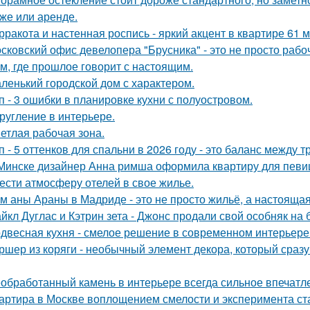
же или аренде.
рракота и настенная роспись - яркий акцент в квартире 61 м
сковский офис девелопера "Брусника" - это не просто рабо
м, где прошлое говорит с настоящим.
ленький городской дом с характером.
п - 3 ошибки в планировке кухни с полуостровом.
ругление в интерьере.
етлая рабочая зона.
п - 5 оттенков для спальни в 2026 году - это баланс между
Минске дизайнер Анна римша оформила квартиру для певиц
ести атмосферу отелей в свое жилье.
м аны Араны в Мадриде - это не просто жильё, а настояща
йкл Дуглас и Кэтрин зета - Джонс продали свой особняк на 
двесная кухня - смелое решение в современном интерьере
ршер из коряги - необычный элемент декора, который сраз
обработанный камень в интерьере всегда сильное впечатл
артира в Москве воплощением смелости и эксперимента ст