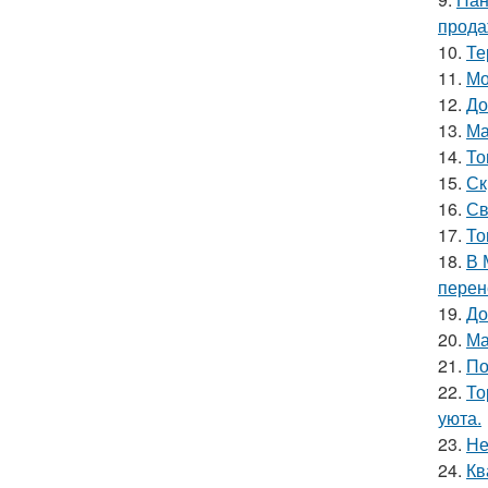
прода
10.
Те
11.
Мо
12.
До
13.
Ма
14.
То
15.
Ск
16.
Св
17.
То
18.
В 
перен
19.
До
20.
Ма
21.
По
22.
То
уюта.
23.
Не
24.
Кв