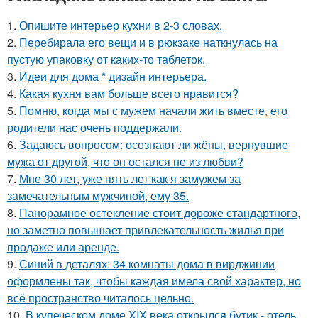
1.
Опишите интерьер кухни в 2-3 словах.
2.
Перебирала его вещи и в рюкзаке наткнулась на
пустую упаковку от каких-то таблеток.
3.
Идеи для дома * дизайн интерьера.
4.
Какая кухня вам больше всего нравится?
5.
Помню, когда мы с мужем начали жить вместе, его
родители нас очень поддержали.
6.
Задаюсь вопросом: осознают ли жёны, вернувшие
мужа от другой, что он остался не из любви?
7.
Мне 30 лет, уже пять лет как я замужем за
замечательным мужчиной, ему 35.
8.
Панорамное остекление стоит дороже стандартного,
но заметно повышает привлекательность жилья при
продаже или аренде.
9.
Синий в деталях: 34 комнаты дома в вирджинии
оформлены так, чтобы каждая имела свой характер, но
всё пространство читалось цельно.
10.
В купеческом доме XIX века открылся бутик - отель