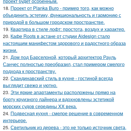
проект будет особенным.
18.
Проект от Planka Buro - пример того, как можно
объединить эстетику, функциональность и гармонию с
природой в большом городском пространстве.
19.
Квартира в стиле лофт: простота, воздух и характер.
20.
Кафе Roots в астане от студии Aidesign стало
настоящим манифестом здорового и радостного образа
жизни.
21.
Дом под Барселоной, который архитектор Рауль
Санчес полностью преобразил, стал примером смелого
подхода к пространству.
22.
Скандинавский стиль в кухне - гостиной всегда
выглядит свежо и уютно.
23.
Эти яркие апартаменты расположены прямо на
борту круизного лайнера и вдохновлены эстетикой
морских судов середины XX века.
24.
Подвесная кухня - смелое решение в современном
интерьере.
25.
Светильник из дерева - это не только источник света,