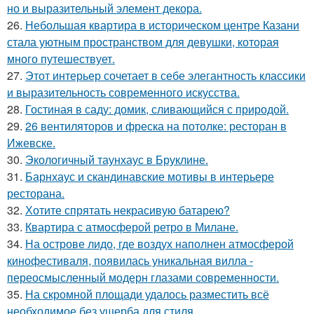
но и выразительный элемент декора.
26.
Небольшая квартира в историческом центре Казани
стала уютным пространством для девушки, которая
много путешествует.
27.
Этот интерьер сочетает в себе элегантность классики
и выразительность современного искусства.
28.
Гостиная в саду: домик, сливающийся с природой.
29.
26 вентиляторов и фреска на потолке: ресторан в
Ижевске.
30.
Экологичный таунхаус в Бруклине.
31.
Барнхаус и скандинавские мотивы в интерьере
ресторана.
32.
Хотите спрятать некрасивую батарею?
33.
Квартира с атмосферой ретро в Милане.
34.
На острове лидо, где воздух наполнен атмосферой
кинофестиваля, появилась уникальная вилла -
переосмысленный модерн глазами современности.
35.
На скромной площади удалось разместить всё
необходимое без ущерба для стиля.