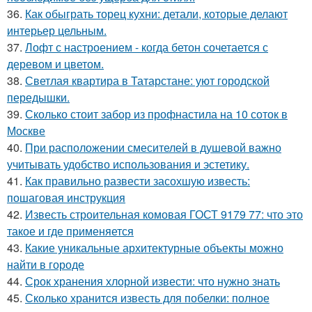
36.
Как обыграть торец кухни: детали, которые делают
интерьер цельным.
37.
Лофт с настроением - когда бетон сочетается с
деревом и цветом.
38.
Светлая квартира в Татарстане: уют городской
передышки.
39.
Сколько стоит забор из профнастила на 10 соток в
Москве
40.
При расположении смесителей в душевой важно
учитывать удобство использования и эстетику.
41.
Как правильно развести засохшую известь:
пошаговая инструкция
42.
Известь строительная комовая ГОСТ 9179 77: что это
такое и где применяется
43.
Какие уникальные архитектурные объекты можно
найти в городе
44.
Срок хранения хлорной извести: что нужно знать
45.
Сколько хранится известь для побелки: полное