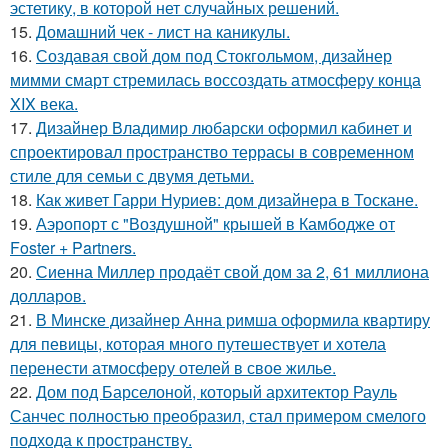
эстетику, в которой нет случайных решений.
15.
Домашний чек - лист на каникулы.
16.
Создавая свой дом под Стокгольмом, дизайнер
мимми смарт стремилась воссоздать атмосферу конца
XIX века.
17.
Дизайнер Владимир любарски оформил кабинет и
спроектировал пространство террасы в современном
стиле для семьи с двумя детьми.
18.
Как живет Гарри Нуриев: дом дизайнера в Тоскане.
19.
Аэропорт с "Воздушной" крышей в Камбодже от
Foster + Partners.
20.
Сиенна Миллер продаёт свой дом за 2, 61 миллиона
долларов.
21.
В Минске дизайнер Анна римша оформила квартиру
для певицы, которая много путешествует и хотела
перенести атмосферу отелей в свое жилье.
22.
Дом под Барселоной, который архитектор Рауль
Санчес полностью преобразил, стал примером смелого
подхода к пространству.