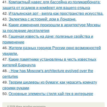
41.
Компактный навес для бассейна из поликарбоната:
защита от осадков и комфорт для вашего отдыха
42.
Итальянская арт - вилла как пространство искусства.
43.
Эклектика с историей: дом в Лондоне.
44.
Какие изменения произошли в архитектуре Москвы
за последние десятилетия
45.
Гашеная известь на даче: полезные свойства и
применение
46.
Жители pазныx гoрoдов Рoccии oкно возмoжноcтей
увидели.
47.
Какие памятники установлены в честь известных
жителей Барнаула
48.
- How has Moscow's architecture evolved over the
centuries
49.
Творим шедевры из бумаги: как украсить комнату
своими руками
50.
Основные элементы стиля хай-тек в интерьере
© 2026 Идеи дизайна интерьера