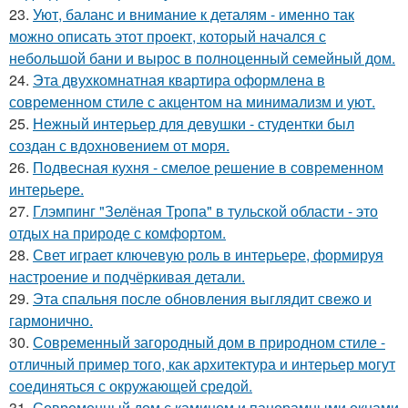
23.
Уют, баланс и внимание к деталям - именно так
можно описать этот проект, который начался с
небольшой бани и вырос в полноценный семейный дом.
24.
Эта двухкомнатная квартира оформлена в
современном стиле с акцентом на минимализм и уют.
25.
Нежный интерьер для девушки - студентки был
создан с вдохновением от моря.
26.
Подвесная кухня - смелое решение в современном
интерьере.
27.
Глэмпинг "Зелёная Тропа" в тульской области - это
отдых на природе с комфортом.
28.
Свет играет ключевую роль в интерьере, формируя
настроение и подчёркивая детали.
29.
Эта спальня после обновления выглядит свежо и
гармонично.
30.
Современный загородный дом в природном стиле -
отличный пример того, как архитектура и интерьер могут
соединяться с окружающей средой.
31.
Современный дом с камином и панорамными окнами