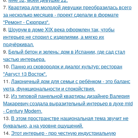
7.
Квартира для молодой девушки преобразилась всего
за несколько месяцев - проект сделали в формате
"Ремонт - Сюрприз".
8.
Шоурум в доме XIX века оформлен так, чтобы
интерьер не спорил с изделиями, а мягко их
подчёркивал.
9.
Белый бетон и зелень: дом в Испании, где сад стал
частью интерьера.
10.
Панно из сковородок и диалог культур: ресторан
"Август 13 Восток".
11.
Лаконичный дом для семьи с ребёнком - это баланс
уюта, функциональности и спокойствия.
12.
Из типовой панельной квартиры дизайнер Валерия
Макаревич создала выразительный интерьер в духе mid
- Century Modern.
13.
В этом пространстве национальная тема звучит не
буквально, а на уровне ощущений.
14.
Этот интерьер - про честную индустриальную