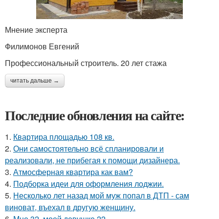
Мнение эксперта
Филимонов Евгений
Профессиональный строитель. 20 лет стажа
читать дальше →
Последние обновления на сайте:
1.
Квартира площадью 108 кв.
2.
Они самостоятельно всё спланировали и
реализовали, не прибегая к помощи дизайнера.
3.
Атмосферная квартира как вам?
4.
Подборка идеи для оформления лоджии.
5.
Несколько лет назад мой муж попал в ДТП - сам
виноват, въехал в другую женщину.
6.
Мне 32, моей девушке 22.