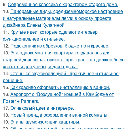
9.
Современная классика с характером старого дома.
10.
Панорамные виды, средиземноморское настроение
и натуральные материалы легли в основу проекта
дизайнера Елены Кулагиной.
11.
Крутые идеи, которые сделают интерьер
функциональнее и стильнее.
12.
Подоконник из обрезков: бюджетно и красиво.
13.
Эта однокомнатная квартира создавалась для
старшей дочери заказчиков - пространства должно было
хватать и для учёбы, и для отдыха.
14.
Стены со звукоизоляцией - практичное и стильное
решение.
15.
Как красиво оформить инсталляцию в ванной.
16.
Аэропорт с "Воздушной" крышей в Камбодже от
Foster + Partners.
17.
Оливковый цвет в интерьере.
18.
Новый тренд в оформлении ванной комнаты.
19.
Этапы шумоизоляции квартиры.
20.
Обзор двухкомнатной квартиры в стиле неоклассика.