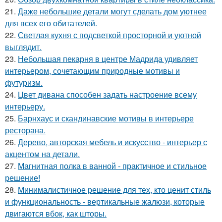
21.
Даже небольшие детали могут сделать дом уютнее
для всех его обитателей.
22.
Светлая кухня с подсветкой просторной и уютной
выглядит.
23.
Небольшая пекарня в центре Мадрида удивляет
интерьером, сочетающим природные мотивы и
футуризм.
24.
Цвет дивана способен задать настроение всему
интерьеру.
25.
Барнхаус и скандинавские мотивы в интерьере
ресторана.
26.
Дерево, авторская мебель и искусство - интерьер с
акцентом на детали.
27.
Магнитная полка в ванной - практичное и стильное
решение!
28.
Минималистичное решение для тех, кто ценит стиль
и функциональность - вертикальные жалюзи, которые
двигаются вбок, как шторы.