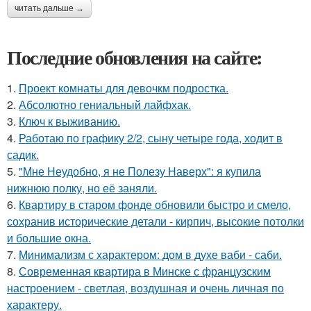
читать дальше →
Последние обновления на сайте:
1.
Проект комнаты для девочкм подростка.
2.
Абсолютно гениальный лайфхак.
3.
Ключ к выживанию.
4.
Работаю по графику 2/2, сыну четыре года, ходит в
садик.
5.
"Мне Неудобно, я не Полезу Наверх": я купила
нижнюю полку, но её заняли.
6.
Квартиру в старом фонде обновили быстро и смело,
сохранив исторические детали - кирпич, высокие потолки
и большие окна.
7.
Минимализм с характером: дом в духе ваби - саби.
8.
Современная квартира в Минске с французским
настроением - светлая, воздушная и очень личная по
характеру.