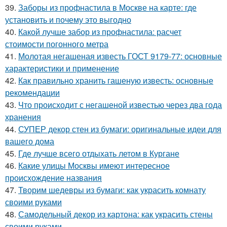
39.
Заборы из профнастила в Москве на карте: где
установить и почему это выгодно
40.
Какой лучше забор из профнастила: расчет
стоимости погонного метра
41.
Молотая негашеная известь ГОСТ 9179-77: основные
характеристики и применение
42.
Как правильно хранить гашеную известь: основные
рекомендации
43.
Что происходит с негашеной известью через два года
хранения
44.
СУПЕР декор стен из бумаги: оригинальные идеи для
вашего дома
45.
Где лучше всего отдыхать летом в Кургане
46.
Какие улицы Москвы имеют интересное
происхождение названия
47.
Творим шедевры из бумаги: как украсить комнату
своими руками
48.
Самодельный декор из картона: как украсить стены
своими руками