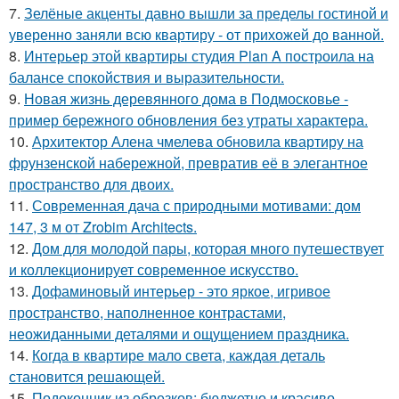
7.
Зелёные акценты давно вышли за пределы гостиной и
уверенно заняли всю квартиру - от прихожей до ванной.
8.
Интерьер этой квартиры студия Plan A построила на
балансе спокойствия и выразительности.
9.
Новая жизнь деревянного дома в Подмосковье -
пример бережного обновления без утраты характера.
10.
Архитектор Алена чмелева обновила квартиру на
фрунзенской набережной, превратив её в элегантное
пространство для двоих.
11.
Современная дача с природными мотивами: дом
147, 3 м от Zrobim Architects.
12.
Дом для молодой пары, которая много путешествует
и коллекционирует современное искусство.
13.
Дофаминовый интерьер - это яркое, игривое
пространство, наполненное контрастами,
неожиданными деталями и ощущением праздника.
14.
Когда в квартире мало света, каждая деталь
становится решающей.
15.
Подоконник из обрезков: бюджетно и красиво.