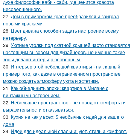
духе философии ваби - саби, где ценится красота
несовершенного.
27.
Дом в приморском крае преобразился и заиграл
новыми красками.
28.
Цвет дивана способен задать настроение всему
интерьеру.
29.
Уютные уголки под скатной крышей часто становятся
настоящим вызовом для дизайнеров, но именно такие
зоны делают интерьер особенным.
30.
Интерьер этой небольшой квартиры - наглядный
пример того, как даже в ограниченном пространстве
можно создать атмосферу уюта и эстетики.
31.
Как объединить эпохи: квартира в Милане с
винтажным настроением.
32.
Небольшое пространство - не повод от комфорта и
выразительности отказываться.
33.
Кухня не как у всех: 5 необычных идей для вашего
дома
34.
Идеи для идеальной спальни: уют, стиль и комфорт.