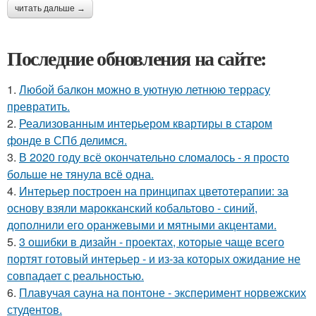
читать дальше →
Последние обновления на сайте:
1.
Любой балкон можно в уютную летнюю террасу
превратить.
2.
Реализованным интерьером квартиры в старом
фонде в СПб делимся.
3.
В 2020 году всё окончательно сломалось - я просто
больше не тянула всё одна.
4.
Интерьер построен на принципах цветотерапии: за
основу взяли марокканский кобальтово - синий,
дополнили его оранжевыми и мятными акцентами.
5.
3 ошибки в дизайн - проектах, которые чаще всего
портят готовый интерьер - и из-за которых ожидание не
совпадает с реальностью.
6.
Плавучая сауна на понтоне - эксперимент норвежских
студентов.