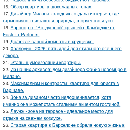
16.
Обзор квартиры в шоколадных тонах.
17.
Дизайнер Милана колодник создала интерьер, где
гармонично сочетаются природа, творчество и уют.
18.
Аэропорт с "Воздушной" крышей в Камбодже от
Foster + Partners.
19.
До/после ванной комнаты в хрущёвке.
20.
Хэллоуин - 2025: пять идей для стильного осеннего
декора.
21.
Этапы шумоизоляции квартиры.
22.
Из наших архивов: дом дизайнера Фабио новембре в
Милане.
23.
Максимализм и контрасты: квартира для юриста в
Варшаве.
24.
Зона за диваном часто недооценивается, хотя
именно она может стать стильным акцентом гостиной.
25.
Лаунж - зона на террасе - идеальное место для
отдыха на свежем воздухе.
26.
Старая квартира в Барселоне обрела новую жизнь в