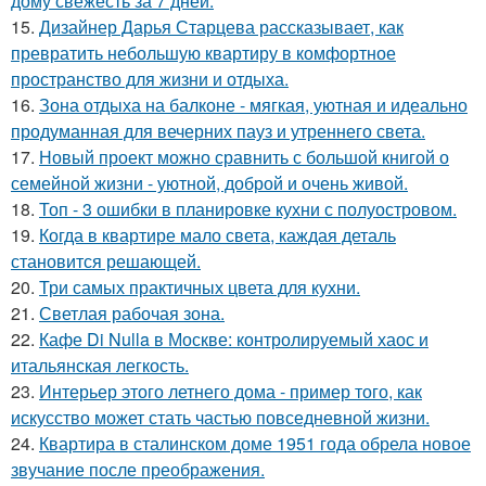
дому свежесть за 7 дней.
15.
Дизайнер Дарья Старцева рассказывает, как
превратить небольшую квартиру в комфортное
пространство для жизни и отдыха.
16.
Зона отдыха на балконе - мягкая, уютная и идеально
продуманная для вечерних пауз и утреннего света.
17.
Новый проект можно сравнить с большой книгой о
семейной жизни - уютной, доброй и очень живой.
18.
Топ - 3 ошибки в планировке кухни с полуостровом.
19.
Когда в квартире мало света, каждая деталь
становится решающей.
20.
Три самых практичных цвета для кухни.
21.
Светлая рабочая зона.
22.
Кафе Di Nulla в Москве: контролируемый хаос и
итальянская легкость.
23.
Интерьер этого летнего дома - пример того, как
искусство может стать частью повседневной жизни.
24.
Квартира в сталинском доме 1951 года обрела новое
звучание после преображения.