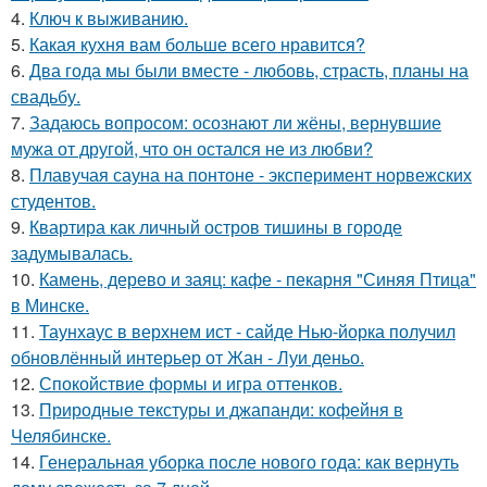
4.
Ключ к выживанию.
5.
Какая кухня вам больше всего нравится?
6.
Два года мы были вместе - любовь, страсть, планы на
свадьбу.
7.
Задаюсь вопросом: осознают ли жёны, вернувшие
мужа от другой, что он остался не из любви?
8.
Плавучая сауна на понтоне - эксперимент норвежских
студентов.
9.
Квартира как личный остров тишины в городе
задумывалась.
10.
Камень, дерево и заяц: кафе - пекарня "Синяя Птица"
в Минске.
11.
Таунхаус в верхнем ист - сайде Нью-йорка получил
обновлённый интерьер от Жан - Луи деньо.
12.
Спокойствие формы и игра оттенков.
13.
Природные текстуры и джапанди: кофейня в
Челябинске.
14.
Генеральная уборка после нового года: как вернуть