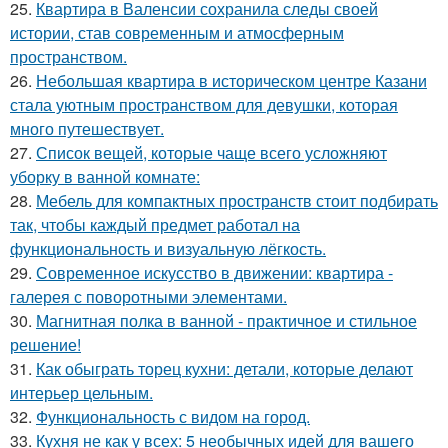
25.
Квартира в Валенсии сохранила следы своей
истории, став современным и атмосферным
пространством.
26.
Небольшая квартира в историческом центре Казани
стала уютным пространством для девушки, которая
много путешествует.
27.
Список вещей, которые чаще всего усложняют
уборку в ванной комнате:
28.
Мебель для компактных пространств стоит подбирать
так, чтобы каждый предмет работал на
функциональность и визуальную лёгкость.
29.
Современное искусство в движении: квартира -
галерея с поворотными элементами.
30.
Магнитная полка в ванной - практичное и стильное
решение!
31.
Как обыграть торец кухни: детали, которые делают
интерьер цельным.
32.
Функциональность с видом на город.
33.
Кухня не как у всех: 5 необычных идей для вашего