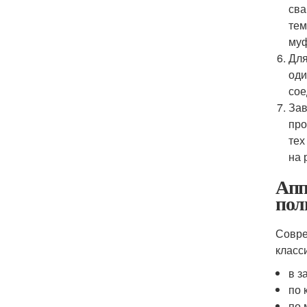
сва
тем
му
Для
оди
сое
Зав
про
тех
на 
Апп
пол
Совре
класс
в з
по 
по 