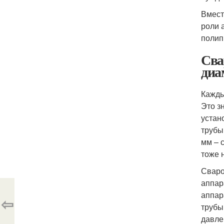
Вмест
роли 
полип
Сва
диа
Кажды
Это з
устан
трубы
мм – 
тоже 
Сваро
аппар
аппар
⇦
трубы
давле