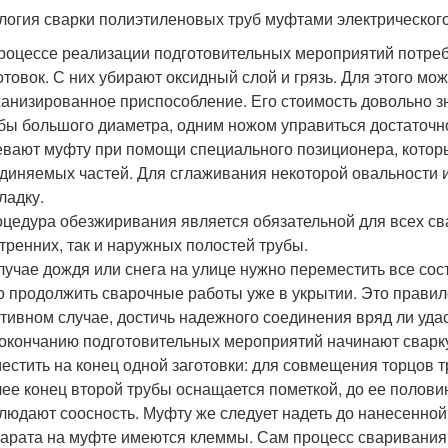
логия сварки полиэтиленовых труб муфтами электрического
роцессе реализации подготовительных мероприятий потреб
отовок. С них убирают оксидный слой и грязь. Для этого мо
анизированное приспособление. Его стоимость довольно зн
бы большого диаметра, одним ножом управиться достаточн
вают муфту при помощи специального позиционера, котор
диняемых частей. Для сглаживания некоторой овальности
ладку.
цедура обезжиривания является обязательной для всех св
тренних, так и наружных полостей трубы.
лучае дождя или снега на улице нужно переместить все сос
о продолжить сварочные работы уже в укрытии. Это правил
тивном случае, достичь надежного соединения вряд ли удас
окончанию подготовительных мероприятий начинают сварку
естить на конец одной заготовки: для совмещения торцов
ее конец второй трубы оснащается пометкой, до ее полов
людают соосность. Муфту же следует надеть до нанесенно
арата на муфте имеются клеммы. Сам процесс сваривания