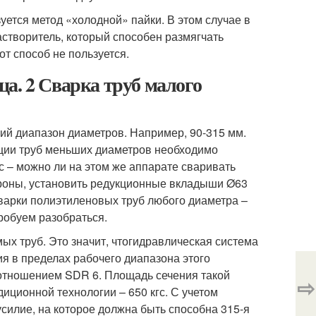
ется метод «холодной» пайки. В этом случае в
створитель, который способен размягчать
т способ не пользуется.
а. 2 Сварка труб малого
й диапазон диаметров. Например, 90-315 мм.
сации труб меньших диаметров необходимо
с – можно ли на этом же аппарате сваривать
роны, установить редукционные вкладыши Ø63
варки полиэтиленовых труб любого диаметра –
робуем разобраться.
х труб. Это значит, чтогидравлическая система
я в пределах рабочего диапазона этого
оотношением SDR 6. Площадь сечения такой
⇨
диционной технологии – 650 кгс. С учетом
илие, на которое должна быть способна 315-я