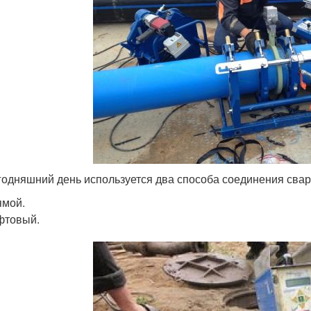
годняшний день используется два способа соединения сва
ямой.
фтовый.