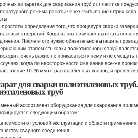
рочных аппаратах для сваривания труб из пластика преду
пературного режима работы через считывание штрих-кода,
фты.
 простоты определения того, что процедура сварки завер
наковых отверстий. Когда из них начинает вытекать полиэти
динения. После этого нужно обязательно вытащить провод
ершающим этапом стыковки полиэтиленовых труб является 
исходит, очень важно не прикасаться к нему и не смещать 
 случаях, когда по неосторожности смещение все-же произ
расстояние 10-20 мм от расплавленных концов, и провести
арат для сварки полиэтиленовых труб.
иэтиленовых труб
менный ассортимент оборудования для сваривания полимер
ифицируется следующим образом:
ависимости от условий эксплуатации и области применения;
качеству сварного соединения;
мощности;