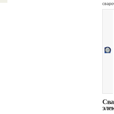
сваро
Сва
эле