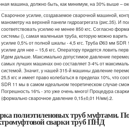
чная машина, должно быть, как минимум, на 30% выше – око
Сварочное усилие, создаваемое сварочной машиной, конт
манометру на верхней панели гидроагрегата (рис.35). И 
соответствовать усилию не менее 850 кгс. Согласно форм
системы (), самая маленькая труба, которую можно варит
усилие 0,5% от полной шкалы - 4,5 кгс. Труба Ø63 мм SDR 
усилие для нее – 15,6 кгс. Оператору придется ловить пер
Идем дальше. Максимально допустимое давление перемещ
самых лучших машинах оно составляет 3-4% от максималь
системой. Значит, у нашей 315-й машины давление перем
25,5 кгс и имеет право колебаться в пределах 10%, что соо
SDR 11 мы в самом идеальном теоретическом случае сможе
Погрешность 16% - это уже очень много! Процедура сварк
(формально сварочное давление 0,15±0,01 Н/мм).
2
.
рка полиэтиленовых труб муфтами. П
ктромуфтовой сварки труб ПНД