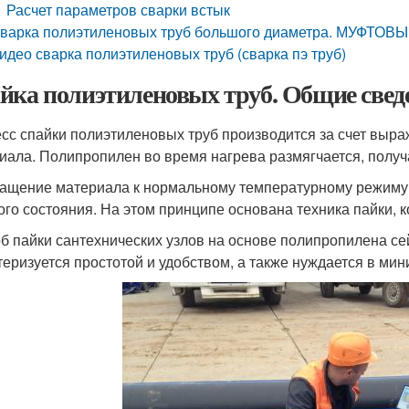
Расчет параметров сварки встык
варка полиэтиленовых труб большого диаметра. МУФТО
идео сварка полиэтиленовых труб (сварка пэ труб)
йка полиэтиленовых труб. Общие свед
сс спайки полиэтиленовых труб производится за счет выр
иала. Полипропилен во время нагрева размягчается, получ
ащение материала к нормальному температурному режиму 
ого состояния. На этом принципе основана техника пайки, 
б пайки сантехнических узлов на основе полипропилена се
теризуется простотой и удобством, а также нуждается в ми