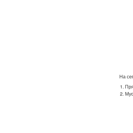
На се
Пр
Му