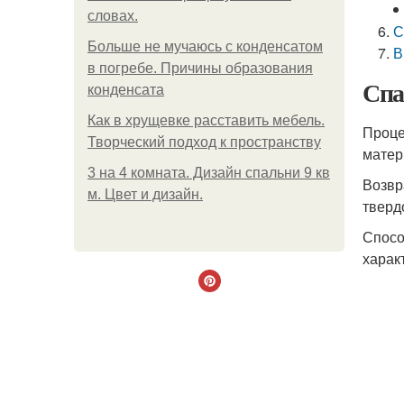
словах.
С
Больше не мучаюсь с конденсатом
В
в погребе. Причины образования
Спа
конденсата
Как в хрущевке расставить мебель.
Проце
Творческий подход к пространству
матер
3 на 4 комната. Дизайн спальни 9 кв
Возвр
м. Цвет и дизайн.
тверд
Спосо
харак