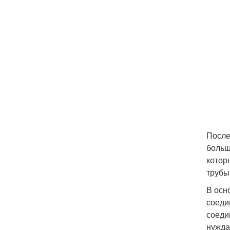
После
больш
котор
трубы
В осн
соеди
соеди
нужда