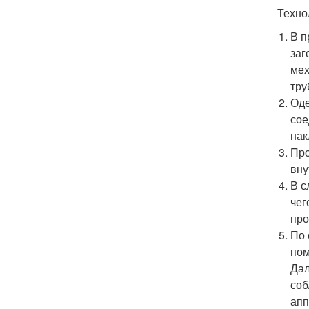
Техно
В п
заг
мех
тру
Оде
сое
нак
Про
вну
В с
чег
про
По 
пом
Дал
соб
апп