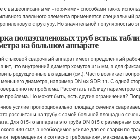
е с вышеописанными «горячими» способами также использу
активного паяльного элемента применяется специальный ра
ропиленовую структуру. Но значительной популярностью это
рка полиэтиленовых труб встык таблиц
метра на большом аппарате
й стыковой сварочный аппарат имеет определенный рабочи
начит, что внутренний диаметр хомутов 315 мм, а для фик
овить редукционные вкладыши (см.). Часто возникает вопро
 меньшего диаметра, например DN 63 SDR 11. С одной сто
совершенно не проблема. Рассчитать таблицу параметров с
не проблема. Но может быть, есть другие ограничения? Поп
чное усилие пропорционально площади сечения свариваемы
ата рассчитаны на трубу с самой большой площадью сечени
ата. Для 315-го аппарата это труба DN 315 с размерным с
 около 430 см
2
, а необходимое усилие для ее сварки по тра
ния перемещения и согласно требованиям, максимальное ус