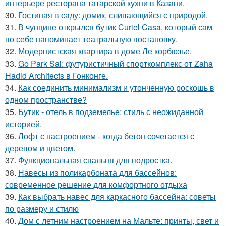
интерьере ресторана татарской кухни в Казани.
30.
Гостиная в саду: домик, сливающийся с природой.
31.
В чунцине открылся бутик Curiel Casa, который сам
по себе напоминает театральную постановку.
32.
Модернистская квартира в доме Ле корбюзье.
33.
Go Park Sai: футуристичный спорткомплекс от Zaha
Hadid Architects в Гонконге.
34.
Как соединить минимализм и утонченную роскошь в
одном пространстве?
35.
Бутик - отель в подземелье: стиль с неожиданной
историей.
36.
Лофт с настроением - когда бетон сочетается с
деревом и цветом.
37.
Функциональная спальня для подростка.
38.
Навесы из поликарбоната для бассейнов:
современное решение для комфортного отдыха
39.
Как выбрать навес для каркасного бассейна: советы
по размеру и стилю
40.
Дом с летним настроением на Мальте: принты, свет и