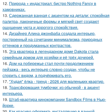
12.
Природа + индастриал: бистро Nothing Fancy в
хамовниках.
13.
Сдержанная ванная с акцентом на детали: спокойная
палитра, лаконичные формы и мягкий свет создают
ощущение уюта и дорогого спокойствия.
14.
Дизайнер Алина джонфаба создала интерьер,
построенный на сочетании минимализма, природных
оттенков и продуманных контрастов.
15.
Эта квартира в легендарном доме Dakota стала
семейным домом для хозяйки и её трёх дочерей.
16.
Дом на побережье стал почти продолжением
пейзажа - весь интерьер словно создан, чтобы не
спорить с видом, а подчёркивать его.
17.
"Худая" ёлка - тренд - 2026 для маленьких квартир.
18.
Трансформация тумбочки: из обычной - в акцент
интерьера.
19.
Штаб-квартира кинокомпании Sandbox Films в Нью-
йорке.
20.
Как красиво оформить инсталляцию в ванной.