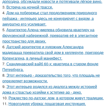
допоздна, обсуждали новости и потягивали лёгкое вино.
3.
Встреча на ночной трассе.
4.
Дом на побережье стал продолжением природного
пейзажа - интерьер здесь не конкурирует с видом, а
аккуратно его усиливает.
5.
Архитектор Алена чмелева обновила квартиру на
фрунзенской набережной, превратив её в элегантное
пространство для двоих.
6.
Датский архитектор и художник Александра
мадирацца превратила свой дом в хеллерупе, пригороде
Копенгагена, в личный манифест.
7.
Скандинавский вайб 60-х: квартира в старом фонде
Петербурга.
8.
Этот интерьер - доказательство того, что площадь не
определяет возможности.
9.
Этот интерьер родился из диалога между историей
дома и страстью хозяйки к эстетике ар - деко.
10.
Рождество по-датски: дом, в котором живут традиции.
11.
Новогодняя уборка: пошаговая инструкция.