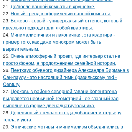
21.
До/после ванной комнаты в хрущёвке.
22.
Новый тренд в оформлении ванной комнаты.
23.
Бежево - серый - универсальный оттенок, который
идеально подходит для любой квартиры.
24.
Минималистичная и лаконичная, эта квартира -
пример того, как даже монохром может быть
выразительным.
25.
Очень атмосферный проект, где интерьер стал не
просто фоном, а продолжением семейной истории.
26.
Пентхаус обувного дизайнера Александра Бирмана в
Сан-паулу - это настоящий гимн бразильскому mid -
Century.
27.
Церковь в районе северной гавани Копенгагена
выделяется необычной геометрией - её главный зал
выполнен в форме двенадцатиугольника.
28.
Деревянный стеллаж всегда добавляет интерьеру
тепла и уюта.
29.
Этнические мотивы и минимализм объединились в