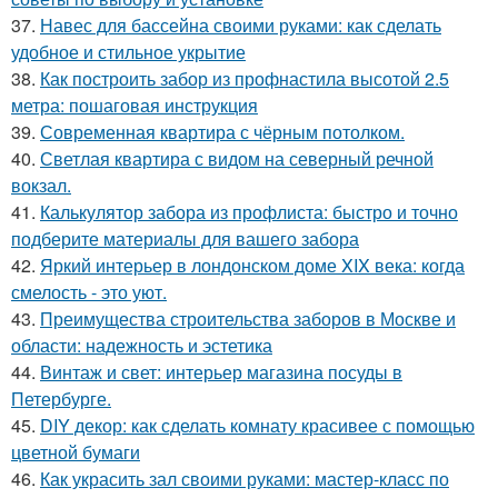
37.
Навес для бассейна своими руками: как сделать
удобное и стильное укрытие
38.
Как построить забор из профнастила высотой 2.5
метра: пошаговая инструкция
39.
Современная квартира с чёрным потолком.
40.
Светлая квартира с видом на северный речной
вокзал.
41.
Калькулятор забора из профлиста: быстро и точно
подберите материалы для вашего забора
42.
Яркий интерьер в лондонском доме XIX века: когда
смелость - это уют.
43.
Преимущества строительства заборов в Москве и
области: надежность и эстетика
44.
Винтаж и свет: интерьер магазина посуды в
Петербурге.
45.
DIY декор: как сделать комнату красивее с помощью
цветной бумаги
46.
Как украсить зал своими руками: мастер-класс по