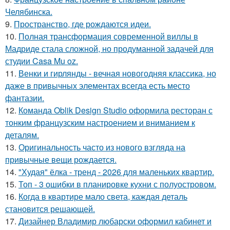
Челябинска.
9.
Пространство, где рождаются идеи.
10.
Полная трансформация современной виллы в
Мадриде стала сложной, но продуманной задачей для
студии Casa Mu oz.
11.
Венки и гирлянды - вечная новогодняя классика, но
даже в привычных элементах всегда есть место
фантазии.
12.
Команда Oblik Design Studio оформила ресторан с
тонким французским настроением и вниманием к
деталям.
13.
Оригинальность часто из нового взгляда на
привычные вещи рождается.
14.
"Худая" ёлка - тренд - 2026 для маленьких квартир.
15.
Топ - 3 ошибки в планировке кухни с полуостровом.
16.
Когда в квартире мало света, каждая деталь
становится решающей.
17.
Дизайнер Владимир любарски оформил кабинет и