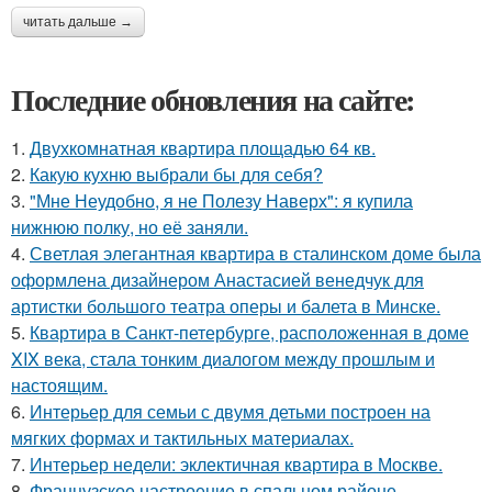
читать дальше →
Последние обновления на сайте:
1.
Двухкомнатная квартира площадью 64 кв.
2.
Какую кухню выбрали бы для себя?
3.
"Мне Неудобно, я не Полезу Наверх": я купила
нижнюю полку, но её заняли.
4.
Светлая элегантная квартира в сталинском доме была
оформлена дизайнером Анастасией венедчук для
артистки большого театра оперы и балета в Минске.
5.
Квартира в Санкт-петербурге, расположенная в доме
XIX века, стала тонким диалогом между прошлым и
настоящим.
6.
Интерьер для семьи с двумя детьми построен на
мягких формах и тактильных материалах.
7.
Интерьер недели: эклектичная квартира в Москве.
8.
Французское настроение в спальном районе