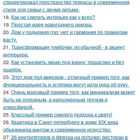
спроектировал пространство террасы в современном
стиле для семьи с двумя детьми.
18.
Как не сделать интерьер как у всех?
19.
Простая идея новогоднего декора.
20.
Дом у подножия гор: уют и гармония по правилам
васту.
21.
Трансформация тумбочки: из обычной - в акцент
интерьера.
22.
Как установить экран под ванну: пошагово и без
ошибок.
23.
Этот дом под минском - отличный пример того, как
функциональность и эстетика могут идти рука об руку.
24.
Очень красивый пример того, как минимализм может
быть не холодным, а наполненным теплом и
атмосферой.
25.
Классный пример смелого подхода к цвету!
26.
Квартира в Санкт-петербурге в доме XIX века
объединила винтаж и современное искусство.
27.
26 вентиляторов и фреска на потолке: ресторан в