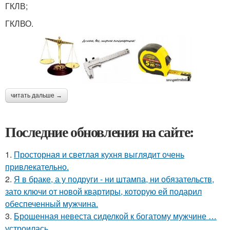
ГКЛВ;
ГКЛВО.
читать дальше →
Последние обновления на сайте:
1.
Просторная и светлая кухня выглядит очень
привлекательно.
2.
Я в браке, а у подруги - ни штампа, ни обязательств,
зато ключи от новой квартиры, которую ей подарил
обеспеченный мужчина.
3.
Брошенная невеста сиделкой к богатому мужчине …
устроилась.