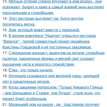
13.
Мятные оттенки словно впускают в дом воздух - они
освежают, бодрят и даже в самый жаркий день выглядят
прохладными и спокойными.
14.
Этот ресторан выглядит так, будто внутри
поселилась весна.
15.
Дом, который живёт вместе с природой.
16.
В жилом комплексе "Ньютон" открылся ресторан
"Balance" - третий совместный проект дизайнера
Кристины Горшковой и её постоянных заказчиков.
17.
Сдержанная ванная с акцентом на детали: спокойная
палитра, лаконичные формы и мягкий свет создают
ощущение уюта и дорогого спокойствия.
18.
Ёлка - это только начало.
19.
Интерьер создавался для молодой пары, ценящей
уют и характерные детали.
20.
Когда заказчики попросили: "Только Никакого Глянца
- чем Шершавее и Старее, тем Лучше", стало ясно, что
проект будет особенным.
21.
Маленький дом на виале - ди - трастевере получил