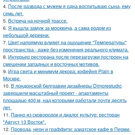
4.
После развода с мужем я одна воспитываю сына, ему
семь лет.
5.
Встреча на ночной трассе.
6.
Я вышла замуж за москвича, а сама родом из
небольшой деревни.
7.
Цвет напрямую влияет на ощущение "Температуры"
пространства - даже без изменения реального климата.
8.
Интерьер ресторана после перезагрузки построен на
смешении западных и восточных мотивов.
9.
Игра света и минимум декора: кофейня Plain в
Москве.
10.
В лондонской белгравии дизайнеры Dimorestudio
завершили масштабный проект - апартаменты
площадью 400 м, над которыми работали почти десять
лет.
11.
Панно из сковородок и диалог культур: ресторан
"Август 13 Восток".
12.
Провода, неон и граффити: азиатское кафе в Перми.