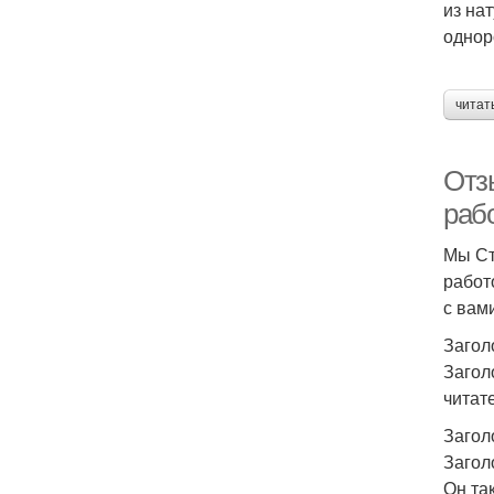
из на
однор
читат
Отз
раб
Мы Ст
работ
с вам
Загол
Загол
читат
Загол
Загол
Он та