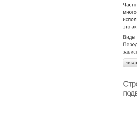
Частн
много
испол
это а
Виды 
Перед
завис
читат
Стр
под