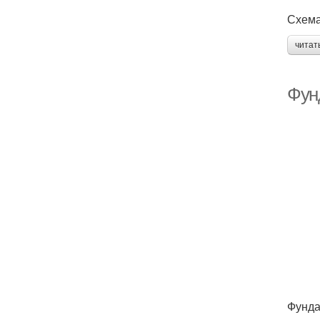
Схема
читат
Фун
Фунда