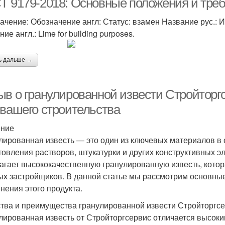
Т 9179-2018: Основные положения и треб
ачение: Обозначение англ: Статус: взамен Название рус.: 
ие англ.: Lime for building purposes.
ь дальше →
ыв о гранулированной извести Стройторгс
 вашего строительства
ение
лированная известь — это один из ключевых материалов в 
товления растворов, штукатурки и других конструктивных 
агает высококачественную гранулированную известь, кото
ых застройщиков. В данной статье мы рассмотрим основные
нения этого продукта.
тва и преимущества гранулированной извести Стройторгс
лированная известь от Стройторгсервис отличается высоки