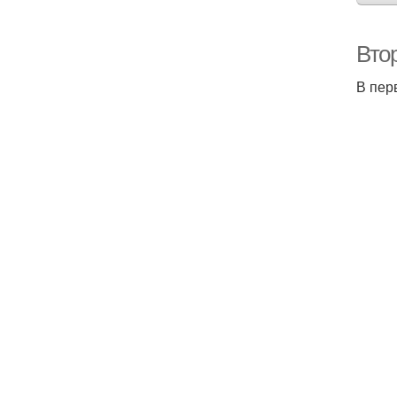
Вто
В пер