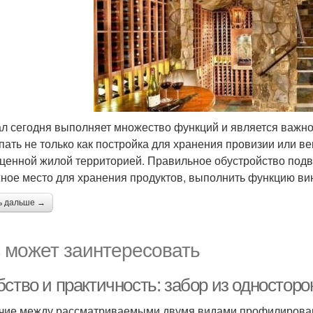
л сегодня выполняет множество функций и является важн
пать не только как постройка для хранения провизии или в
ценной жилой территорией. Правильное обустройство под
ное место для хранения продуктов, выполнить функцию винн
ь дальше →
 может заинтересовать
бство и практичность: забор из одностор
чие между рассматриваемыми двумя видами профилирован