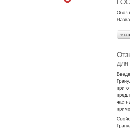
ГОС
Обозн
Назван
читат
Отз
для
Введ
Грану
приго
предл
частн
приме
Свойс
Грану