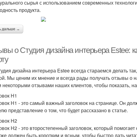
турального сырья с использованием современных технологий
одность продукта.
ь дальше →
ывы о Студия дизайна интерьера Estee: 
оту
удия дизайна интерьера Estee всегда стараемся делать та
ой. Мы ценим их мнение и всегда рады получать отзывы о н
и некоторыми отзывами наших клиентов, чтобы показать, на
овок H1
овок H1 - это самый важный заголовок на странице. Он дол
елю представление о том, что будет рассказано в статье.
овок H2
овок H2 - это второстепенный заголовок, который помогает 
кже должен быть коротким и ясным, чтобы быстро дать чита