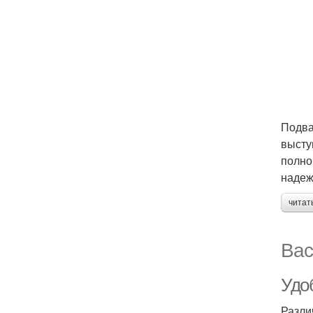
Подва
высту
полно
надеж
читат
Вас
Удо
Разли