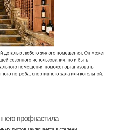
ой деталью любого жилого помещения. Он может
ещей сезонного использования, но и быть
вального помещения поможет организовать
ого погреба, спортивного зала или котельной.
оннего профнастила
ных листов заключается в степени