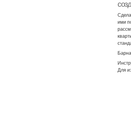
соз
Сдела
ими п
рассм
кварт
станд
Барна
Инстр
Для и