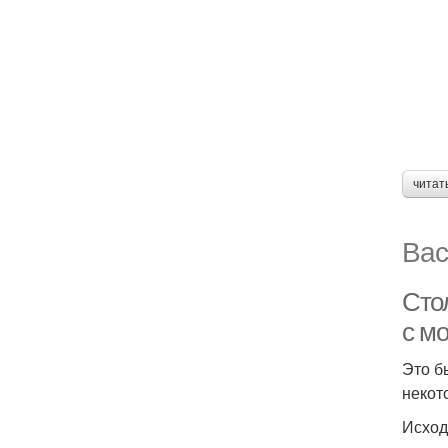
читат
Вас
Сто
с м
Это б
некот
Исход