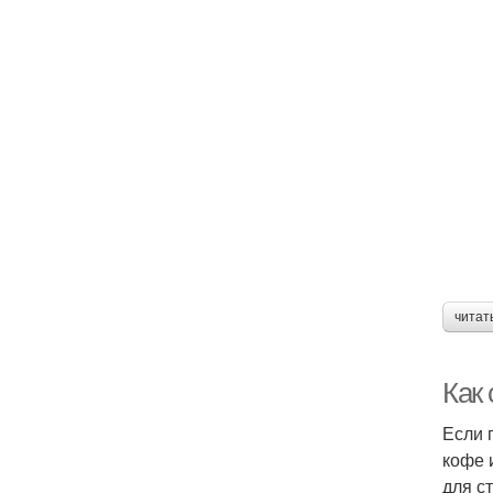
читат
Как
Если 
кофе 
для с