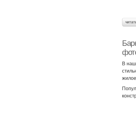
читат
Барн
фот
В наш
стиль
жилое
Попул
конст