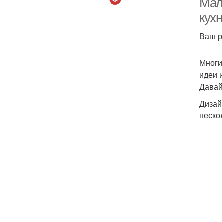
Мал
кух
Ваш р
Многи
идеи 
Давай
Дизай
неско