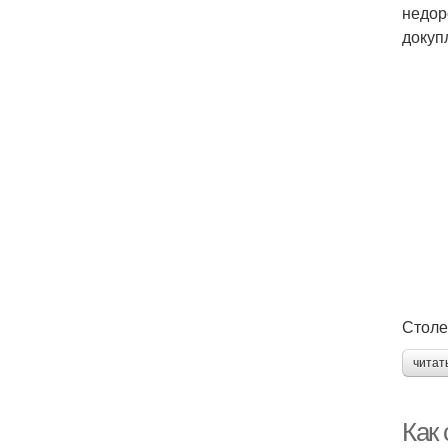
недор
докуп
Столе
читат
Как