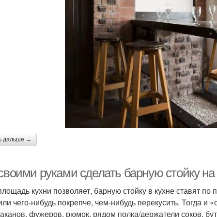
ь дальше →
 своими руками сделать барную стойку на
площадь кухни позволяет, барную стойку в кухне ставят по
или чего-нибудь покрепче, чем-нибудь перекусить. Тогда и 
таканов, фужеров, рюмок, рядом полка/держатели соков, бут