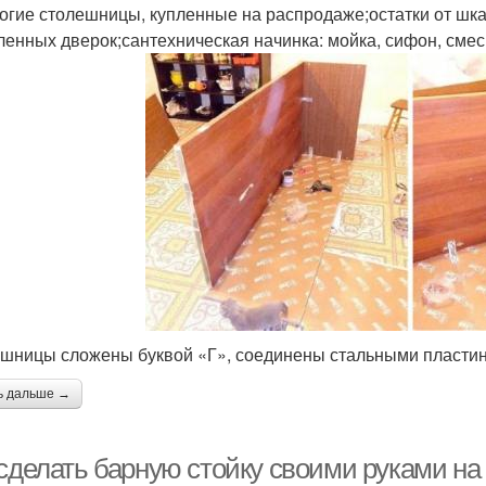
огие столешницы, купленные на распродаже;остатки от шк
ленных дверок;сантехническая начинка: мойка, сифон, сме
шницы сложены буквой «Г», соединены стальными пласти
ь дальше →
 сделать барную стойку своими руками на