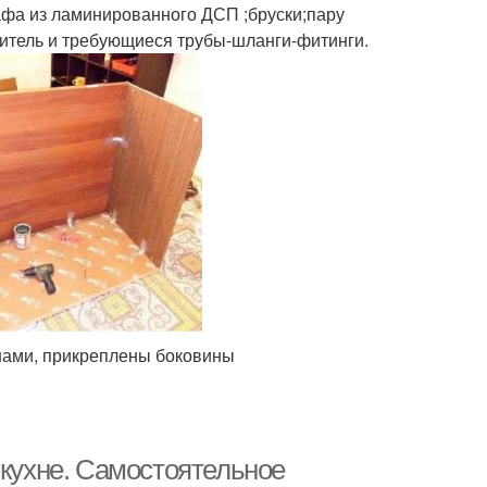
афа из ламинированного ДСП ;бруски;пару
ситель и требующиеся трубы-шланги-фитинги.
нами, прикреплены боковины
 кухне. Самостоятельное