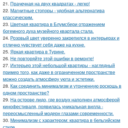
21.
Прачечная на двух квадратах - легко!
22.
Магнитные стопоры - удобная альтернатива
классическим.
23.
Цветная квартира в Блумсбери отражением
богемного духа музейного квартала стала.
24.
Розовый цвет уверенно закрепился в интерьерах и
отлично чувствует себя даже на кухне.
25.
Яркая квартира в Турине.
26.
Не повторяйте этой ошибки в ремонте!
27.
Интерьер этой небольшой квартиры - наглядный
пример того, как даже в ограниченном пространстве
можно создать атмосферу уюта и эстетики.
28.
Как соединить минимализм и утонченную роскошь в
одном пространстве?
29.
На острове лидо, где воздух наполнен атмосферой
кинофестиваля, появилась уникальная вилла -
переосмысленный модерн глазами современности.
30.
Минимализм с характером: квартира в бельгийском
стиле.