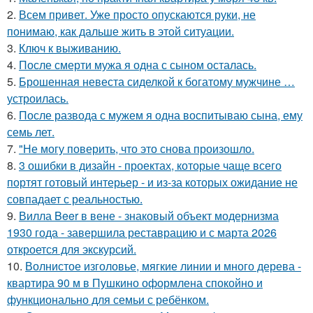
2.
Всем привет. Уже просто опускаются руки, не
понимаю, как дальше жить в этой ситуации.
3.
Ключ к выживанию.
4.
После смерти мужа я одна с сыном осталась.
5.
Брошенная невеста сиделкой к богатому мужчине …
устроилась.
6.
После развода с мужем я одна воспитываю сына, ему
семь лет.
7.
"Не могу поверить, что это снова произошло.
8.
3 ошибки в дизайн - проектах, которые чаще всего
портят готовый интерьер - и из-за которых ожидание не
совпадает с реальностью.
9.
Вилла Beer в вене - знаковый объект модернизма
1930 года - завершила реставрацию и с марта 2026
откроется для экскурсий.
10.
Волнистое изголовье, мягкие линии и много дерева -
квартира 90 м в Пушкино оформлена спокойно и
функционально для семьи с ребёнком.