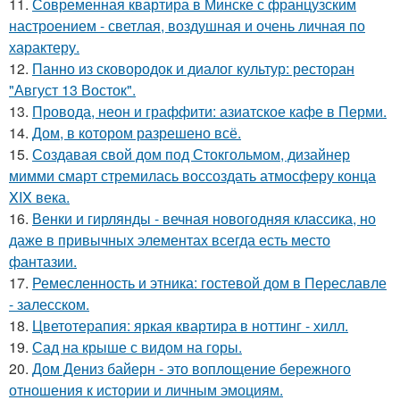
11.
Современная квартира в Минске с французским
настроением - светлая, воздушная и очень личная по
характеру.
12.
Панно из сковородок и диалог культур: ресторан
"Август 13 Восток".
13.
Провода, неон и граффити: азиатское кафе в Перми.
14.
Дом, в котором разрешено всё.
15.
Создавая свой дом под Стокгольмом, дизайнер
мимми смарт стремилась воссоздать атмосферу конца
XIX века.
16.
Венки и гирлянды - вечная новогодняя классика, но
даже в привычных элементах всегда есть место
фантазии.
17.
Ремесленность и этника: гостевой дом в Переславле
- залесском.
18.
Цветотерапия: яркая квартира в ноттинг - хилл.
19.
Сад на крыше с видом на горы.
20.
Дом Дениз байерн - это воплощение бережного
отношения к истории и личным эмоциям.