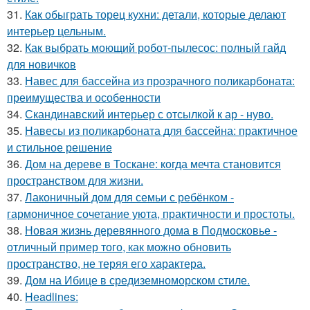
31.
Как обыграть торец кухни: детали, которые делают
интерьер цельным.
32.
Как выбрать моющий робот-пылесос: полный гайд
для новичков
33.
Навес для бассейна из прозрачного поликарбоната:
преимущества и особенности
34.
Скандинавский интерьер с отсылкой к ар - нуво.
35.
Навесы из поликарбоната для бассейна: практичное
и стильное решение
36.
Дом на дереве в Тоскане: когда мечта становится
пространством для жизни.
37.
Лаконичный дом для семьи с ребёнком -
гармоничное сочетание уюта, практичности и простоты.
38.
Новая жизнь деревянного дома в Подмосковье -
отличный пример того, как можно обновить
пространство, не теряя его характера.
39.
Дом на Ибице в средиземноморском стиле.
40.
Headlines: