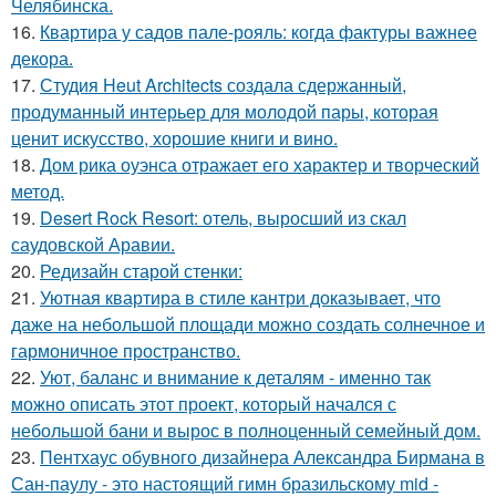
Челябинска.
16.
Квартира у садов пале-рояль: когда фактуры важнее
декора.
17.
Студия Heut Architects создала сдержанный,
продуманный интерьер для молодой пары, которая
ценит искусство, хорошие книги и вино.
18.
Дом рика оуэнса отражает его характер и творческий
метод.
19.
Desert Rock Resort: отель, выросший из скал
саудовской Аравии.
20.
Редизайн старой стенки:
21.
Уютная квартира в стиле кантри доказывает, что
даже на небольшой площади можно создать солнечное и
гармоничное пространство.
22.
Уют, баланс и внимание к деталям - именно так
можно описать этот проект, который начался с
небольшой бани и вырос в полноценный семейный дом.
23.
Пентхаус обувного дизайнера Александра Бирмана в
Сан-паулу - это настоящий гимн бразильскому mid -