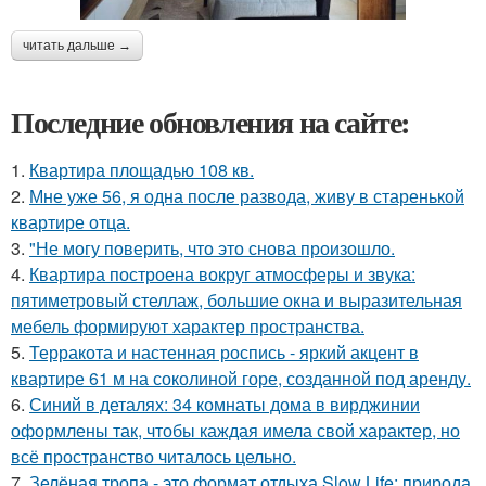
читать дальше →
Последние обновления на сайте:
1.
Квартира площадью 108 кв.
2.
Мне уже 56, я одна после развода, живу в старенькой
квартире отца.
3.
"Не могу поверить, что это снова произошло.
4.
Квартира построена вокруг атмосферы и звука:
пятиметровый стеллаж, большие окна и выразительная
мебель формируют характер пространства.
5.
Терракота и настенная роспись - яркий акцент в
квартире 61 м на соколиной горе, созданной под аренду.
6.
Синий в деталях: 34 комнаты дома в вирджинии
оформлены так, чтобы каждая имела свой характер, но
всё пространство читалось цельно.
7.
Зелёная тропа - это формат отдыха Slow Life: природа