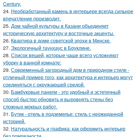
Century.
24.
Необработанный камень в интерьере всегда сильное
впечатление производит.
25.
Дом чайной культуры в Казани объединяет
историческую архитектуру и восточные акценты.
26.
Квартира в доме советской эпохи в Минске.
27.
Экологичный таунхаус в Бруклине.
28.
Список вещей, которые чаще всего усложняют
уборку в ванной комнате:
29.
Современный загородный дом в природном стиле -
отличный пример того, как архитектура и интерьер могут
соединяться с окружающей средой.
30.
Бамбуковые панели - это удобный и эстетичный
способ быстро обновить и выровнять стены без
сложных мокрых работ.
31.
Бутик - отель в подземелье: стиль с неожиданной
историей.
32.
Натуральность и графика: как оформить интерьер
без помпезности.