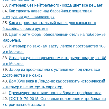
33.
Интерьер без нейтрального - когда цвет всё решает.
34.
Как сделать навес над бассейном: пошаговая
инструкция для начинающих
35.
Как я строил капитальный навес для каркасного
бассейна своими руками
36.
Цвет и ритм форм: обновлённый отель на побережье
марбельи.
37.
Интерьер по законам васту: лёгкое пространство 108
м в Москве.
38.
Игра фактур в современном интерьере: квартира 108
м в Москве.
39.
Забор из профнастила с установкой под ключ: все
достоинства и нюансы
40.
Дом Xviii века в Лондоне: как освежить исторический
интерьер и не потерять характер.
41.
Преимущества штакетного забора из профнастила
42.
ГОСТ 9179-2018: Основные положения и требования
к строительной извести