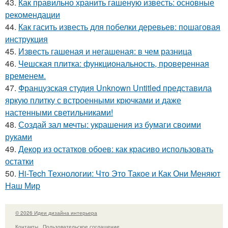
43.
Как правильно хранить гашеную известь: основные
рекомендации
44.
Как гасить известь для побелки деревьев: пошаговая
инструкция
45.
Известь гашеная и негашеная: в чем разница
46.
Чешская плитка: функциональность, проверенная
временем.
47.
Французская студия Unknown Untitled представила
яркую плитку с встроенными крючками и даже
настенными светильниками!
48.
Создай зал мечты: украшения из бумаги своими
руками
49.
Декор из остатков обоев: как красиво использовать
остатки
50.
Hi-Tech Технологии: Что Это Такое и Как Они Меняют
Наш Мир
© 2026 Идеи дизайна интерьера
Контакты
Пользовательское соглашение