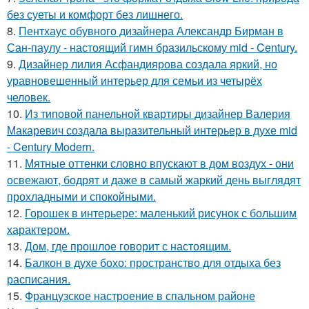
без суеты и комфорт без лишнего.
8.
Пентхаус обувного дизайнера Александр Бирман в
Сан-паулу - настоящий гимн бразильскому mid - Century.
9.
Дизайнер лилия Асфандиярова создала яркий, но
уравновешенный интерьер для семьи из четырёх
человек.
10.
Из типовой панельной квартиры дизайнер Валерия
Макаревич создала выразительный интерьер в духе mid
- Century Modern.
11.
Мятные оттенки словно впускают в дом воздух - они
освежают, бодрят и даже в самый жаркий день выглядят
прохладными и спокойными.
12.
Горошек в интерьере: маленький рисунок с большим
характером.
13.
Дом, где прошлое говорит с настоящим.
14.
Балкон в духе бохо: пространство для отдыха без
расписания.
15.
Французское настроение в спальном районе