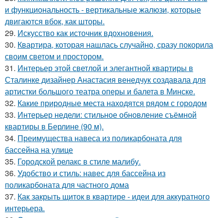
и функциональность - вертикальные жалюзи, которые
двигаются вбок, как шторы.
29.
Искусство как источник вдохновения.
30.
Квартира, которая нашлась случайно, сразу покорила
своим светом и простором.
31.
Интерьер этой светлой и элегантной квартиры в
Сталинке дизайнер Анастасия венедчук создавала для
артистки большого театра оперы и балета в Минске.
32.
Какие природные места находятся рядом с городом
33.
Интерьер недели: стильное обновление съёмной
квартиры в Берлине (90 м).
34.
Преимущества навеса из поликарбоната для
бассейна на улице
35.
Городской релакс в стиле малибу.
36.
Удобство и стиль: навес для бассейна из
поликарбоната для частного дома
37.
Как закрыть щиток в квартире - идеи для аккуратного
интерьера.