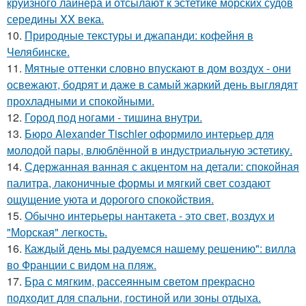
круизного лайнера и отсылают к эстетике морских судов
середины XX века.
10.
Природные текстуры и джапанди: кофейня в
Челябинске.
11.
Мятные оттенки словно впускают в дом воздух - они
освежают, бодрят и даже в самый жаркий день выглядят
прохладными и спокойными.
12.
Город под ногами - тишина внутри.
13.
Бюро Alexander Tischler оформило интерьер для
молодой пары, влюблённой в индустриальную эстетику.
14.
Сдержанная ванная с акцентом на детали: спокойная
палитра, лаконичные формы и мягкий свет создают
ощущение уюта и дорогого спокойствия.
15.
Обычно интерьеры нантакета - это свет, воздух и
"Морская" легкость.
16.
Каждый день мы радуемся нашему решению": вилла
во Франции с видом на пляж.
17.
Бра с мягким, рассеянным светом прекрасно
подходит для спальни, гостиной или зоны отдыха.