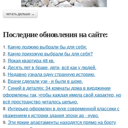
читать дальше →
Последние обновления на сайте:
1.
Какую лоджию выбрали бы для себя:
2.
Какую прихожую выбрали бы для себя?
3.
Яркая квартира 48 кв.
4.
Десять лет в браке, дети, всё как у людей.
5.
Недавно узнала одну странную историю.
6.
Врачи сделали узи - и были в шоке.
7.
Синий в деталях: 34 комнаты дома в вирджинии
оформлены так, чтобы каждая имела свой характер, но
всё пространство читалось цельно.
8.
Интерьер оформлен в духе современной классики с
уважением к истории здания эпохи ар - нуво.
9.
Эти яркие апартаменты находятся прямо на борту