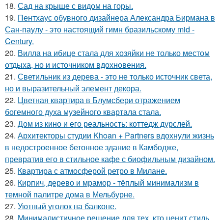
18.
Сад на крыше с видом на горы.
19.
Пентхаус обувного дизайнера Александра Бирмана в
Сан-паулу - это настоящий гимн бразильскому mid -
Century.
20.
Вилла на ибице стала для хозяйки не только местом
отдыха, но и источником вдохновения.
21.
Светильник из дерева - это не только источник света,
но и выразительный элемент декора.
22.
Цветная квартира в Блумсбери отражением
богемного духа музейного квартала стала.
23.
Дом из кино и его реальность: коттедж дурслей.
24.
Архитекторы студии Khoan + Partners вдохнули жизнь
в недостроенное бетонное здание в Камбодже,
превратив его в стильное кафе с биофильным дизайном.
25.
Квартира с атмосферой ретро в Милане.
26.
Кирпич, дерево и мрамор - тёплый минимализм в
темной палитре дома в Мельбурне.
27.
Уютный уголок на балконе.
28.
Минималистичное решение для тех, кто ценит стиль