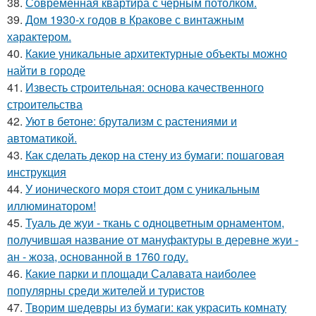
38.
Современная квартира с чёрным потолком.
39.
Дом 1930-х годов в Кракове с винтажным
характером.
40.
Какие уникальные архитектурные объекты можно
найти в городе
41.
Известь строительная: основа качественного
строительства
42.
Уют в бетоне: брутализм с растениями и
автоматикой.
43.
Как сделать декор на стену из бумаги: пошаговая
инструкция
44.
У ионического моря стоит дом с уникальным
иллюминатором!
45.
Туаль де жуи - ткань с одноцветным орнаментом,
получившая название от мануфактуры в деревне жуи -
ан - жоза, основанной в 1760 году.
46.
Какие парки и площади Салавата наиболее
популярны среди жителей и туристов
47.
Творим шедевры из бумаги: как украсить комнату