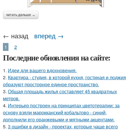
читать дальше →
← назад
вперед →
1
2
Последние обновления на сайте:
1.
Идеи для вашего вдохновения.
2.
Квартира - студия, в которой кухня, гостиная и лоджия
образуют просторное единое пространство.
3.
Общая площадь жилья составляет 45 квадратных
метров.
4.
Интерьер построен на принципах цветотерапии: за
основу взяли марокканский кобальтово - синий,
дополнили его оранжевыми и мятными акцентами.
5.
3 ошибки в дизайн - проектах, которые чаще всего