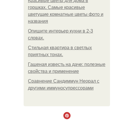
Красивые цветы для дома в
горшках. Самые красивые
цветущие комнатные цветы фото и
названия
Опишите интерьер кухни в 2-3
словах.
Стильная квартира в светлых
приятных тонах.
Гашеная известь на даче: полезные
свойства и применение
Сравнение Сандиммун Неорал с
другими иммуносупрессорами