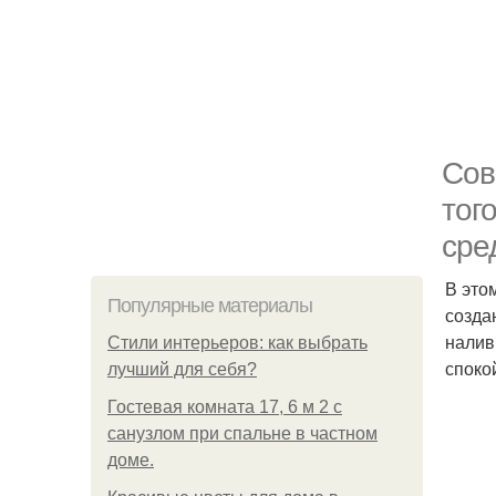
Сов
тог
сре
В это
Популярные материалы
созда
налив
Стили интерьеров: как выбрать
споко
лучший для себя?
Гостевая комната 17, 6 м 2 с
санузлом при спальне в частном
доме.