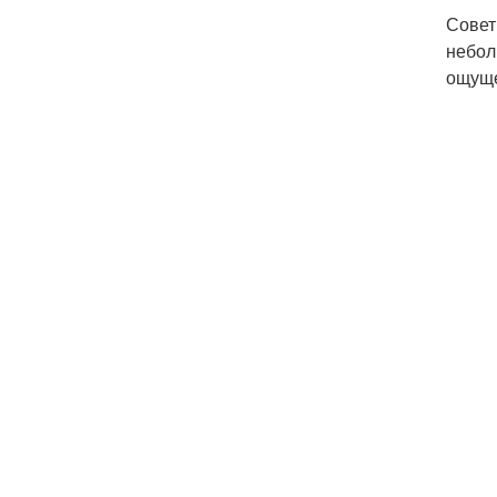
Совет
небол
ощуще