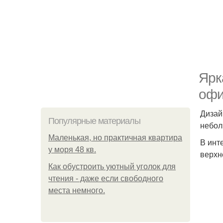
Ярк
офи
Дизай
Популярные материалы
небол
Маленькая, но практичная квартира
В инт
у моря 48 кв.
верхн
Как обустроить уютный уголок для
чтения - даже если свободного
места немного.