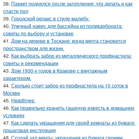
38.
Паркет поднялся после затопления: что делать и как
спасти пол
39.
Городской релакс в стиле малибу.
40.
Уличный навес для бассейна из поликарбоната:
советы по выбору и установке
41.
Дом на дереве в Тоскане: когда мечта становится
пространством для жизни.
42.
Как выбрать забор из металлического профнастила:
советы и рекомендации
43.
Дом 1930-х годов в Кракове с винтажным
характером.
44.
Сколько стоит забор из профнастила на 10 соток в
Москве
45.
Headlines:
46.
Как правильно хранить гашеную известь в домашних
условиях
47.
Как сделать украшения для своей комнаты из бумаги:
пошаговая инструкция
48.
Создай зал мечты: украшения из бумаги своими