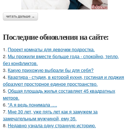
читать дальше →
Последние обновления на сайте:
1.
Проект комнаты для девочкм подростка.
2.
Мы прожили вместе больше года - спокойно, тепло,
без конфликтов.
3.
Какую прихожую выбрали бы для себя?
4.
Квартира - студия, в которой кухня, гостиная и лоджия
образуют просторное единое пространство.
5.
Общая площадь жилья составляет 45 квадратных
метров.
6.
"А я ведь понимала ….
7.
Мне 30 лет, уже пять лет как я замужем за
замечательным мужчиной, ему 35.
8.
Недавно узнала одну странную историю.