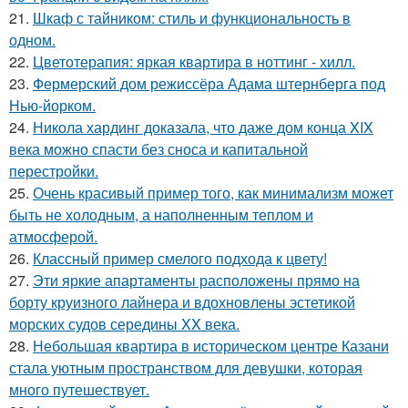
21.
Шкаф с тайником: стиль и функциональность в
одном.
22.
Цветотерапия: яркая квартира в ноттинг - хилл.
23.
Фермерский дом режиссёра Адама штернберга под
Нью-йорком.
24.
Никола хардинг доказала, что даже дом конца XIX
века можно спасти без сноса и капитальной
перестройки.
25.
Очень красивый пример того, как минимализм может
быть не холодным, а наполненным теплом и
атмосферой.
26.
Классный пример смелого подхода к цвету!
27.
Эти яркие апартаменты расположены прямо на
борту круизного лайнера и вдохновлены эстетикой
морских судов середины XX века.
28.
Небольшая квартира в историческом центре Казани
стала уютным пространством для девушки, которая
много путешествует.