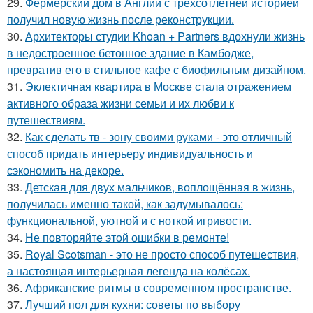
29.
Фермерский дом в Англии с трёхсотлетней историей
получил новую жизнь после реконструкции.
30.
Архитекторы студии Khoan + Partners вдохнули жизнь
в недостроенное бетонное здание в Камбодже,
превратив его в стильное кафе с биофильным дизайном.
31.
Эклектичная квартира в Москве стала отражением
активного образа жизни семьи и их любви к
путешествиям.
32.
Как сделать тв - зону своими руками - это отличный
способ придать интерьеру индивидуальность и
сэкономить на декоре.
33.
Детская для двух мальчиков, воплощённая в жизнь,
получилась именно такой, как задумывалось:
функциональной, уютной и с ноткой игривости.
34.
Не повторяйте этой ошибки в ремонте!
35.
Royal Scotsman - это не просто способ путешествия,
а настоящая интерьерная легенда на колёсах.
36.
Африканские ритмы в современном пространстве.
37.
Лучший пол для кухни: советы по выбору