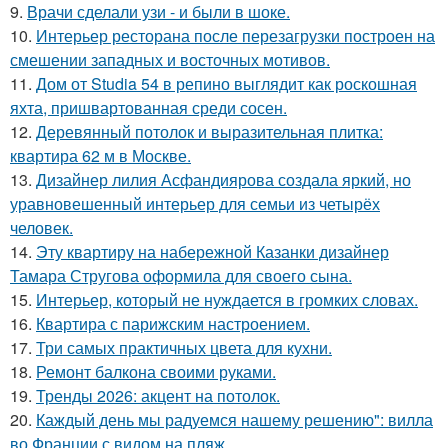
9.
Врачи сделали узи - и были в шоке.
10.
Интерьер ресторана после перезагрузки построен на
смешении западных и восточных мотивов.
11.
Дом от Studia 54 в репино выглядит как роскошная
яхта, пришвартованная среди сосен.
12.
Деревянный потолок и выразительная плитка:
квартира 62 м в Москве.
13.
Дизайнер лилия Асфандиярова создала яркий, но
уравновешенный интерьер для семьи из четырёх
человек.
14.
Эту квартиру на набережной Казанки дизайнер
Тамара Стругова оформила для своего сына.
15.
Интерьер, который не нуждается в громких словах.
16.
Квартира с парижским настроением.
17.
Три самых практичных цвета для кухни.
18.
Ремонт балкона своими руками.
19.
Тренды 2026: акцент на потолок.
20.
Каждый день мы радуемся нашему решению": вилла
во Франции с видом на пляж.