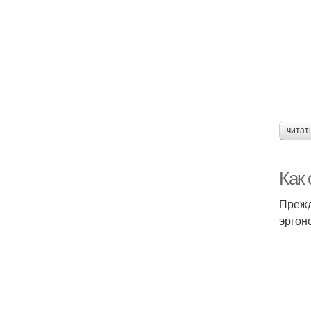
читат
Как
Прежд
эргон