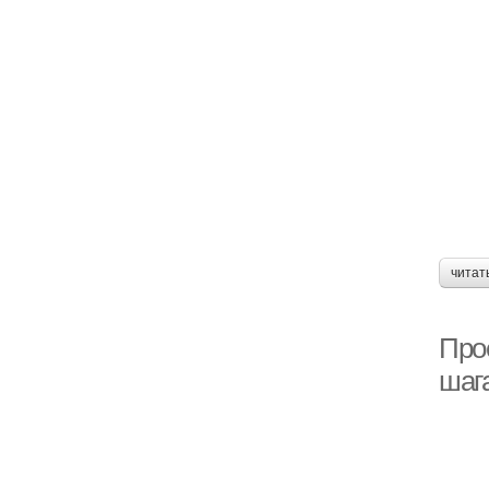
читат
Прое
шаг