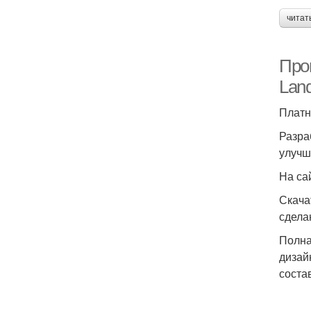
читат
Про
Land
Платн
Разра
улучш
На са
Скача
сдела
Полна
дизай
соста