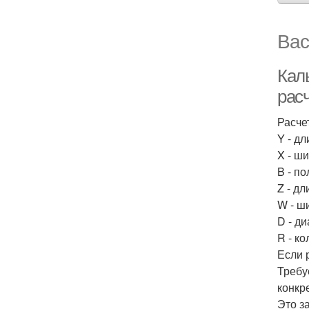
Вас
Кал
рас
Расче
Y - д
X - ш
B - п
Z - д
W - ш
D - д
R - к
Если 
Требу
конкр
Это з