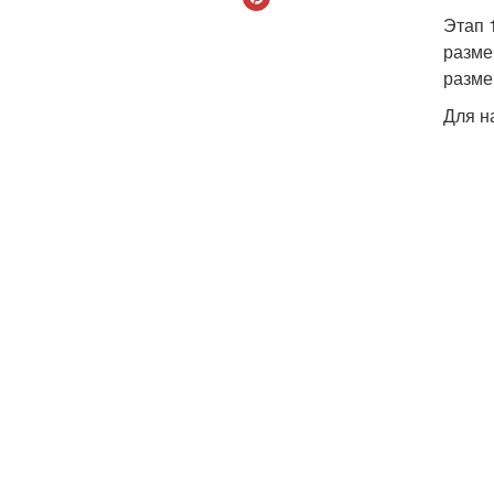
Этап 
разме
разме
Для н