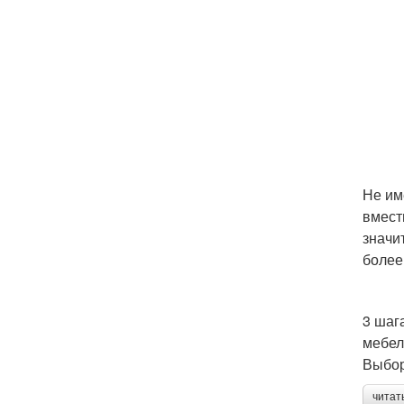
Не им
вмест
значи
более
3 шаг
мебел
Выбор
читат