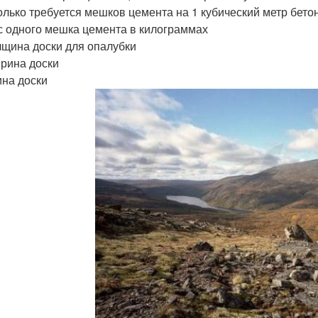
колько требуется мешков цемента на 1 кубический метр бето
ес одного мешка цемента в килограммах
олщина доски для опалубки
ирина доски
ина доски