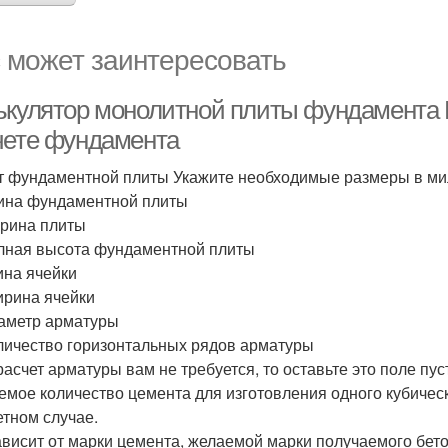
 может заинтересовать
ькулятор монолитной плиты фундамента K
чете фундамента
т фундаментной плиты Укажите необходимые размеры в м
лина фундаментной плиты
ирина плиты
олная высота фундаментной плиты
лина ячейки
ирина ячейки
иаметр арматуры
оличество горизонтальных рядов арматуры
расчет арматуры вам не требуется, то оставьте это поле пус
емое количество цемента для изготовления одного кубичес
етном случае.
ависит от марки цемента, желаемой марки получаемого бет