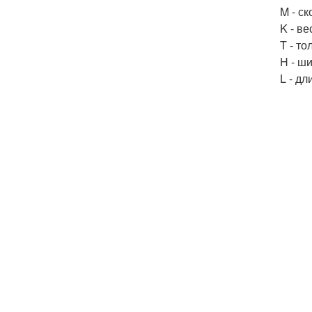
M - с
K - в
T - т
H - ш
L - дл