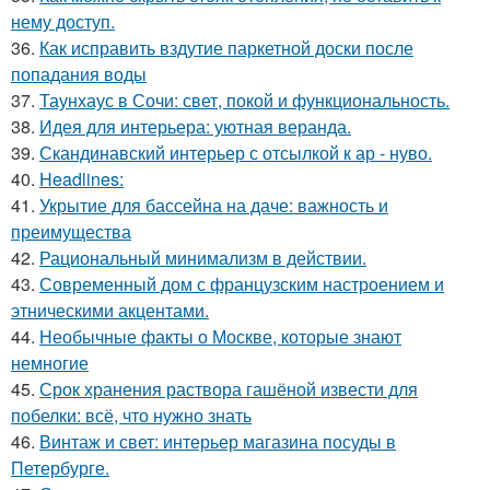
нему доступ.
36.
Как исправить вздутие паркетной доски после
попадания воды
37.
Таунхаус в Сочи: свет, покой и функциональность.
38.
Идея для интерьера: уютная веранда.
39.
Скандинавский интерьер с отсылкой к ар - нуво.
40.
Headlines:
41.
Укрытие для бассейна на даче: важность и
преимущества
42.
Рациональный минимализм в действии.
43.
Современный дом с французским настроением и
этническими акцентами.
44.
Необычные факты о Москве, которые знают
немногие
45.
Срок хранения раствора гашёной извести для
побелки: всё, что нужно знать
46.
Винтаж и свет: интерьер магазина посуды в
Петербурге.