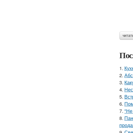
читат
Пос
1.
Кух
2.
Абс
3.
Как
4.
Нес
5.
Вст
6.
Пом
7.
"Не
8.
Пан
прода
9.
Све