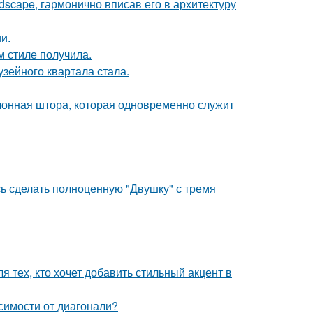
scape, гармонично вписав его в архитектуру
и.
м стиле получила.
зейного квартала стала.
лонная штора, которая одновременно служит
ь сделать полноценную "Двушку" с тремя
 тех, кто хочет добавить стильный акцент в
симости от диагонали?