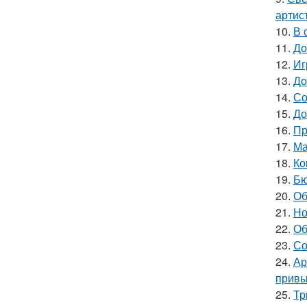
артис
10.
В 
11.
До
12.
Иг
13.
До
14.
Со
15.
До
16.
Пр
17.
Ма
18.
Ко
19.
Бю
20.
Об
21.
Но
22.
Об
23.
Со
24.
Ар
привы
25.
Тр