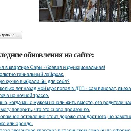
ь дальше →
ледние обновления на сайте:
ня в квартире Сары - боевая и функциональная!
олютно гениальный лайфхак.
ую кухню выбрали бы для себя?
колько лет назад мой муж попал в ДТП - сам виноват, въех
реча на ночной трассе.
ню, когда мы с мужем начали жить вместе, его родители на
 могу поверить, что это снова произошло.
орамное остекление стоит дороже стандартного, но замет
же или аренде.
тлая элегантная квартира в сталинском доме была оформл