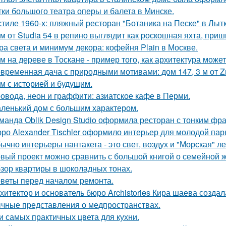
тки большого театра оперы и балета в Минске.
стиле 1960-х: пляжный ресторан "Ботаника на Песке" в Лыт
м от Studia 54 в репино выглядит как роскошная яхта, при
ра света и минимум декора: кофейня Plain в Москве.
м на дереве в Тоскане - пример того, как архитектура мож
временная дача с природными мотивами: дом 147, 3 м от Zro
м с историей и будущим.
овода, неон и граффити: азиатское кафе в Перми.
ленький дом с большим характером.
манда Oblik Design Studio оформила ресторан с тонким фр
ро Alexander Tischler оформило интерьер для молодой пар
ычно интерьеры нантакета - это свет, воздух и "Морская" ле
вый проект можно сравнить с большой книгой о семейной жи
зор квартиры в шоколадных тонах.
веты перед началом ремонта.
хитектор и основатель бюро Archistories Кира шаева создал
чные представления о медпространствах.
и самых практичных цвета для кухни.