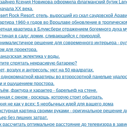
зайнер Ксения Новикова оформила флагманский бутик Land
начала ХХ века.
sert Rock Resort: отель, выросший из скал саудовской Арави
артира 1960-х годов во Вроцлаве обновление в тропическо
етная квартира в Блумсбери отражением богемного духа му
стиная в саду: домик, сливающийся с природой.
нималистичное решение для современного интерьера - ру
ом для проектора.
анцузская эклектика у воды.
тите спрятать некрасивую батарею?
ет, воздух и антресоль: уют на 50 квадратах.
 однокомнатной квартиры во второсортной панельке удалос
и и ощущением простора.
ъём, фактура и характер - барельеф на стене.
нная с окном - роскошь, которую стоит обыграть.
хня не как у всех: 5 необычных идей для вашего дома
кстурная картина своими руками - оригинальное решение для
ьер без лишних затрат.
к рассчитать оптимальное расстояние до телевизора в зави