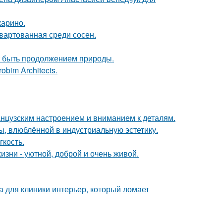
карино.
швартованная среди сосен.
ет быть продолжением природы.
bim Architects.
анцузским настроением и вниманием к деталям.
ы, влюблённой в индустриальную эстетику.
гкость.
зни - уютной, доброй и очень живой.
а для клиники интерьер, который ломает