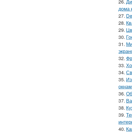
26.
Ди
дома 
27.
De
28.
Кв
29.
Цв
30.
Го
31.
Ми
экран
32.
Фр
33.
Хо
34.
Св
35.
Из
окнам
36.
Об
37.
Ва
38.
Ку
39.
Те
интер
40.
Ка