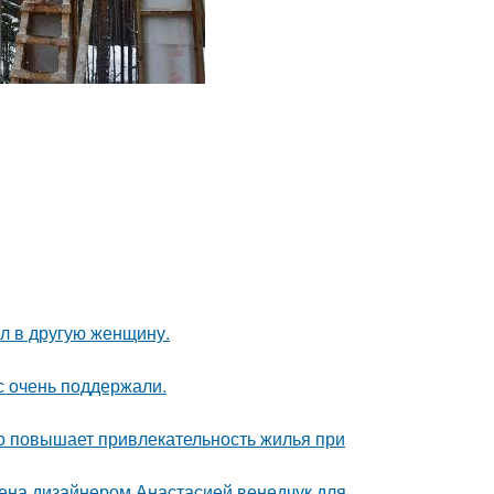
ал в другую женщину.
с очень поддержали.
но повышает привлекательность жилья при
ена дизайнером Анастасией венедчук для