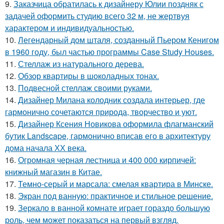
9.
Заказчица обратилась к дизайнеру Юлии поздняк с
задачей оформить студию всего 32 м, не жертвуя
характером и индивидуальностью.
10.
Легендарный дом шталя, созданный Пьером Кенигом
в 1960 году, был частью программы Case Study Houses.
11.
Стеллаж из натурального дерева.
12.
Обзор квартиры в шоколадных тонах.
13.
Подвесной стеллаж своими руками.
14.
Дизайнер Милана колодник создала интерьер, где
гармонично сочетаются природа, творчество и уют.
15.
Дизайнер Ксения Новикова оформила флагманский
бутик Landscape, гармонично вписав его в архитектуру
дома начала ХХ века.
16.
Огромная черная лестница и 400 000 кирпичей:
книжный магазин в Китае.
17.
Темно-серый и марсала: смелая квартира в Минске.
18.
Экран под ванную: практичное и стильное решение.
19.
Зеркало в ванной комнате играет гораздо большую
роль, чем может показаться на первый взгляд.