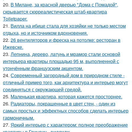
20.
В Милане, за красной дверью "Дома с Помадой",
скрывается сюрреалистическая штаб-квартира
Toiletpaper.
21.
Вилла на ибице стала для хозяйки не только местом
отдыха, но и источником вдохновения.
22.
26 вентиляторов и фреска на потолке: ресторан в
Ижевске.
23.
Лепнина, дерево, латунь и мрамор стали основой
интерьера квартиры площадью 95 м, выполненной с
утончённым французским акцентом.
24.
Современный загородный дом в природном стиле -
отличный пример того, как архитектура и интерьер могут
соединяться с окружающей средой.
25.
Маленькая квартира, которая кажется просторнее.
26.
Радиаторы, покрашенные в цвет стен, - один из
самых простых и эффектных способов сделать интерьер
гармоничным.
27.
Яркий интерьер с характером: полное преображение
квартиры в Гринвич - виллидж.