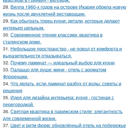
28.
Вилла 1960-х годов на острове Икария обрела новую
жизнь после двухлетней реставрации.
29.
Как обыграть торец кухни: детали, которые делают
интерьер цельным.
30.
Современное чтение классики: квартира в
сталинском доме.
31.
Небольшое пространство - не повод от комфорта и
выразительности отказываться.
32.
Почему ламинат — идеальный выбор для кухни
33.
Палаццо для души: мини - отель с ароматом
Флоренции.
34.
Что делать, если ламинат разбух от воды: советы и
решения
35.
Идея для дизайна интерьера: кухня - гостиная с
перегородкой.
36.
Светлая квартира в парижском стиле: элегантность
для современной жизни.
37.
Цвет и ритм форм: обновлённый отель на побережье