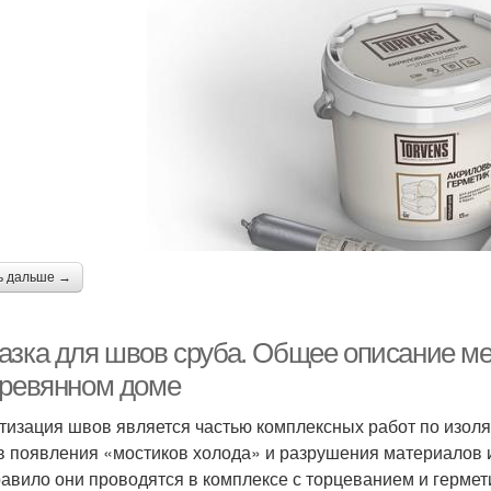
ь дальше →
азка для швов сруба. Общее описание м
еревянном доме
тизация швов является частью комплексных работ по изол
в появления «мостиков холода» и разрушения материалов и
равило они проводятся в комплексе с торцеванием и герме