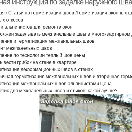
ная инструкция по заделке наружного шва
ая / Статьи по герметизации швов /Герметизация оконных 
ых откосов
уги альпинистов для ремонта окон
 должен заделывать межпанельные швы в многоквартирном
пление и герметизация межпанельных швов
онт межпанельных швов
пление по технологии теплый шов цены
вывести грибок на стене в квартире
метизация деформационных швов в стенах
вичная герметизация межпанельных швов и вторичная герм
метизация межпанельных швов альпинистами Цена
метик для межпанельных швов и стыков, какой лучше?