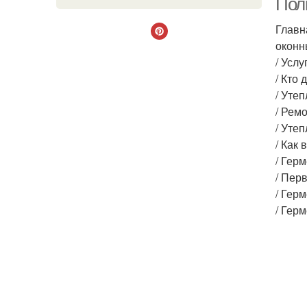
Пол
Главн
оконн
/ Усл
/ Кто
/ Уте
/ Рем
/ Уте
/ Как 
/ Гер
/ Пер
/ Гер
/ Гер