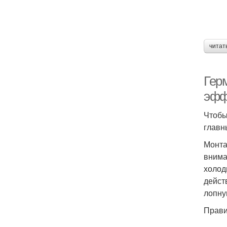
читат
Гер
эфф
Чтобы
главн
Монта
внима
холод
дейст
лопну
Прави