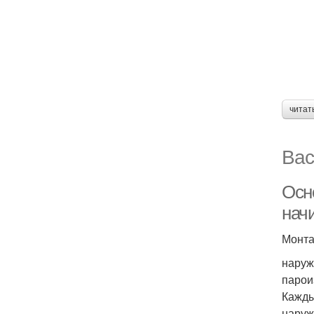
читат
Вас
Осн
нач
Монта
наруж
парои
Кажды
наруж