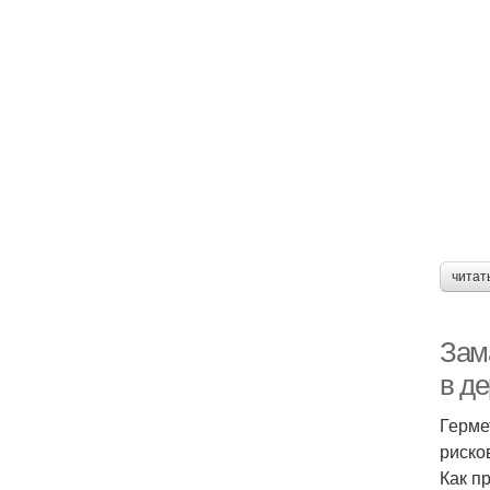
читат
Зам
в д
Герме
риско
Как п