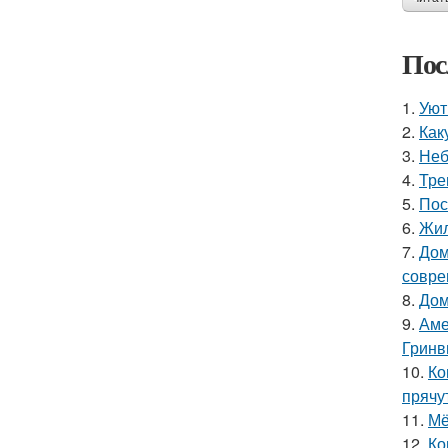
Пос
1.
Уют
2.
Как
3.
Неб
4.
Тре
5.
Пос
6.
Жил
7.
Дом
совре
8.
Дом
9.
Аме
Гринв
10.
Ко
прячу
11.
Мё
12.
Ко