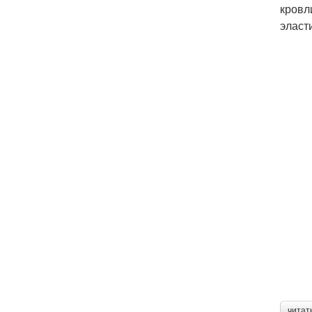
кровл
эласт
читат