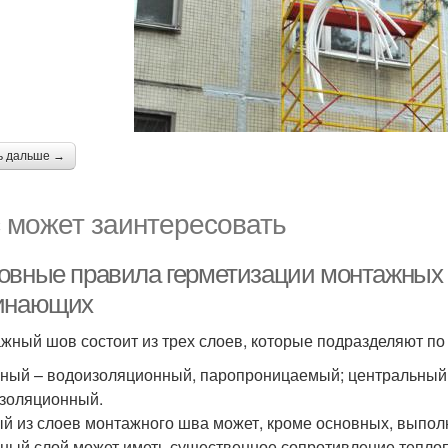
ь дальше →
 может заинтересовать
овные правила герметизации монтажных 
инающих
жный шов состоит из трех слоев, которые подразделяют п
ный – водоизоляционный, паропроницаемый; центральный 
золяционный.
й из слоев монтажного шва может, кроме основных, выпол
ный слой может иметь существенное сопротивление теплоп