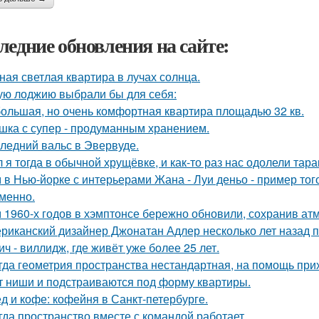
ледние обновления на сайте:
ная светлая квартира в лучах солнца.
ую лоджию выбрали бы для себя:
ольшая, но очень комфортная квартира площадью 32 кв.
шка с супер - продуманным хранением.
ледний вальс в Эвервуде.
 я тогда в обычной хрущёвке, и как-то раз нас одолели тара
 в Нью-йорке с интерьерами Жана - Луи деньо - пример того
менно.
 1960-х годов в хэмптонсе бережно обновили, сохранив ат
риканский дизайнер Джонатан Адлер несколько лет назад 
ич - виллидж, где живёт уже более 25 лет.
гда геометрия пространства нестандартная, на помощь при
т ниши и подстраиваются под форму квартиры.
д и кофе: кофейня в Санкт-петербурге.
гда пространство вместе с командой работает.