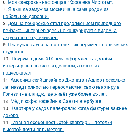
6.
Моя свекровь - настоящая "Королева Чистоты".
7.
Я вышла замуж за москвича, а сама родом из
небольшой деревни.
8.
Дом на побережье стал продолжением природного
пейзажа - интерьер здесь не конкурирует с видом, а
аккуратно его усиливает.
9.
Плавучая сауна на понтоне - эксперимент норвежских
студентов.
10.
Шоурум в доме XIX века оформлен так, чтобы
интерьер не спорил с изделиями, а мягко их
подчёркивал.
11.
Американский дизайнер Джонатан Адлер несколько
лет назад полностью переосмыслил свою квартиру в
Гринвич - виллидж, где живёт уже более 25 лет.
12.
Мёд и кофе: кофейня в Санкт-петербурге.
13.
Квартира у садов пале-рояль: когда фактуры важнее
декора.
14.
Главная особенность этой квартиры - потолки
высотой почти пять метров.