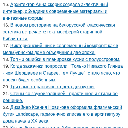
15.
Архитектор Анна скорик создала эклектичный
интерьер, объединив современные материалы и
винтажные формы.
16.
В новом ресторане на белорусской классическая
эстетика встречается с атмосферой старинной
библиотеки.
17.
Викторианский шик и современный комфорт: как в
мельбурнском доме объединили две эпохи.
18.
Топ - 3 ошибки в планировке кухни с полуостровом.
19.
Когда заказчики попросили: "Только Никакого Глянца
- чем Шершавее и Старее, тем Лучше", стало ясно, что
проект будет особенным.
20.
Три самых практичных цвета для кухни.
21.
Стены со звукоизоляцией - практичное и стильное
решение.
22.
Дизайнер Ксения Новикова оформила флагманский
бутик Landscape, гармонично вписав его в архитектуру
дома начала ХХ века.
23.
Как выбрать цвет штор: 3 беспроигрышных решения.