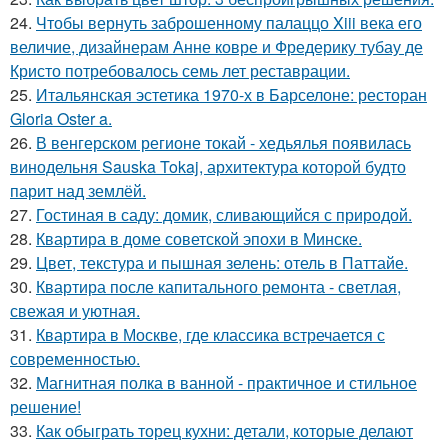
24.
Чтобы вернуть заброшенному палаццо Xiii века его
величие, дизайнерам Анне ковре и Фредерику тубау де
Кристо потребовалось семь лет реставрации.
25.
Итальянская эстетика 1970-х в Барселоне: ресторан
Gloria Oster a.
26.
В венгерском регионе токай - хедьялья появилась
винодельня Sauska Tokaj, архитектура которой будто
парит над землёй.
27.
Гостиная в саду: домик, сливающийся с природой.
28.
Квартира в доме советской эпохи в Минске.
29.
Цвет, текстура и пышная зелень: отель в Паттайе.
30.
Квартира после капитального ремонта - светлая,
свежая и уютная.
31.
Квартира в Москве, где классика встречается с
современностью.
32.
Магнитная полка в ванной - практичное и стильное
решение!
33.
Как обыграть торец кухни: детали, которые делают