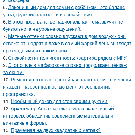
5.
Лаконичный дом для семьи с ребёнком - это баланс
уюта, функциональности и спокойствия.
6.
В этом пространстве национальная тема звучит не
буквально, а на уровне ощущений.
7.
Мятные оттенки словно впускают в дом воздух - они
освежают, бодрят и даже в самый жаркий день выглядят
прохладными и спокойными.
8.
Спокойная интеллигентность: квартира рядом с МГУ.
9.
Этот отель в Хабаровске словно продолжает пейзаж
за окном.
10.
Ремонт до и после: спокойная палитра, чистые линии
и акцент на свет полностью меняют восприятие
пространства.
11.
Необычный декор для стен своими руками.
12.
Архитектор Анна скорик создала эклектичный
интерьер, объединив современные материалы и
винтажные формы.
13.
Прачечная на двух квадратных метрах?