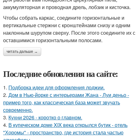
аккумуляторная и проводная дрель, лобзик и кисточка.
Чтобы собрать каркас, соедините горизонтальные и
вертикальные стержни с кронштейнами снизу и одним
наклонным шурупом сверху. После этого соедините их с
оставшимися горизонтальными полосами.
читать дальше →
Последние обновления на сайте:
1.
Подборка идеи для оформления лоджии.
2.
Дом в Нью-йорке с интерьерами Жана - Луи деньо -
пример того, как классическая база может звучать
современно.
3.
Кухни 2026 - коротко о главном.
4.
В купеческом доме XIX века открылся бутик - отель
"Хоромы" - пространство, где история стала частью
атмосферы.