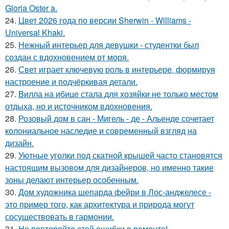
Gloria Oster a.
24.
Цвет 2026 года по версии Sherwin - Williams -
Universal Khaki.
25.
Нежный интерьер для девушки - студентки был
создан с вдохновением от моря.
26.
Свет играет ключевую роль в интерьере, формируя
настроение и подчёркивая детали.
27.
Вилла на ибице стала для хозяйки не только местом
отдыха, но и источником вдохновения.
28.
Розовый дом в сан - Мигель - де - Альенде сочетает
колониальное наследие и современный взгляд на
дизайн.
29.
Уютные уголки под скатной крышей часто становятся
настоящим вызовом для дизайнеров, но именно такие
зоны делают интерьер особенным.
30.
Дом художника шепарда фейри в Лос-анджелесе -
это пример того, как архитектура и природа могут
сосуществовать в гармонии.
31.
Не повторяйте этой ошибки в ремонте!