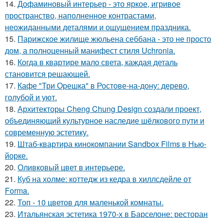
14.
Дофаминовый интерьер - это яркое, игривое
пространство, наполненное контрастами,
неожиданными деталями и ощущением праздника.
15.
Парижское жилище жюльена себбана - это не просто
дом, а полноценный манифест стиля Uchronia.
16.
Когда в квартире мало света, каждая деталь
становится решающей.
17.
Кафе "Три Орешка" в Ростове-на-дону: дерево,
голубой и уют.
18.
Архитекторы Cheng Chung Design создали проект,
объединяющий культурное наследие шёлкового пути и
современную эстетику.
19.
Штаб-квартира кинокомпании Sandbox Films в Нью-
йорке.
20.
Оливковый цвет в интерьере.
21.
Куб на холме: коттедж из кедра в хиллсдейле от
Forma.
22.
Топ - 10 цветов для маленькой комнаты.
23.
Итальянская эстетика 1970-х в Барселоне: ресторан