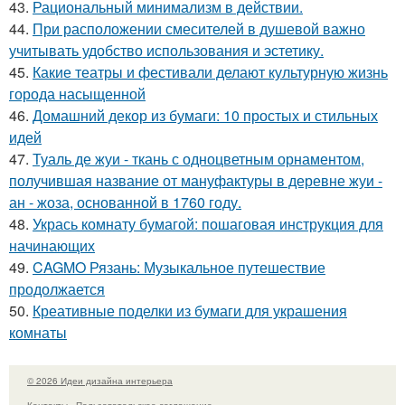
43.
Рациональный минимализм в действии.
44.
При расположении смесителей в душевой важно
учитывать удобство использования и эстетику.
45.
Какие театры и фестивали делают культурную жизнь
города насыщенной
46.
Домашний декор из бумаги: 10 простых и стильных
идей
47.
Туаль де жуи - ткань с одноцветным орнаментом,
получившая название от мануфактуры в деревне жуи -
ан - жоза, основанной в 1760 году.
48.
Укрась комнату бумагой: пошаговая инструкция для
начинающих
49.
CAGMO Рязань: Музыкальное путешествие
продолжается
50.
Креативные поделки из бумаги для украшения
комнаты
© 2026 Идеи дизайна интерьера
Контакты
Пользовательское соглашение