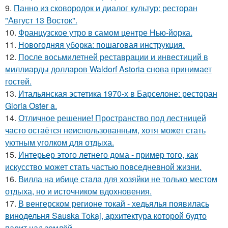
9.
Панно из сковородок и диалог культур: ресторан
"Август 13 Восток".
10.
Французское утро в самом центре Нью-йорка.
11.
Новогодняя уборка: пошаговая инструкция.
12.
После восьмилетней реставрации и инвестиций в
миллиарды долларов Waldorf Astoria снова принимает
гостей.
13.
Итальянская эстетика 1970-х в Барселоне: ресторан
Gloria Oster a.
14.
Отличное решение! Пространство под лестницей
часто остаётся неиспользованным, хотя может стать
уютным уголком для отдыха.
15.
Интерьер этого летнего дома - пример того, как
искусство может стать частью повседневной жизни.
16.
Вилла на ибице стала для хозяйки не только местом
отдыха, но и источником вдохновения.
17.
В венгерском регионе токай - хедьялья появилась
винодельня Sauska Tokaj, архитектура которой будто
парит над землёй.