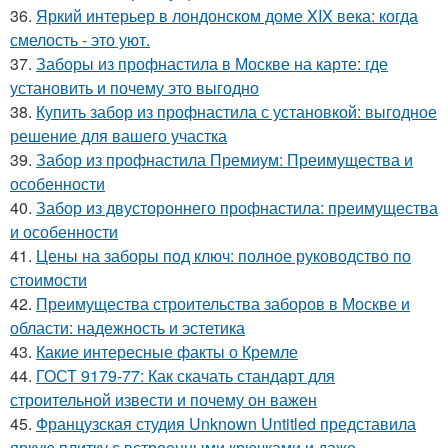
36.
Яркий интерьер в лондонском доме XIX века: когда
смелость - это уют.
37.
Заборы из профнастила в Москве на карте: где
установить и почему это выгодно
38.
Купить забор из профнастила с установкой: выгодное
решение для вашего участка
39.
Забор из профнастила Премиум: Преимущества и
особенности
40.
Забор из двустороннего профнастила: преимущества
и особенности
41.
Цены на заборы под ключ: полное руководство по
стоимости
42.
Преимущества строительства заборов в Москве и
области: надежность и эстетика
43.
Какие интересные факты о Кремле
44.
ГОСТ 9179-77: Как скачать стандарт для
строительной извести и почему он важен
45.
Французская студия Unknown Untitled представила
яркую плитку с встроенными крючками и даже