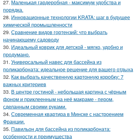
27.
Маленькая гардеробная - максимум удобства и
порядка.
28.
Инновационные технологии KRATA: шаг в будущее
химической промышленности
29.
Сравнение видов гортензий: что выбрать
начинающему садоводу
30.
Идеальный коврик для детской - мягко, удобно и
продумано.
31.
Универсальный навес для бассейна из
поликарбоната: идеальное решение для вашего отдыха
32.
Как выбрать качественную картонную коробку: 7
важных критериев
33.
В центре гостиной - небольшая картина с чёрным
фоном и приклеенным на неё макраме - пером,
сделанным своими руками.
34.
Современная квартира в Минске с настроением
Франции.
35.
Павильон для бассейна из поликарбоната:
особенности и преимущества