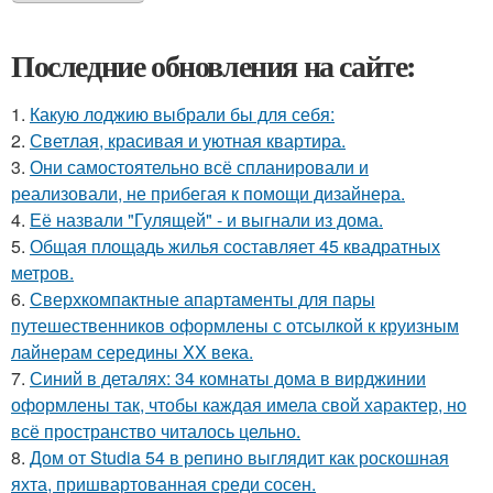
Последние обновления на сайте:
1.
Какую лоджию выбрали бы для себя:
2.
Светлая, красивая и уютная квартира.
3.
Они самостоятельно всё спланировали и
реализовали, не прибегая к помощи дизайнера.
4.
Её назвали "Гулящей" - и выгнали из дома.
5.
Общая площадь жилья составляет 45 квадратных
метров.
6.
Сверхкомпактные апартаменты для пары
путешественников оформлены с отсылкой к круизным
лайнерам середины XX века.
7.
Синий в деталях: 34 комнаты дома в вирджинии
оформлены так, чтобы каждая имела свой характер, но
всё пространство читалось цельно.
8.
Дом от Studia 54 в репино выглядит как роскошная
яхта, пришвартованная среди сосен.