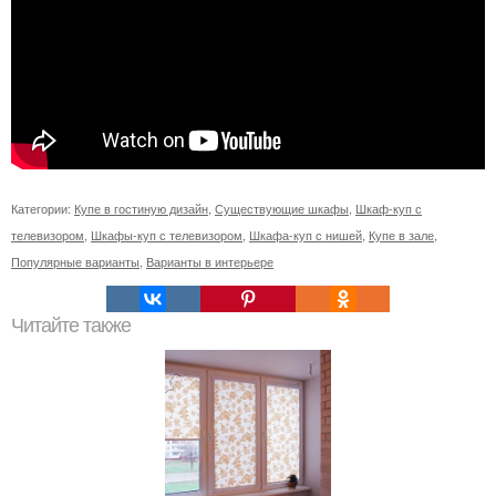
Категории:
Купе в гостиную дизайн
,
Существующие шкафы
,
Шкаф-куп с
телевизором
,
Шкафы-куп с телевизором
,
Шкафа-куп с нишей
,
Купе в зале
,
Популярные варианты
,
Варианты в интерьере
Читайте также