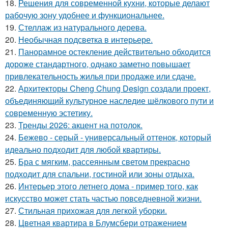
18.
Решения для современной кухни, которые делают
рабочую зону удобнее и функциональнее.
19.
Стеллаж из натурального дерева.
20.
Необычная подсветка в интерьере.
21.
Панорамное остекление действительно обходится
дороже стандартного, однако заметно повышает
привлекательность жилья при продаже или сдаче.
22.
Архитекторы Cheng Chung Design создали проект,
объединяющий культурное наследие шёлкового пути и
современную эстетику.
23.
Тренды 2026: акцент на потолок.
24.
Бежево - серый - универсальный оттенок, который
идеально подходит для любой квартиры.
25.
Бра с мягким, рассеянным светом прекрасно
подходит для спальни, гостиной или зоны отдыха.
26.
Интерьер этого летнего дома - пример того, как
искусство может стать частью повседневной жизни.
27.
Стильная прихожая для легкой уборки.
28.
Цветная квартира в Блумсбери отражением