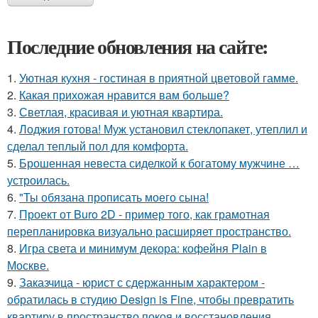
Последние обновления на сайте:
1.
Уютная кухня - гостиная в приятной цветовой гамме.
2.
Какая прихожая нравится вам больше?
3.
Светлая, красивая и уютная квартира.
4.
Лоджия готова! Муж установил стеклопакет, утеплил и
сделал теплый пол для комфорта.
5.
Брошенная невеста сиделкой к богатому мужчине …
устроилась.
6.
"Ты обязана прописать моего сына!
7.
Проект от Buro 2D - пример того, как грамотная
перепланировка визуально расширяет пространство.
8.
Игра света и минимум декора: кофейня Plain в
Москве.
9.
Заказчица - юрист с сдержанным характером -
обратилась в студию Design is Fine, чтобы превратить
квартиру в пространство покоя и восстановления.