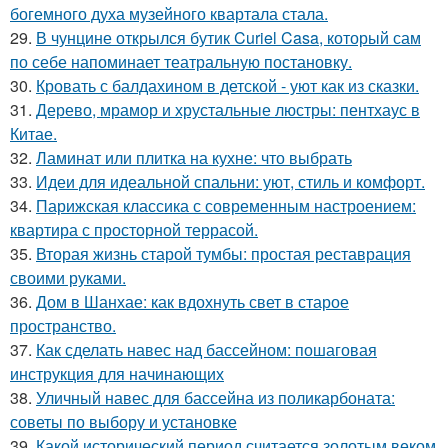
богемного духа музейного квартала стала.
29.
В чунцине открылся бутик Curiel Casa, который сам
по себе напоминает театральную постановку.
30.
Кровать с балдахином в детской - уют как из сказки.
31.
Дерево, мрамор и хрустальные люстры: пентхаус в
Китае.
32.
Ламинат или плитка на кухне: что выбрать
33.
Идеи для идеальной спальни: уют, стиль и комфорт.
34.
Парижская классика с современным настроением:
квартира с просторной террасой.
35.
Вторая жизнь старой тумбы: простая реставрация
своими руками.
36.
Дом в Шанхае: как вдохнуть свет в старое
пространство.
37.
Как сделать навес над бассейном: пошаговая
инструкция для начинающих
38.
Уличный навес для бассейна из поликарбоната:
советы по выбору и установке
39.
Какой исторический период считается золотым веком