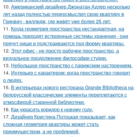
10.
Американский дизайнер Джонатан Адлер несколько
лет назад полностью переосмыслил свою квартиру в
Гринвич - виллидж, где живёт уже более 25 лет.
11.
Когда геометрия пространства нестандартная, на
помощь приходят встроенные системы хранения - они
прячут ниши и подстраиваются под форму квартиры.
12.
Этот офис - не просто рабочее пространство, а
визуальное продолжение философии студии.
13.
Небольшое пространство с парижским настроением.
14.
Интерьер с характером: когда пространство говорит
о людях.
15.
В интерьерах нового ресторана Grande Bibliotheca на
белорусской классические элементы переплетаются с
атмосферой старинной библиотеки.
16.
Как украсить коридор к новому году.
17.
Дизайнер Кристина Потоцкая показывает, как
сложная геометрия квартиры может стать
преимуществом, а не проблемой.