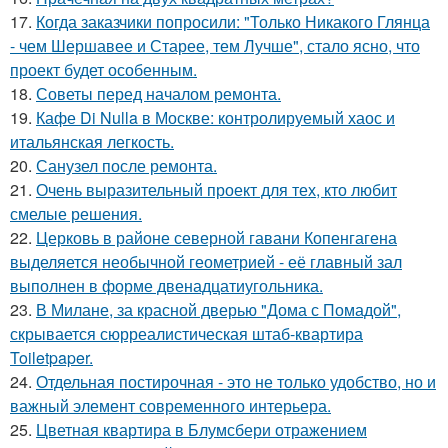
17.
Когда заказчики попросили: "Только Никакого Глянца
- чем Шершавее и Старее, тем Лучше", стало ясно, что
проект будет особенным.
18.
Советы перед началом ремонта.
19.
Кафе Di Nulla в Москве: контролируемый хаос и
итальянская легкость.
20.
Санузел после ремонта.
21.
Очень выразительный проект для тех, кто любит
смелые решения.
22.
Церковь в районе северной гавани Копенгагена
выделяется необычной геометрией - её главный зал
выполнен в форме двенадцатиугольника.
23.
В Милане, за красной дверью "Дома с Помадой",
скрывается сюрреалистическая штаб-квартира
Toiletpaper.
24.
Отдельная постирочная - это не только удобство, но и
важный элемент современного интерьера.
25.
Цветная квартира в Блумсбери отражением