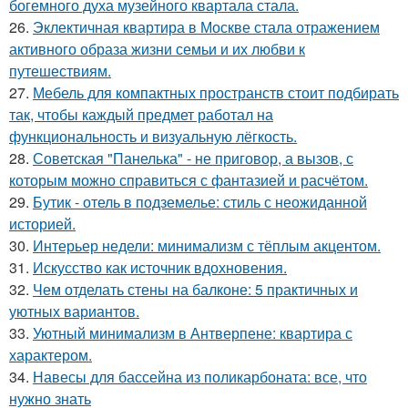
богемного духа музейного квартала стала.
26.
Эклектичная квартира в Москве стала отражением
активного образа жизни семьи и их любви к
путешествиям.
27.
Мебель для компактных пространств стоит подбирать
так, чтобы каждый предмет работал на
функциональность и визуальную лёгкость.
28.
Советская "Панелька" - не приговор, а вызов, с
которым можно справиться с фантазией и расчётом.
29.
Бутик - отель в подземелье: стиль с неожиданной
историей.
30.
Интерьер недели: минимализм с тёплым акцентом.
31.
Искусство как источник вдохновения.
32.
Чем отделать стены на балконе: 5 практичных и
уютных вариантов.
33.
Уютный минимализм в Антверпене: квартира с
характером.
34.
Навесы для бассейна из поликарбоната: все, что
нужно знать