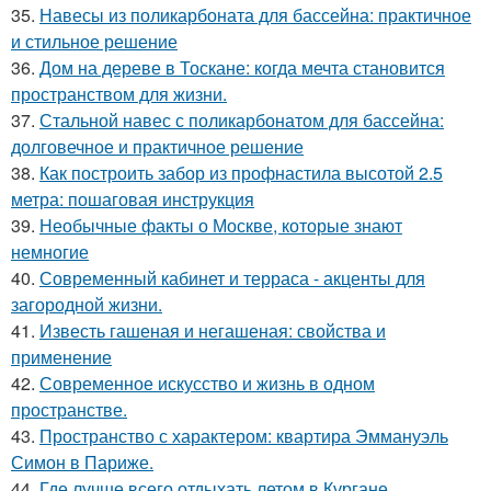
35.
Навесы из поликарбоната для бассейна: практичное
и стильное решение
36.
Дом на дереве в Тоскане: когда мечта становится
пространством для жизни.
37.
Стальной навес с поликарбонатом для бассейна:
долговечное и практичное решение
38.
Как построить забор из профнастила высотой 2.5
метра: пошаговая инструкция
39.
Необычные факты о Москве, которые знают
немногие
40.
Современный кабинет и терраса - акценты для
загородной жизни.
41.
Известь гашеная и негашеная: свойства и
применение
42.
Современное искусство и жизнь в одном
пространстве.
43.
Пространство с характером: квартира Эммануэль
Симон в Париже.
44.
Где лучше всего отдыхать летом в Кургане