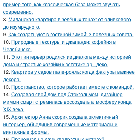
пример того, как классическая база может звучать
современно.
8.
Миланская квартира в зелёных тонах: от оливкового
до изумрудного.
9.
Как создать уют в гостиной зимой: 3 полезных совета.
10.
Природные текстуры и джапанди: кофейня в
Челябинске.
11.
Этот интерьер родился из диалога между историей
дома и страстью хозяйки к эстетике ар - деко.
12.
Квартира у садов пале-рояль: когда фактуры важнее
декора.
13.
Пространство, которое работает вместе с командой.
14.
Создавая свой дом под Стокгольмом, дизайнер
мимми смарт стремилась воссоздать атмосферу конца
XIX века.
15.
Архитектор Анна скорик создала эклектичный
интерьер, объединив современные материалы и
винтажные формы.
16.
Прачечная на двух квадратных метрах?