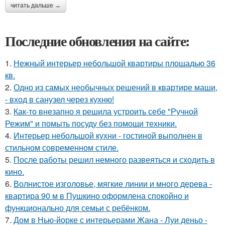
читать дальше →
Последние обновления на сайте:
1.
Нежный интерьер небольшой квартиры площадью 36
кв.
2.
Одно из самых необычных решений в квартире маши,
- вход в санузел через кухню!
3.
Как-то внезапно я решила устроить себе "Ручной
Режим" и помыть посуду без помощи техники.
4.
Интерьер небольшой кухни - гостиной выполнен в
стильном современном стиле.
5.
После работы решил немного развеяться и сходить в
кино.
6.
Волнистое изголовье, мягкие линии и много дерева -
квартира 90 м в Пушкино оформлена спокойно и
функционально для семьи с ребёнком.
7.
Дом в Нью-йорке с интерьерами Жана - Луи деньо -