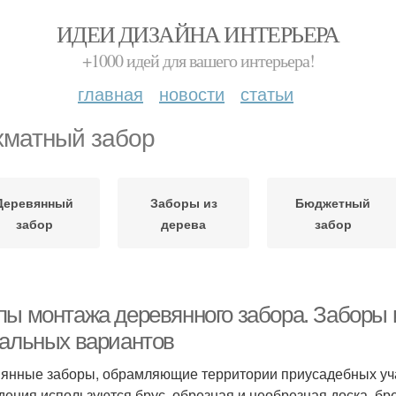
ИДЕИ ДИЗАЙНА ИНТЕРЬЕРА
+1000 идей для вашего интерьера!
главная
новости
статьи
матный забор
Деревянный
Заборы из
Бюджетный
забор
дерева
забор
пы монтажа деревянного забора. Заборы 
уальных вариантов
янные заборы, обрамляющие территории приусадебных уча
дения используются брус, обрезная и необрезная доска, бре