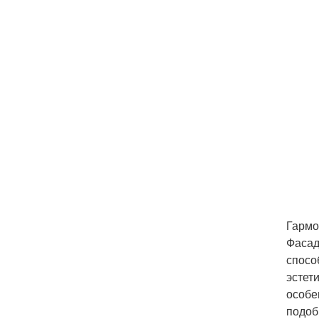
Гармо
Фасад
спосо
эстет
особе
подоб