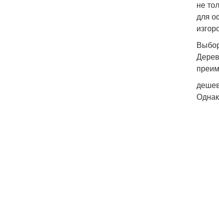
не то
для о
изгор
Выбор
Дерев
преим
дешев
Однак