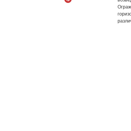
Ограж
гориз
разли