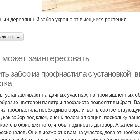
ный деревянный забор украшают вьющиеся растения.
ь дальше →
 может заинтересовать
ить забор из профнастила с установкой: 
стка
ы устанавливают на дачных участках, на промышленных об
образие цветовой палитры профлиста позволят выбрать Вам 
 из профнастила необходимо обратиться в соответствующую
а, как забор под ключ, очень полезная опция, поскольку ваш
жаете в офис для того, чтобы подписать договор. А затем в
ссионалов. Они выезжают к вам на участок, делают необхо
 опору выбрать для установки вашего забора (возможно, по