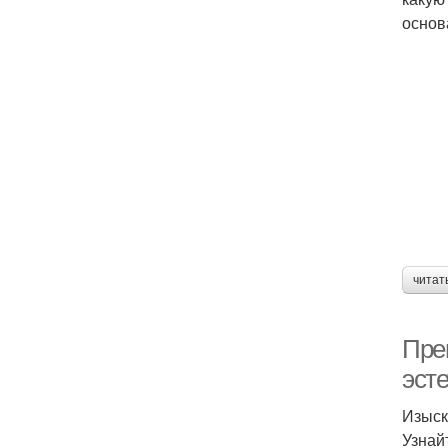
основ
читат
Пре
эст
Изыск
Узнай