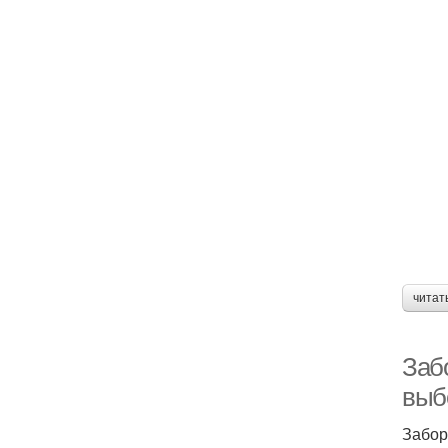
читат
Забо
выб
Забор