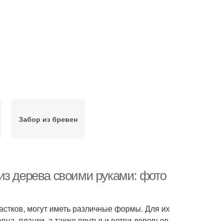
Забор из бревен
из дерева своими руками: фото
стков, могут иметь различные формы. Для их
вна, планки, а также прутья и ветви деревьев.