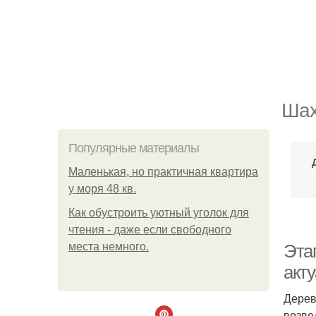
Шах
Популярные материалы
Маленькая, но практичная квартира
у моря 48 кв.
Как обустроить уютный уголок для
чтения - даже если свободного
места немного.
Эта
акт
Дерев
возве