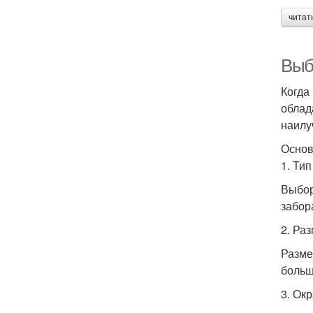
читат
Выб
Когда
облад
наилу
Основ
1. Ти
Выбор
забор
2. Ра
Разме
больш
3. Ок