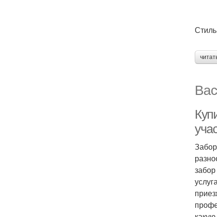
Стиль
читат
Вас
Куп
уча
Забор
разно
забор
услуг
приез
профе
какую