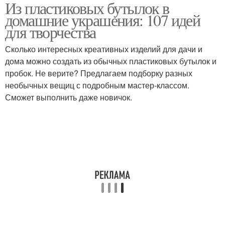
Из пластиковых бутылок в
Пингвин из бутылок
Поделки из бутылок
домашние украшения: 107 идей
для творчества
Сколько интересных креативных изделий для дачи и
Бутылки в домашнем
Ваза из пластиковой
дома можно создать из обычных пластиковых бутылок и
интерьере
бутылки
пробок. Не верите? Предлагаем подборку разных
необычных вещиц с подробным мастер-классом.
Сможет выполнить даже новичок.
Бутылки для
Пластиковые бутылки
организации
Цвета из пластиковых
Игрушки из бутылок
бутылок
Предметы из