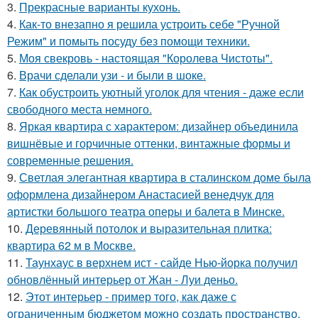
3.
Прекрасные варианты кухонь.
4.
Как-то внезапно я решила устроить себе "Ручной
Режим" и помыть посуду без помощи техники.
5.
Моя свекровь - настоящая "Королева Чистоты".
6.
Врачи сделали узи - и были в шоке.
7.
Как обустроить уютный уголок для чтения - даже если
свободного места немного.
8.
Яркая квартира с характером: дизайнер объединила
вишнёвые и горчичные оттенки, винтажные формы и
современные решения.
9.
Светлая элегантная квартира в сталинском доме была
оформлена дизайнером Анастасией венедчук для
артистки большого театра оперы и балета в Минске.
10.
Деревянный потолок и выразительная плитка:
квартира 62 м в Москве.
11.
Таунхаус в верхнем ист - сайде Нью-йорка получил
обновлённый интерьер от Жан - Луи деньо.
12.
Этот интерьер - пример того, как даже с
ограниченным бюджетом можно создать пространство,