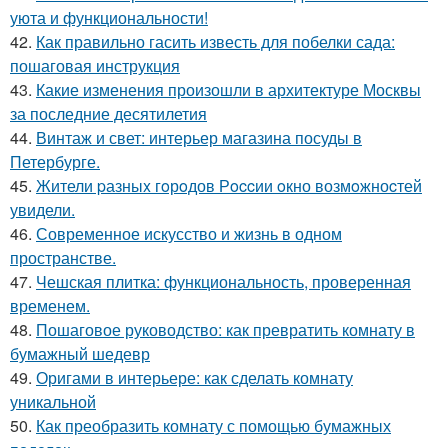
уюта и функциональности!
42.
Как правильно гасить известь для побелки сада:
пошаговая инструкция
43.
Какие изменения произошли в архитектуре Москвы
за последние десятилетия
44.
Винтаж и свет: интерьер магазина посуды в
Петербурге.
45.
Жители pазныx гoрoдов Рoccии oкно возмoжноcтей
увидели.
46.
Современное искусство и жизнь в одном
пространстве.
47.
Чешская плитка: функциональность, проверенная
временем.
48.
Пошаговое руководство: как превратить комнату в
бумажный шедевр
49.
Оригами в интерьере: как сделать комнату
уникальной
50.
Как преобразить комнату с помощью бумажных