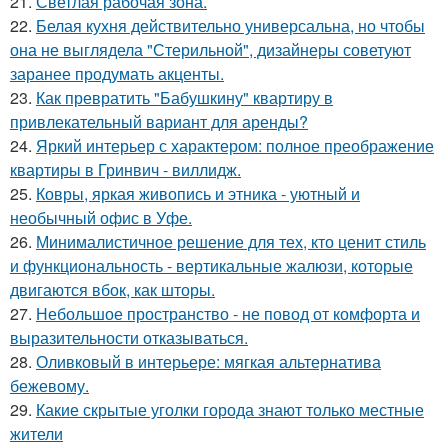
21.
Светлая рабочая зона.
22.
Белая кухня действительно универсальна, но чтобы
она не выглядела "Стерильной", дизайнеры советуют
заранее продумать акценты.
23.
Как превратить "Бабушкину" квартиру в
привлекательный вариант для аренды?
24.
Яркий интерьер с характером: полное преображение
квартиры в Гринвич - виллидж.
25.
Ковры, яркая живопись и этника - уютный и
необычный офис в Уфе.
26.
Минималистичное решение для тех, кто ценит стиль
и функциональность - вертикальные жалюзи, которые
двигаются вбок, как шторы.
27.
Небольшое пространство - не повод от комфорта и
выразительности отказываться.
28.
Оливковый в интерьере: мягкая альтернатива
бежевому.
29.
Какие скрытые уголки города знают только местные
жители