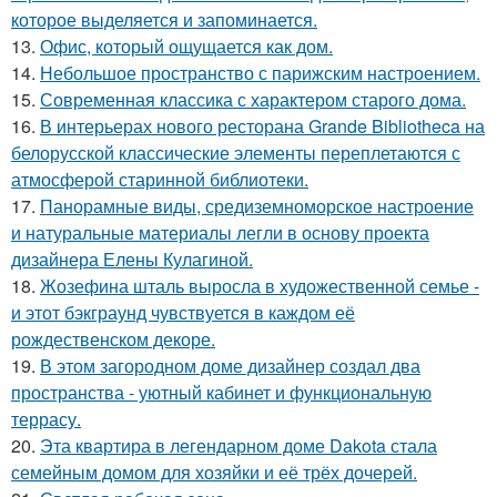
которое выделяется и запоминается.
13.
Офис, который ощущается как дом.
14.
Небольшое пространство с парижским настроением.
15.
Современная классика с характером старого дома.
16.
В интерьерах нового ресторана Grande Bibliotheca на
белорусской классические элементы переплетаются с
атмосферой старинной библиотеки.
17.
Панорамные виды, средиземноморское настроение
и натуральные материалы легли в основу проекта
дизайнера Елены Кулагиной.
18.
Жозефина шталь выросла в художественной семье -
и этот бэкграунд чувствуется в каждом её
рождественском декоре.
19.
В этом загородном доме дизайнер создал два
пространства - уютный кабинет и функциональную
террасу.
20.
Эта квартира в легендарном доме Dakota стала
семейным домом для хозяйки и её трёх дочерей.