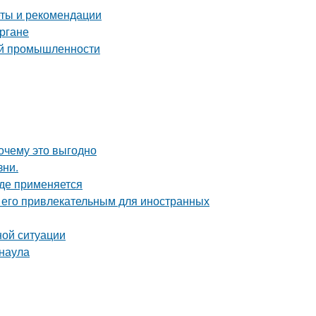
еты и рекомендации
ргане
ой промышленности
почему это выгодно
зни.
где применяется
т его привлекательным для иностранных
ной ситуации
рнаула