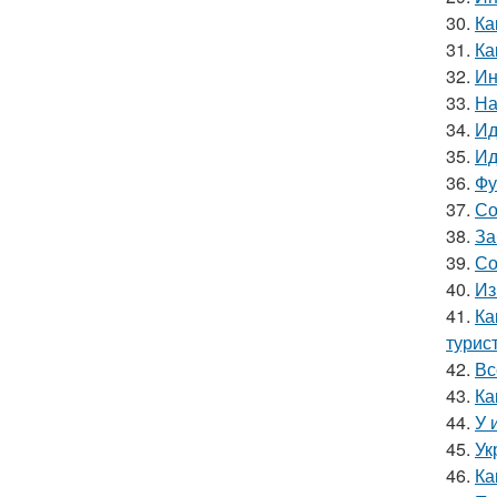
30.
Ка
31.
Ка
32.
Ин
33.
На
34.
Ид
35.
Ид
36.
Фу
37.
Со
38.
За
39.
Со
40.
Из
41.
Ка
турис
42.
Вс
43.
Ка
44.
У 
45.
Ук
46.
Ка