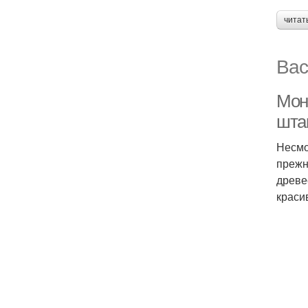
читат
Вас
Мон
шта
Несмо
прежн
древе
краси