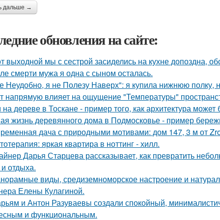
ь дальше →
ледние обновления на сайте:
от выходной мы с сестрой засиделись на кухне допоздна, об
ле смерти мужа я одна с сыном осталась.
е Неудобно, я не Полезу Наверх": я купила нижнюю полку, н
т напрямую влияет на ощущение "Температуры" пространств
 на дереве в Тоскане - пример того, как архитектура може
ая жизнь деревянного дома в Подмосковье - пример бережн
ременная дача с природными мотивами: дом 147, 3 м от Zrob
тотерапия: яркая квартира в ноттинг - хилл.
айнер Дарья Старцева рассказывает, как превратить небо
 и отдыха.
норамные виды, средиземноморское настроение и натурал
нера Елены Кулагиной.
рьям и Антон Разуваевы создали спокойный, минималистич
есным и функциональным.