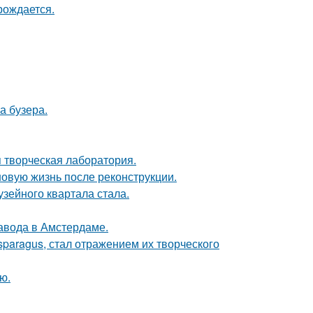
рождается.
а бузера.
я творческая лаборатория.
новую жизнь после реконструкции.
зейного квартала стала.
завода в Амстердаме.
paragus, стал отражением их творческого
ю.