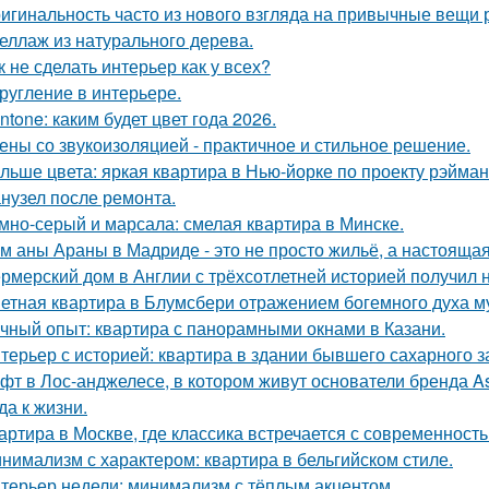
игинальность часто из нового взгляда на привычные вещи 
еллаж из натурального дерева.
к не сделать интерьер как у всех?
ругление в интерьере.
ntone: каким будет цвет года 2026.
ены со звукоизоляцией - практичное и стильное решение.
льше цвета: яркая квартира в Нью-йорке по проекту рэйман
нузел после ремонта.
мно-серый и марсала: смелая квартира в Минске.
м аны Араны в Мадриде - это не просто жильё, а настояща
рмерский дом в Англии с трёхсотлетней историей получил 
етная квартира в Блумсбери отражением богемного духа му
чный опыт: квартира с панорамными окнами в Казани.
терьер с историей: квартира в здании бывшего сахарного 
фт в Лос-анджелесе, в котором живут основатели бренда As
да к жизни.
артира в Москве, где классика встречается с современность
нимализм с характером: квартира в бельгийском стиле.
терьер недели: минимализм с тёплым акцентом.