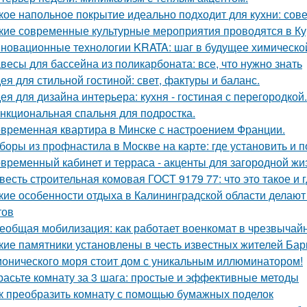
кое напольное покрытие идеально подходит для кухни: сов
кие современные культурные мероприятия проводятся в Ку
новационные технологии KRATA: шаг в будущее химическ
весы для бассейна из поликарбоната: все, что нужно знать
ея для стильной гостиной: свет, фактуры и баланс.
ея для дизайна интерьера: кухня - гостиная с перегородкой.
нкциональная спальня для подростка.
временная квартира в Минске с настроением Франции.
боры из профнастила в Москве на карте: где установить и 
временный кабинет и терраса - акценты для загородной жи
весть строительная комовая ГОСТ 9179 77: что это такое и 
кие особенности отдыха в Калининградской области делаю
тов
еобщая мобилизация: как работает военкомат в чрезвычай
кие памятники установлены в честь известных жителей Ба
ионического моря стоит дом с уникальным иллюминатором!
расьте комнату за 3 шага: простые и эффективные методы
к преобразить комнату с помощью бумажных поделок