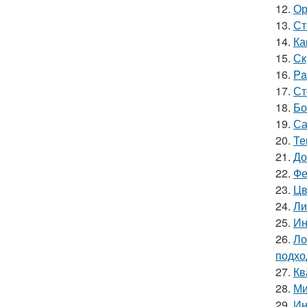
12.
Ор
13.
Ст
14.
Ка
15.
Ск
16.
Pa
17.
Ст
18.
Бо
19.
Са
20.
Те
21.
До
22.
Фе
23.
Цв
24.
Ли
25.
Ин
26.
Ло
подхо
27.
Кв
28.
Ми
29.
Ин