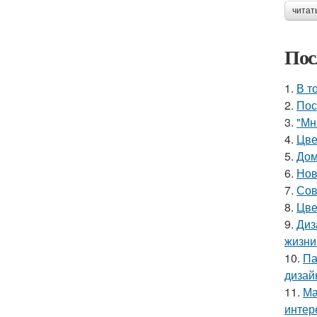
читат
Пос
1.
В т
2.
Пос
3.
"Мн
4.
Цве
5.
Дом
6.
Нов
7.
Сов
8.
Цве
9.
Диз
жизни
10.
Па
дизай
11.
Ма
интер