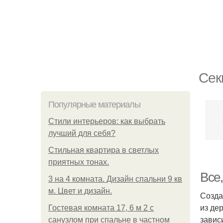
Сек
Популярные материалы
Стили интерьеров: как выбрать
лучший для себя?
Стильная квартира в светлых
приятных тонах.
Все,
3 на 4 комната. Дизайн спальни 9 кв
м. Цвет и дизайн.
Созда
из де
Гостевая комната 17, 6 м 2 с
завис
санузлом при спальне в частном