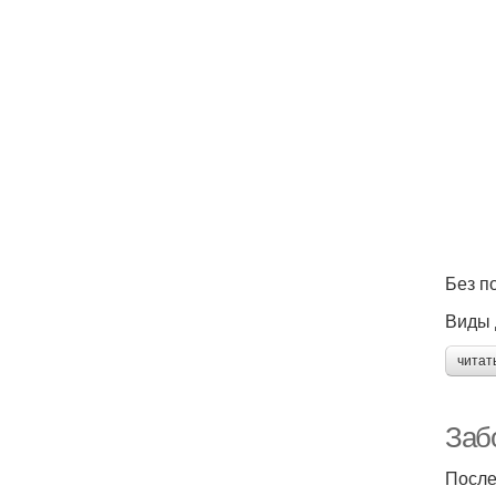
Без п
Виды 
читат
Заб
После