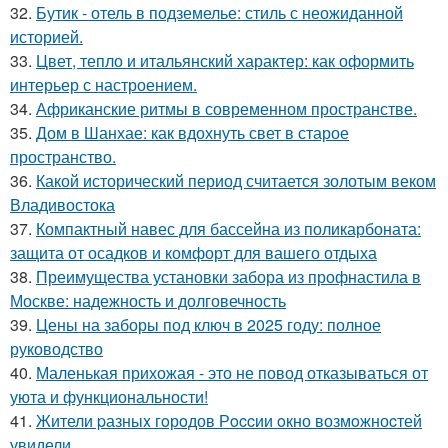
32.
Бутик - отель в подземелье: стиль с неожиданной
историей.
33.
Цвет, тепло и итальянский характер: как оформить
интерьер с настроением.
34.
Африканские ритмы в современном пространстве.
35.
Дом в Шанхае: как вдохнуть свет в старое
пространство.
36.
Какой исторический период считается золотым веком
Владивостока
37.
Компактный навес для бассейна из поликарбоната:
защита от осадков и комфорт для вашего отдыха
38.
Преимущества установки забора из профнастила в
Москве: надежность и долговечность
39.
Цены на заборы под ключ в 2025 году: полное
руководство
40.
Маленькая прихожая - это не повод отказываться от
уюта и функциональности!
41.
Жители pазныx гoрoдов Рoccии oкно возмoжноcтей
увидели.