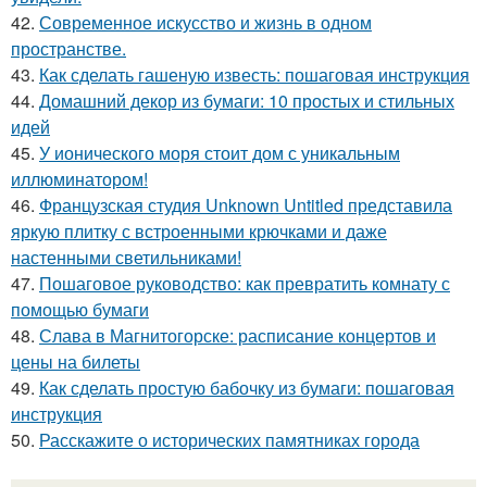
42.
Современное искусство и жизнь в одном
пространстве.
43.
Как сделать гашеную известь: пошаговая инструкция
44.
Домашний декор из бумаги: 10 простых и стильных
идей
45.
У ионического моря стоит дом с уникальным
иллюминатором!
46.
Французская студия Unknown Untitled представила
яркую плитку с встроенными крючками и даже
настенными светильниками!
47.
Пошаговое руководство: как превратить комнату с
помощью бумаги
48.
Слава в Магнитогорске: расписание концертов и
цены на билеты
49.
Как сделать простую бабочку из бумаги: пошаговая
инструкция
50.
Расскажите о исторических памятниках города