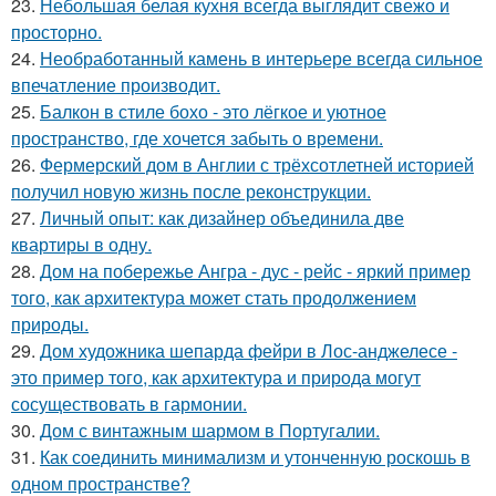
23.
Небольшая белая кухня всегда выглядит свежо и
просторно.
24.
Необработанный камень в интерьере всегда сильное
впечатление производит.
25.
Балкон в стиле бохо - это лёгкое и уютное
пространство, где хочется забыть о времени.
26.
Фермерский дом в Англии с трёхсотлетней историей
получил новую жизнь после реконструкции.
27.
Личный опыт: как дизайнер объединила две
квартиры в одну.
28.
Дом на побережье Ангра - дус - рейс - яркий пример
того, как архитектура может стать продолжением
природы.
29.
Дом художника шепарда фейри в Лос-анджелесе -
это пример того, как архитектура и природа могут
сосуществовать в гармонии.
30.
Дом с винтажным шармом в Португалии.
31.
Как соединить минимализм и утонченную роскошь в
одном пространстве?