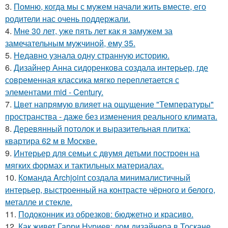
3.
Помню, когда мы с мужем начали жить вместе, его
родители нас очень поддержали.
4.
Мне 30 лет, уже пять лет как я замужем за
замечательным мужчиной, ему 35.
5.
Недавно узнала одну странную историю.
6.
Дизайнер Анна сидоренкова создала интерьер, где
современная классика мягко переплетается с
элементами mid - Century.
7.
Цвет напрямую влияет на ощущение "Температуры"
пространства - даже без изменения реального климата.
8.
Деревянный потолок и выразительная плитка:
квартира 62 м в Москве.
9.
Интерьер для семьи с двумя детьми построен на
мягких формах и тактильных материалах.
10.
Команда Archjoint создала минималистичный
интерьер, выстроенный на контрасте чёрного и белого,
металле и стекле.
11.
Подоконник из обрезков: бюджетно и красиво.
12.
Как живет Гарри Нуриев: дом дизайнера в Тоскане.