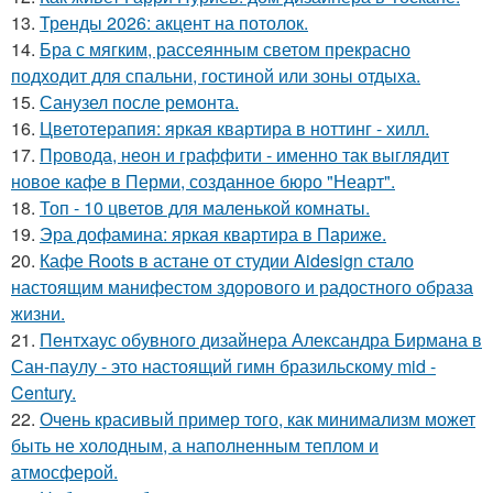
13.
Тренды 2026: акцент на потолок.
14.
Бра с мягким, рассеянным светом прекрасно
подходит для спальни, гостиной или зоны отдыха.
15.
Санузел после ремонта.
16.
Цветотерапия: яркая квартира в ноттинг - хилл.
17.
Провода, неон и граффити - именно так выглядит
новое кафе в Перми, созданное бюро "Неарт".
18.
Топ - 10 цветов для маленькой комнаты.
19.
Эра дофамина: яркая квартира в Париже.
20.
Кафе Roots в астане от студии Aidesign стало
настоящим манифестом здорового и радостного образа
жизни.
21.
Пентхаус обувного дизайнера Александра Бирмана в
Сан-паулу - это настоящий гимн бразильскому mid -
Century.
22.
Очень красивый пример того, как минимализм может
быть не холодным, а наполненным теплом и
атмосферой.