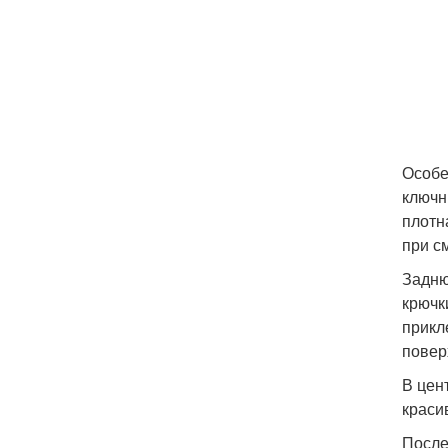
Особе
ключн
плотн
при с
Задню
крючк
прикл
повер
В цен
краси
После