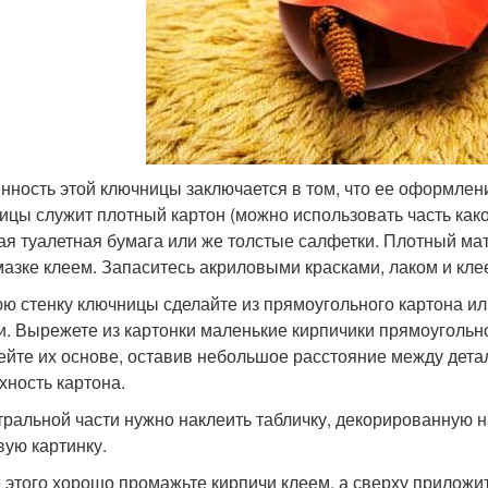
нность этой ключницы заключается в том, что ее оформлени
ицы служит плотный картон (можно использовать часть како
ая туалетная бумага или же толстые салфетки. Плотный мат
мазке клеем. Запаситесь акриловыми красками, лаком и кл
ю стенку ключницы сделайте из прямоугольного картона или
и. Вырежете из картонки маленькие кирпичики прямоуголь
ейте их основе, оставив небольшое расстояние между дета
хность картона.
тральной части нужно наклеить табличку, декорированную н
вую картинку.
 этого хорошо промажьте кирпичи клеем, а сверху приложит