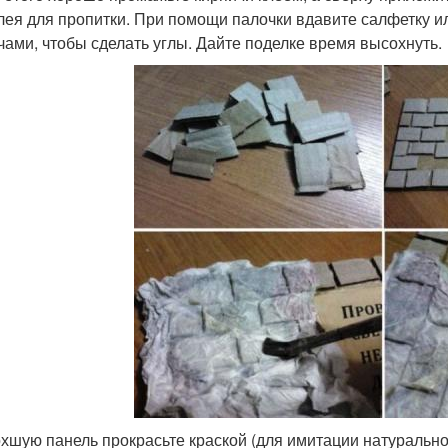
клея для пропитки. При помощи палочки вдавите салфетку 
чами, чтобы сделать углы. Дайте поделке время высохнуть.
хшую панель прокрасьте краской (для имитации натурально