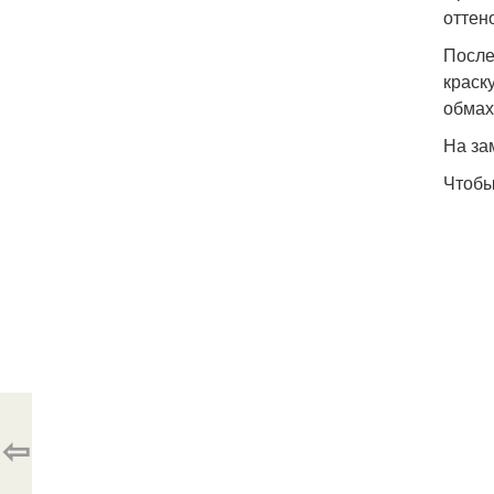
оттен
После
краску
обмах
На за
Чтобы
⇦