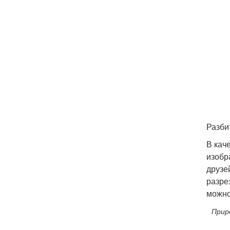
Разби
В кач
изобр
друзе
разре
можно
Прир