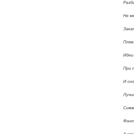
Разб
Не м
Зака
Пляж
Идеи
При 
И сн
Лучш
Симм
Фэнт
А эт