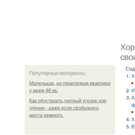
Хор
сво
Сод
Популярные материалы
Х
Маленькая, но практичная квартира
И
у моря 48 кв.
А
Как обустроить уютный уголок для
ф
чтения - даже если свободного
места немного.
Х
В