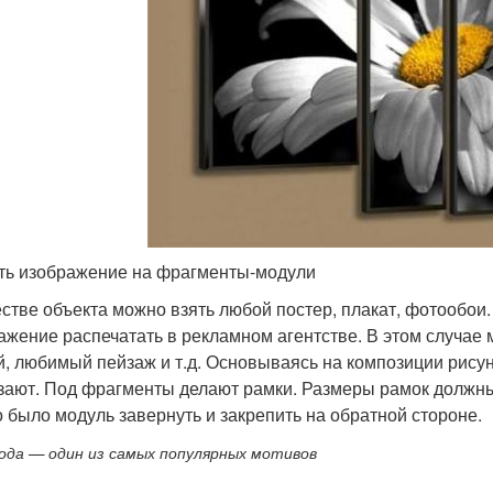
ть изображение на фрагменты-модули
естве объекта можно взять любой постер, плакат, фотообои
ажение распечатать в рекламном агентстве. В этом случае
й, любимый пейзаж и т.д. Основываясь на композиции рисунк
зают. Под фрагменты делают рамки. Размеры рамок должны
 было модуль завернуть и закрепить на обратной стороне.
ода — один из самых популярных мотивов