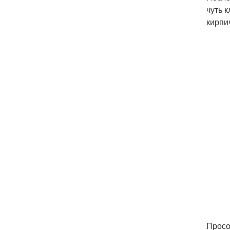
чуть 
кирпи
Просо