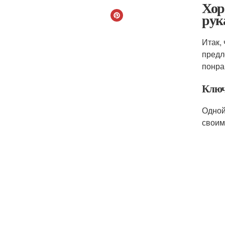
Хор
рук
Итак,
предл
понра
Клю
Одной
своим