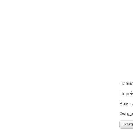
Павил
Перей
Вам т
Фунда
читат