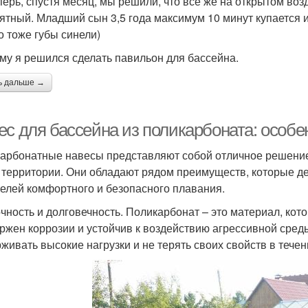
перь, спустя месяц, мы решили, что все же на открытом воз
ятный. Младший сын 3,5 года максимум 10 минут купается 
но тоже губы синели)
му я решился сделать павильон для бассейна.
ь дальше →
ес для бассейна из поликарбоната: особ
арбонатные навесы представляют собой отличное решение д
 территории. Они обладают рядом преимуществ, которые д
елей комфортного и безопасного плавания.
очность и долговечность. Поликарбонат – это материал, кот
ржен коррозии и устойчив к воздействию агрессивной сред
живать высокие нагрузки и не терять своих свойств в тече