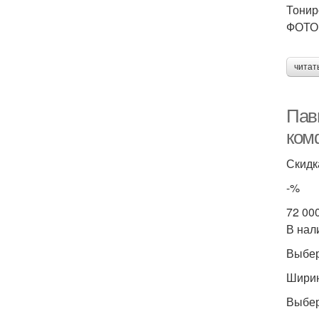
Тонир
ФОТО:
читат
Пав
ком
Скидк
-%
72 00
В нал
Выбер
Ширин
Выбер