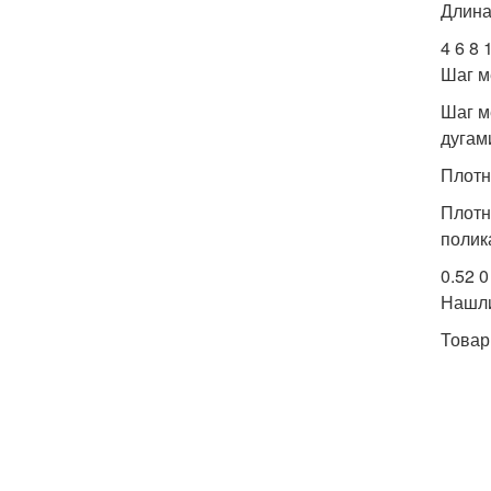
Длина 
4 6 8 
Шаг м
Шаг м
дугами
Плотн
Плотн
полик
0.52 0
Нашл
Товар