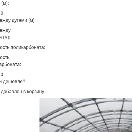
(м):
10
ежду дугами (м):
ежду
 (м):
ость поликарбоната:
ость
арбоната:
 0
и дешевле?
 добавлен в корзину