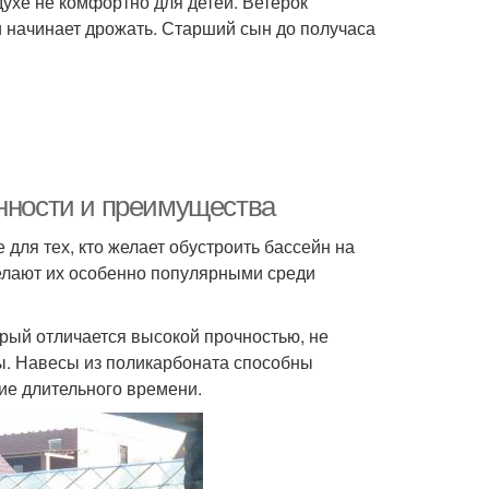
духе не комфортно для детей. Ветерок
и начинает дрожать. Старший сын до получаса
енности и преимущества
ля тех, кто желает обустроить бассейн на
елают их особенно популярными среди
орый отличается высокой прочностью, не
ы. Навесы из поликарбоната способны
ние длительного времени.