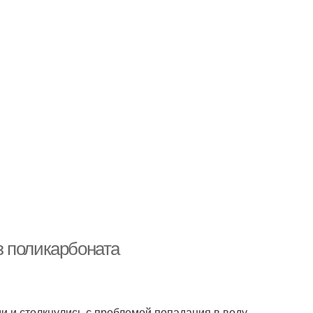
з поликарбоната
 и столкнулись с проблемой попадания в воду