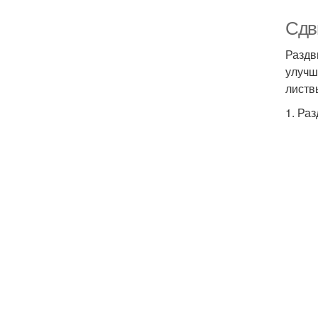
Сдв
Раздв
улучш
листв
1. Ра