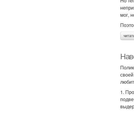
Но те
непри
мог, 
Поэто
читат
Нав
Полик
своей
любит
1. Пр
подве
выдер