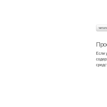
читат
Про
Если у
содер
средс