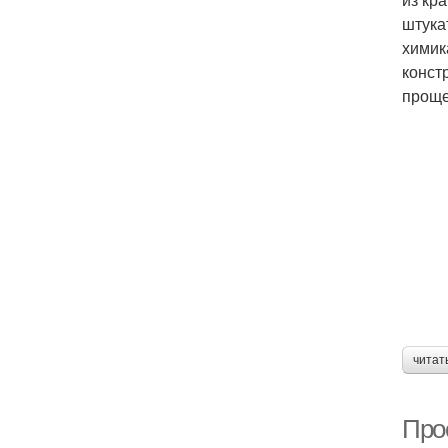
штука
химик
конст
проще
читат
Прос