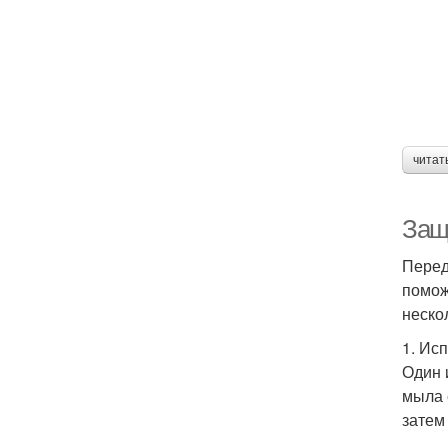
читат
Защ
Перед
помож
неско
1. Ис
Один 
мыла 
затем