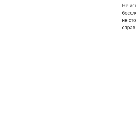
Не ис
бессл
не ст
справ