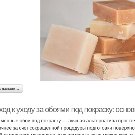
ь дальше →
од к уходу за обоями под покраску: осно
менные обои под покраску — лучшая альтернатива простом
ичнее за счет сокращенной процедуры подготовки поверхнос
айне прочного материала, с их помощью даже можно скрыт