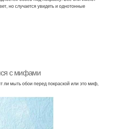
т, но случается увидеть и однотонные
емся с мифами
т ли мыть обои перед покраской или это миф,