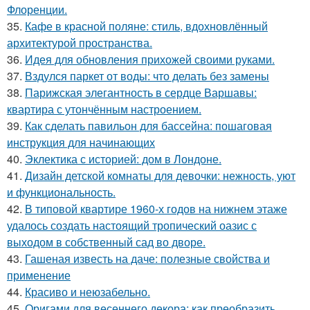
Флоренции.
35.
Кафе в красной поляне: стиль, вдохновлённый
архитектурой пространства.
36.
Идея для обновления прихожей своими руками.
37.
Вздулся паркет от воды: что делать без замены
38.
Парижская элегантность в сердце Варшавы:
квартира с утончённым настроением.
39.
Как сделать павильон для бассейна: пошаговая
инструкция для начинающих
40.
Эклектика с историей: дом в Лондоне.
41.
Дизайн детской комнаты для девочки: нежность, уют
и функциональность.
42.
В типовой квартире 1960-х годов на нижнем этаже
удалось создать настоящий тропический оазис с
выходом в собственный сад во дворе.
43.
Гашеная известь на даче: полезные свойства и
применение
44.
Красиво и неюзабельно.
45.
Оригами для весеннего декора: как преобразить