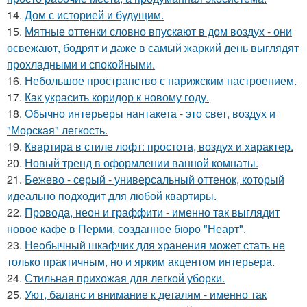
14.
Дом с историей и будущим.
15.
Мятные оттенки словно впускают в дом воздух - они
освежают, бодрят и даже в самый жаркий день выглядят
прохладными и спокойными.
16.
Небольшое пространство с парижским настроением.
17.
Как украсить коридор к новому году.
18.
Обычно интерьеры нантакета - это свет, воздух и
"Морская" легкость.
19.
Квартира в стиле лофт: простота, воздух и характер.
20.
Новый тренд в оформлении ванной комнаты.
21.
Бежево - серый - универсальный оттенок, который
идеально подходит для любой квартиры.
22.
Провода, неон и граффити - именно так выглядит
новое кафе в Перми, созданное бюро "Неарт".
23.
Необычный шкафчик для хранения может стать не
только практичным, но и ярким акцентом интерьера.
24.
Стильная прихожая для легкой уборки.
25.
Уют, баланс и внимание к деталям - именно так