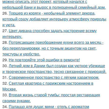
можно описать этот проект, который начался с
небольшой бани и вырос в полноценный семейный дом.
26.
Торшер из коряги - необычный элемент декора,
который сразу добавляет интерьеру атмосферу природы
и уюта.
27.
Цвет дивана способен задать настроение всему
интерьеру.
28.
Потрясающее преображение кухни всего за месяц -
без перепланировки, но с точным акцентом на свет,
текстуры и удобство.
29.
Не повторяйте этой ошибки в ремонте!
30.
Летний дом в Дании был создан как уютное убежище
и творческое пространство, тесно связанное с природой.
31.
Современное пространство с лёгким характером.
32.
Светлая квартира с парижским настроением в
Москве.
33.
Вторая жизнь старой тумбы: простая реставрация
своими руками.
34.
Палаццо для души: мини - отель с ароматом