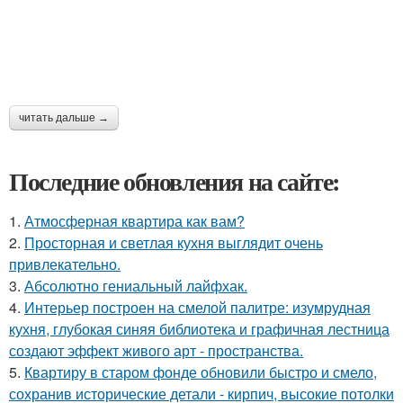
читать дальше →
Последние обновления на сайте:
1.
Атмосферная квартира как вам?
2.
Просторная и светлая кухня выглядит очень
привлекательно.
3.
Абсолютно гениальный лайфхак.
4.
Интерьер построен на смелой палитре: изумрудная
кухня, глубокая синяя библиотека и графичная лестница
создают эффект живого арт - пространства.
5.
Квартиру в старом фонде обновили быстро и смело,
сохранив исторические детали - кирпич, высокие потолки