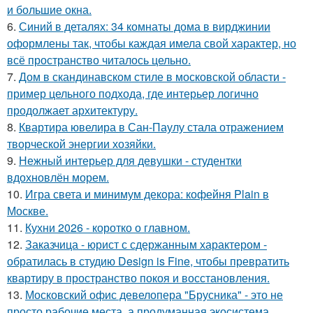
и большие окна.
6.
Синий в деталях: 34 комнаты дома в вирджинии
оформлены так, чтобы каждая имела свой характер, но
всё пространство читалось цельно.
7.
Дом в скандинавском стиле в московской области -
пример цельного подхода, где интерьер логично
продолжает архитектуру.
8.
Квартира ювелира в Сан-Паулу стала отражением
творческой энергии хозяйки.
9.
Нежный интерьер для девушки - студентки
вдохновлён морем.
10.
Игра света и минимум декора: кофейня Plain в
Москве.
11.
Кухни 2026 - коротко о главном.
12.
Заказчица - юрист с сдержанным характером -
обратилась в студию Design is Fine, чтобы превратить
квартиру в пространство покоя и восстановления.
13.
Московский офис девелопера "Брусника" - это не
просто рабочие места, а продуманная экосистема.