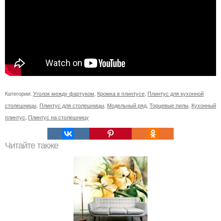
Категории:
Уголок между фартуком
,
Кромка в плинтусе
,
Плинтус для кухонной
столешницы
,
Плинтус для столешницы
,
Модельный ряд
,
Торцевые пилы
,
Кухонный
плинтус
,
Плинтус на столешницу
Читайте также