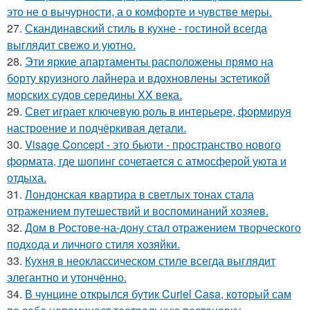
это не о вычурности, а о комфорте и чувстве меры.
27.
Скандинавский стиль в кухне - гостиной всегда
выглядит свежо и уютно.
28.
Эти яркие апартаменты расположены прямо на
борту круизного лайнера и вдохновлены эстетикой
морских судов середины XX века.
29.
Свет играет ключевую роль в интерьере, формируя
настроение и подчёркивая детали.
30.
Visage Concept - это бьюти - пространство нового
формата, где шопинг сочетается с атмосферой уюта и
отдыха.
31.
Лондонская квартира в светлых тонах стала
отражением путешествий и воспоминаний хозяев.
32.
Дом в Ростове-на-дону стал отражением творческого
подхода и личного стиля хозяйки.
33.
Кухня в неоклассическом стиле всегда выглядит
элегантно и утончённо.
34.
В чунцине открылся бутик Curiel Casa, который сам