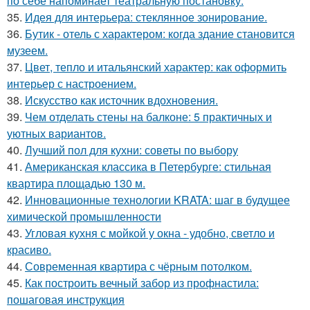
по себе напоминает театральную постановку.
35.
Идея для интерьера: стеклянное зонирование.
36.
Бутик - отель с характером: когда здание становится
музеем.
37.
Цвет, тепло и итальянский характер: как оформить
интерьер с настроением.
38.
Искусство как источник вдохновения.
39.
Чем отделать стены на балконе: 5 практичных и
уютных вариантов.
40.
Лучший пол для кухни: советы по выбору
41.
Американская классика в Петербурге: стильная
квартира площадью 130 м.
42.
Инновационные технологии KRATA: шаг в будущее
химической промышленности
43.
Угловая кухня с мойкой у окна - удобно, светло и
красиво.
44.
Современная квартира с чёрным потолком.
45.
Как построить вечный забор из профнастила:
пошаговая инструкция