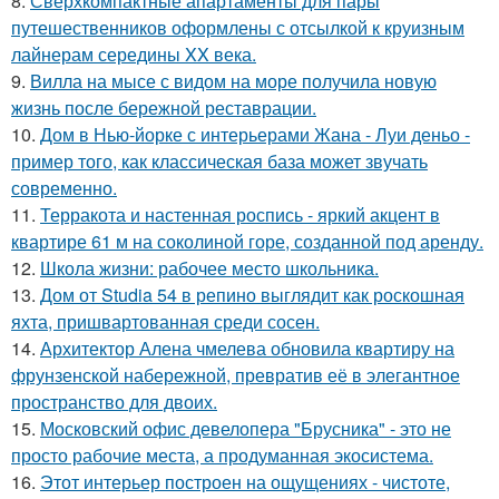
8.
Сверхкомпактные апартаменты для пары
путешественников оформлены с отсылкой к круизным
лайнерам середины XX века.
9.
Вилла на мысе с видом на море получила новую
жизнь после бережной реставрации.
10.
Дом в Нью-йорке с интерьерами Жана - Луи деньо -
пример того, как классическая база может звучать
современно.
11.
Терракота и настенная роспись - яркий акцент в
квартире 61 м на соколиной горе, созданной под аренду.
12.
Школа жизни: рабочее место школьника.
13.
Дом от Studia 54 в репино выглядит как роскошная
яхта, пришвартованная среди сосен.
14.
Архитектор Алена чмелева обновила квартиру на
фрунзенской набережной, превратив её в элегантное
пространство для двоих.
15.
Московский офис девелопера "Брусника" - это не
просто рабочие места, а продуманная экосистема.
16.
Этот интерьер построен на ощущениях - чистоте,