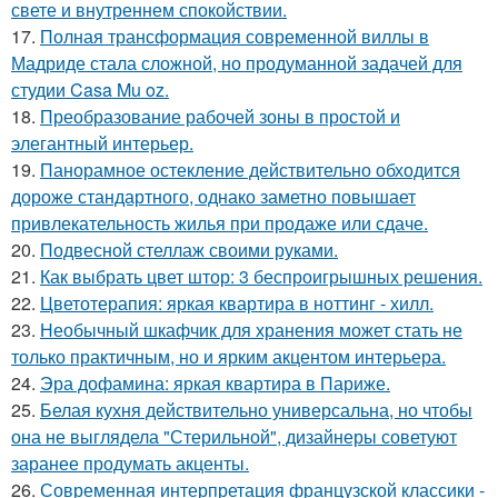
свете и внутреннем спокойствии.
17.
Полная трансформация современной виллы в
Мадриде стала сложной, но продуманной задачей для
студии Casa Mu oz.
18.
Преобразование рабочей зоны в простой и
элегантный интерьер.
19.
Панорамное остекление действительно обходится
дороже стандартного, однако заметно повышает
привлекательность жилья при продаже или сдаче.
20.
Подвесной стеллаж своими руками.
21.
Как выбрать цвет штор: 3 беспроигрышных решения.
22.
Цветотерапия: яркая квартира в ноттинг - хилл.
23.
Необычный шкафчик для хранения может стать не
только практичным, но и ярким акцентом интерьера.
24.
Эра дофамина: яркая квартира в Париже.
25.
Белая кухня действительно универсальна, но чтобы
она не выглядела "Стерильной", дизайнеры советуют
заранее продумать акценты.
26.
Современная интерпретация французской классики -