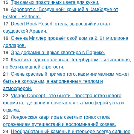
15.
Три самых практичных цвета для кухни.
16.
Аэропорт с "Воздушной" крышей в Камбодже от
Foster + Partners.
17.
Desert Rock Resort: отель, выросший из скал
саудовской Аравии.
18.
Сиенна Миллер продаёт свой дом за 2, 61 миллиона
долларов.
19.
Эра дофамина: яркая квартира в Париже.
20.
Классика, вдохновленная Петербургом, - изысканная,
но без излишней строгости.
21.
Очень красивый пример того, как минимализм может
быть не холодным, а наполненным теплом и
атмосферой.
22.
Visage Concept - это бьюти - пространство нового
формата, где шопинг сочетается с атмосферой уюта и
отдыха.
23.
Лондонская квартира в светлых тонах стала
отражением путешествий и воспоминаний хозяев.
24.
Необработанный камень в интерьере всегда сильное