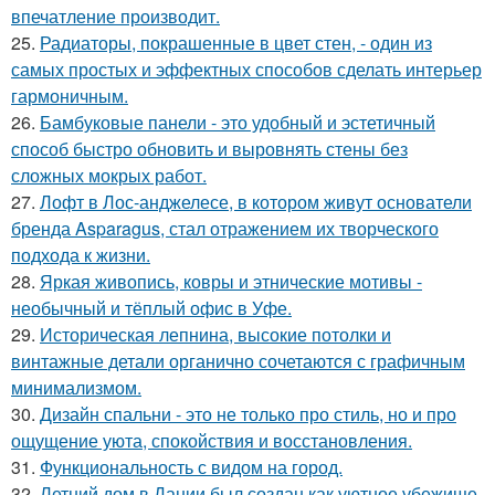
впечатление производит.
25.
Радиаторы, покрашенные в цвет стен, - один из
самых простых и эффектных способов сделать интерьер
гармоничным.
26.
Бамбуковые панели - это удобный и эстетичный
способ быстро обновить и выровнять стены без
сложных мокрых работ.
27.
Лофт в Лос-анджелесе, в котором живут основатели
бренда Asparagus, стал отражением их творческого
подхода к жизни.
28.
Яркая живопись, ковры и этнические мотивы -
необычный и тёплый офис в Уфе.
29.
Историческая лепнина, высокие потолки и
винтажные детали органично сочетаются с графичным
минимализмом.
30.
Дизайн спальни - это не только про стиль, но и про
ощущение уюта, спокойствия и восстановления.
31.
Функциональность с видом на город.
32.
Летний дом в Дании был создан как уютное убежище