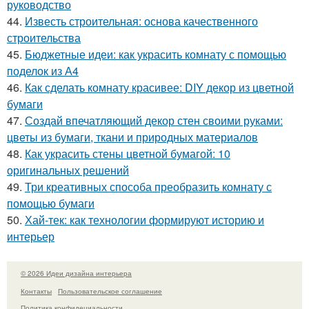
руководство
44.
Известь строительная: основа качественного
строительства
45.
Бюджетные идеи: как украсить комнату с помощью
поделок из А4
46.
Как сделать комнату красивее: DIY декор из цветной
бумаги
47.
Создай впечатляющий декор стен своими руками:
цветы из бумаги, ткани и природных материалов
48.
Как украсить стены цветной бумагой: 10
оригинальных решений
49.
Три креативных способа преобразить комнату с
помощью бумаги
50.
Хай-тек: как технологии формируют историю и
интерьер
© 2026 Идеи дизайна интерьера
Контакты
Пользовательское соглашение
Политика конфидециальности