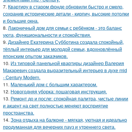
7.
Квартиру в старом фонде обновили быстро и смело,
сохранив исторические детали - кирпич, высокие потолки
и большие окна.
8.
Лаконичный дом для семьи с ребёнком - это баланс
уюта, функциональности и спокойствия.
9.
Дизайнер Екатерина Субботина создала спокойный,
тёплый интерьер для молодой семьи, вдохновлённый
японским опытом заказчиков.
10.
Из типовой панельной квартиры дизайнер Валерия
Макаревич создала выразительный интерьер в духе mid
- Century Modern.
11.
Маленький дом с большим характером.
12.
Новогодняя уборка: пошаговая инструкция.
13.
Ремонт до и после: спокойная палитра, чистые линии
и акцент на свет полностью меняют восприятие
пространства.
14.
Зона отдыха на балконе - мягкая, уютная и идеально
продуманная для вечерних пауз и утреннего света.