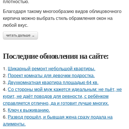
плотностью.
Благодаря такому многообразию видов облицовочного
кирпича можно выбрать стиль обрамления окон на
любой вкус.
читать дальше →
Последние обновления на сайте:
1.
Шикарный ремонт небольшой квартиры.
2.
Проект комнаты для девочкм подростка.
3.
Двухкомнатная квартира площадью 64 кв.
4.
Со стороны мой муж кажется идеальным: не пьёт, не
курит, не даёт поводов для ревности, с ребёнком
справляется отлично, да и готовит лучше многих.
5.
Ключ к выживанию.
6.
Развод прошёл, и бывшая жена сразу подала на
алименты.