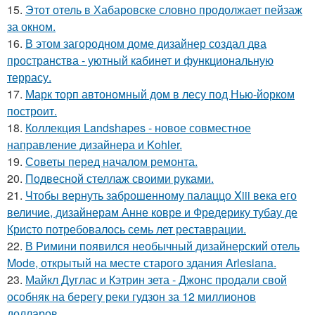
15.
Этот отель в Хабаровске словно продолжает пейзаж
за окном.
16.
В этом загородном доме дизайнер создал два
пространства - уютный кабинет и функциональную
террасу.
17.
Марк торп автономный дом в лесу под Нью-йорком
построит.
18.
Коллекция Landshapes - новое совместное
направление дизайнера и Kohler.
19.
Советы перед началом ремонта.
20.
Подвесной стеллаж своими руками.
21.
Чтобы вернуть заброшенному палаццо Xiii века его
величие, дизайнерам Анне ковре и Фредерику тубау де
Кристо потребовалось семь лет реставрации.
22.
В Римини появился необычный дизайнерский отель
Mode, открытый на месте старого здания Arlesiana.
23.
Майкл Дуглас и Кэтрин зета - Джонс продали свой
особняк на берегу реки гудзон за 12 миллионов
долларов.