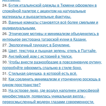
24.
Бутик итальянской одежды в Тюмени оформлен в
спокойной палитре с акцентом на натуральные
материалы и выразительные фактуры.
25.
Ванные комнаты становятся всё более смелыми и
индивидуальными.
26.
Этнические мотивы и минимализм объединились в
интерьере ресторана татарской кухни в Казани.
27.
Экологичный таунхаус в Бруклине.
28.
Цвет, текстура и пышная зелень: отель в Паттайе.
29.
Английский дом с историей в Челси.
30.
Чтобы внести разнообразие в повседневную рутину,
попробуйте оформить спальню в стиле бохо.
31.
Стильная однушка, в которой есть всё.
32.
Как соединить минимализм и утонченную роскошь в
одном пространстве?
33.
На острове лидо, где воздух наполнен атмосферой
кинофестиваля, появилась уникальная вилла -
переосмысленный модерн глазами современности.