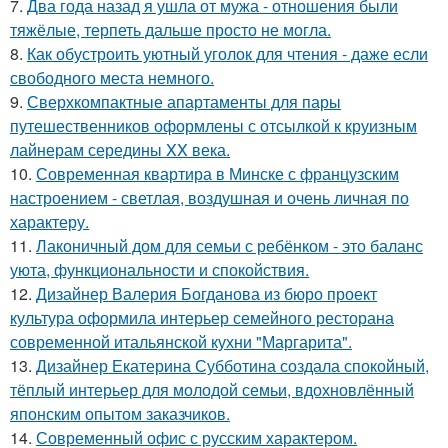
7.
Два года назад я ушла от мужа - отношения были
тяжёлые, терпеть дальше просто не могла.
8.
Как обустроить уютный уголок для чтения - даже если
свободного места немного.
9.
Сверхкомпактные апартаменты для пары
путешественников оформлены с отсылкой к круизным
лайнерам середины XX века.
10.
Современная квартира в Минске с французским
настроением - светлая, воздушная и очень личная по
характеру.
11.
Лаконичный дом для семьи с ребёнком - это баланс
уюта, функциональности и спокойствия.
12.
Дизайнер Валерия Богданова из бюро проект
культура оформила интерьер семейного ресторана
современной итальянской кухни "Маргарита".
13.
Дизайнер Екатерина Субботина создала спокойный,
тёплый интерьер для молодой семьи, вдохновлённый
японским опытом заказчиков.
14.
Современный офис с русским характером.