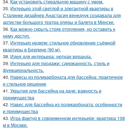
34.
Как установить стиральную машину с умом.
35.
Интерьер этой светлой и элегантной квартиры в
Сталинке дизайнер Анастасия венедчук создавала для
артистки большого театра оперы и балета в Минске.
36.
Как можно скрыть стояк отопления, но оставить к
нему доступ.
37.
Интерьер недели: стильное обновление съёмной
квартиры в Берлине (90 м).
38.
Идея для интерьера: уютная веранда.
39.
Интерьер для продажи: сдержанность, стиль и
функциональность.
40.
Навесы из поликарбоната для бассейна: практичное
и стильное решение
41.
Укрытие для бассейна на даче: важность и
преимущества
42.
Навес для бассейна из поликарбоната: особенности
и преимущества
43.
Игра фактур в современном интерьере: квартира 108
м в Москве.