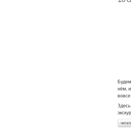
Будем
нём, 
вовсе 
Здесь
экску
читат