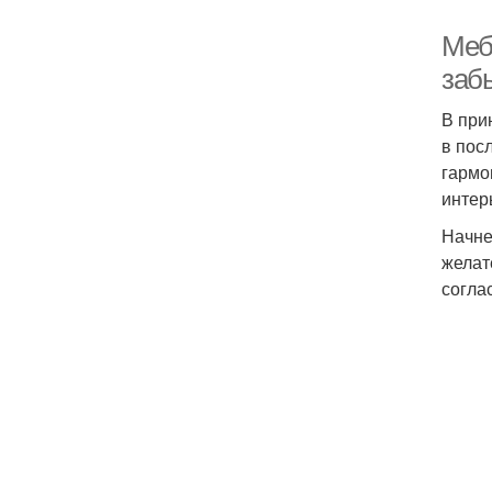
Меб
забы
В при
в пос
гармо
интер
Начне
желат
согла