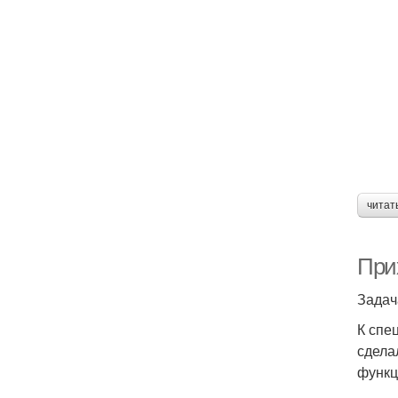
читат
При
Задач
К спе
сдела
функц