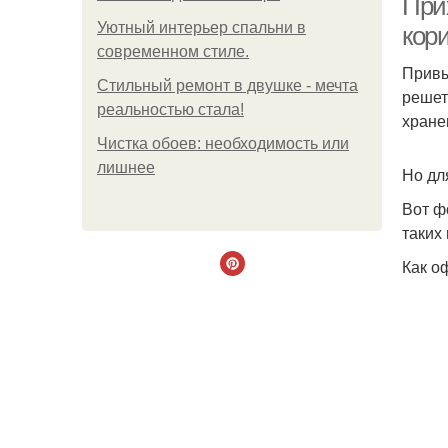
При
Уютный интерьер спальни в
кор
современном стиле.
Привы
Стильный ремонт в двушке - мечта
решет
реальностью стала!
хране
Чистка обоев: необходимость или
лишнее
Но дл
Вот ф
таких
Как о