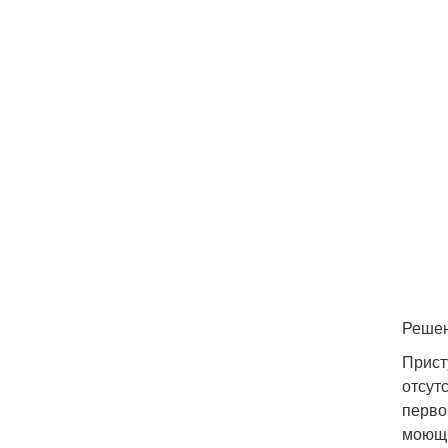
Реше
Прист
отсут
перво
моющи